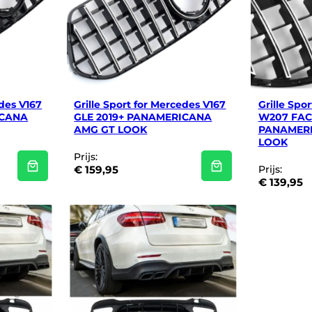
edes V167
Grille Sport for Mercedes V167
Grille Spo
ICANA
GLE 2019+ PANAMERICANA
W207 FAC
AMG GT LOOK
PANAMER
LOOK
Prijs:
€
159,95
Prijs:
€
139,95