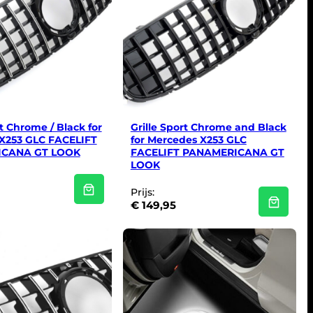
rt Chrome / Black for
Grille Sport Chrome and Black
X253 GLC FACELIFT
for Mercedes X253 GLC
CANA GT LOOK
FACELIFT PANAMERICANA GT
LOOK
Prijs:
€
149,95