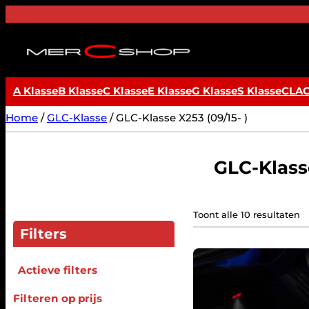
Ga
naar
de
inhoud
A Klasse
B Klasse
C Klasse
E Klasse
G Klasse
S Klasse
CLA
Home
/
GLC-Klasse
/ GLC-Klasse X253 (09/15- )
GLC-Klasse
Toont alle 10 resultaten
Filters
Actieve filters
Filteren op prijs