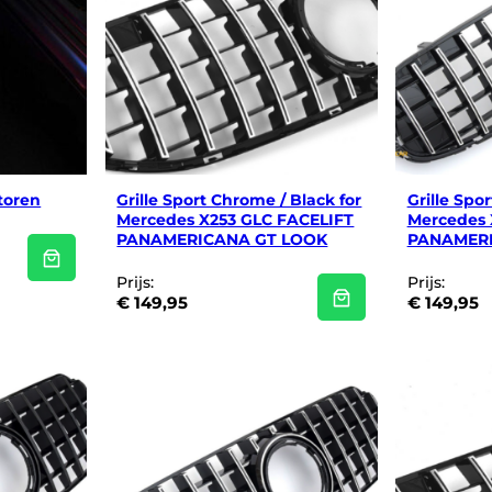
toren
Grille Sport Chrome / Black for
Grille Spo
Mercedes X253 GLC FACELIFT
Mercedes 
PANAMERICANA GT LOOK
PANAMERI
Prijs:
Prijs:
€
149,95
€
149,95