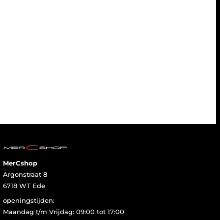
MerCshop
Argonstraat 8
6718 WT Ede
openingstijden:
Maandag t/m Vrijdag: 09:00 tot 17:00