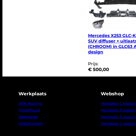
Mercedes X253 GLC-K
SUV diffuser + uitlaa
(CHROOM) in GLC63
design
Prijs:
€
500,00
Werkplaats
Webshop
APK Keuring
Mercedes C klasse
Onderhoud
Mercedes E klasse
Reparaties
Mercedes A klasse
Ontchromen
Mercedes G klasse