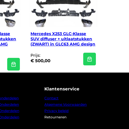
lasse
Mercedes X253 GLC-Klasse
tstukken
SUV diffuser + uitlaatstukken
 AMG
(ZWART) in GLC63 AMG design
Prijs:
€
500,00
Klantenservice
 onderdelen
Contact
 Onderdelen
Algemene Voorwaarden
 Onderdelen
Privacy beleid
 Onderdelen
Retourneren