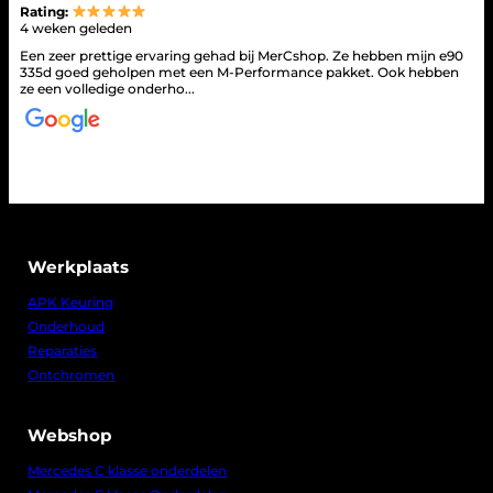
Rating:
4 weken geleden
Een zeer prettige ervaring gehad bij MerCshop. Ze hebben mijn e90
335d goed geholpen met een M-Performance pakket. Ook hebben
ze een volledige onderho...
Werkplaats
APK Keuring
Onderhoud
Reparaties
Ontchromen
Webshop
Mercedes C klasse onderdelen