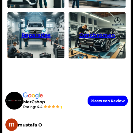
Reparaties
Ontchromen
Plaats een Review
MerCshop
Rating:
4.4
mustafa O