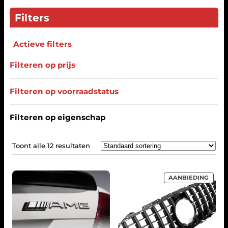
Filters
Actieve filters
Filteren op prijs
Filteren op voorraadstatus
Filteren op eigenschap
Toont alle 12 resultaten
P
AANBIEDING
R
O
D
U
C
T
I