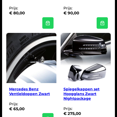
j
0
s
,
Prijs:
Prijs:
w
0
€
80,00
€
90,00
a
0
s
.
:
€
8
0
,
0
0
.
Mercedes Benz
Spiegelkappen set
Ventieldoppen Zwart
Hoogglans Zwart
Nightpackage
Prijs:
€
65,00
Prijs:
€
275,00