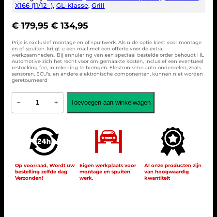
X166 (11/12- )
, 
GL-Klasse
, 
Grill
O
H
€
179,95
€
134,95
o
u
Prijs is exclusief montage en of spuitwerk. Als u de optie kiest voor montage
r
i
en of spuiten. krijgt u een mail met een offerte voor de extra
werkzaamheden.. Bij annulering van een speciaal bestelde order behoudt HL
s
d
Automotive zich het recht voor om gemaakte kosten, inclusief een eventueel
p
i
restocking fee, in rekening te brengen. Elektronische auto-onderdelen, zoals
sensoren, ECU’s, en andere elektronische componenten, kunnen niet worden
r
g
geretourneerd
o
e
G
n
p
Toevoegen aan winkelwagen
−
+
r
k
r
i
e
i
l
l
l
j
e
i
s
S
j
i
p
k
s
o
Op voorraad, Wordt uw
Eigen werkplaats voor
Al onze producten zijn
bestelling zelfde dag
montage en spuiten
van hoogwaardig
e
:
r
Verzonden!
werk.
kwantiteit
t
p
€
f
r
o
i
1
r