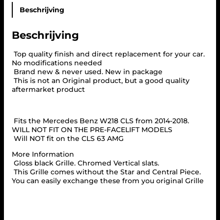
j
3
M
e
Beschrijving
s
4
r
w
,
c
a
9
Beschrijving
e
s
5
d
:
.
e
Top quality finish and direct replacement for your car.
s
No modifications needed
€
W
Brand new & never used. New in package
2
This is not an Original product, but a good quality
1
1
aftermarket product
7
8
C
9
L
,
Fits the Mercedes Benz W218 CLS from 2014-2018.
S
9
WILL NOT FIT ON THE PRE-FACELIFT MODELS
2
Will NOT fit on the CLS 63 AMG
5
0
.
1
More Information
4
Gloss black Grille. Chromed Vertical slats.
-
This Grille comes without the Star and Central Piece.
2
You can easily exchange these from you original Grille
0
1
8
P