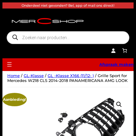
Ga
Onderdeel niet gevonden? Bel, app of mail ons direct!
naar
de
inhoud
P
r
o
d
u
c
t
e
Afspraak maken
n
z
o
Home
/
GL-Klasse
/
GL -Klasse X166 (11/12- )
/ Grille Sport for
e
k
Mercedes W218 CLS 2014-2018 PANAMERICANA AMG LOOK
e
n
Aanbieding!