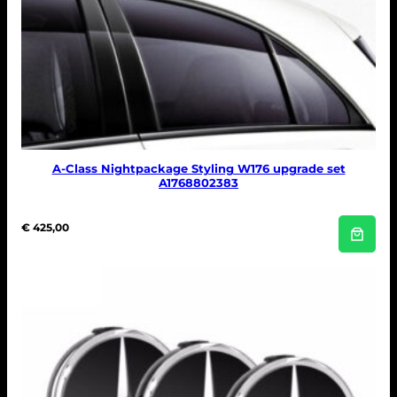
A-Class Nightpackage Styling W176 upgrade set
A1768802383
€
425,00