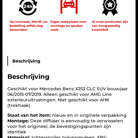
d
e
s
X
Op voorraad, Wordt uw
Eigen werkplaats voor
Al onze producten zijn
bestelling zelfde dag
montage en spuiten
van hoogwaardig
2
Verzonden!
werk.
kwantiteit
5
3
G
L
C
-
Beschrijving
K
l
Beschrijving
a
s
s
Geschikt voor Mercedes Benz X253 GLC SUV bouwjaar
e
06/2015-07/2019. Alleen geschikt voor AMG Line
S
exterieuruitrustingen. Niet geschikt voor AHK
U
(trekhaak)
V
Staat van het item:
nieuw en in originele verpakking
d
Montage:
Deze diffuser is eenvoudig te verwisselen
i
voor het origineel, de bevestigingspunten zijn
f
identiek
f
Materiaal:
achterspoiler polypropyleen, ABS-