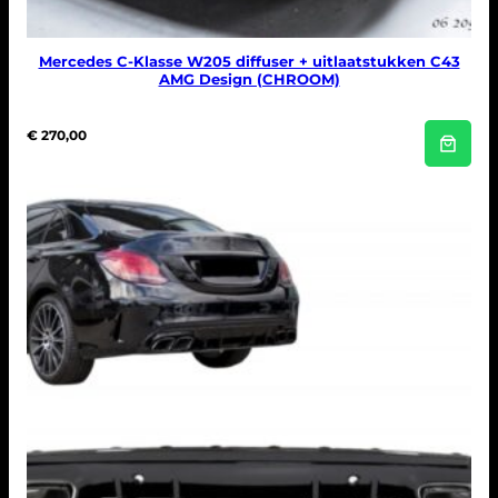
Mercedes C-Klasse W205 diffuser + uitlaatstukken C43
AMG Design (CHROOM)
€
270,00