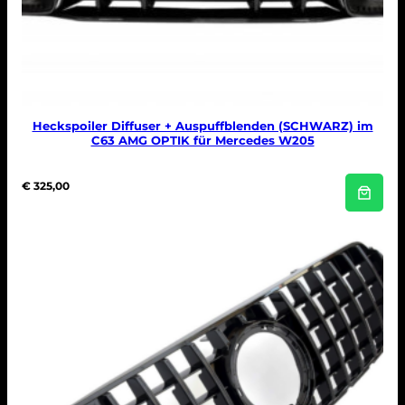
Heckspoiler Diffuser + Auspuffblenden (SCHWARZ) im
C63 AMG OPTIK für Mercedes W205
€
325,00