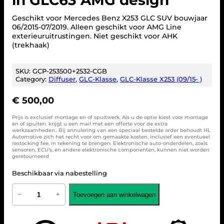
Geschikt voor Mercedes Benz X253 GLC SUV bouwjaar
06/2015-07/2019. Alleen geschikt voor AMG Line
exterieuruitrustingen. Niet geschikt voor AHK
(trekhaak)
SKU:
GCP-253500+2532-CGB
Category:
Diffuser
, 
GLC-Klasse
, 
GLC-Klasse X253 (09/15- )
€
500,00
Prijs is exclusief montage en of spuitwerk. Als u de optie kiest voor montage
en of spuiten. krijgt u een mail met een offerte voor de extra
werkzaamheden.. Bij annulering van een speciaal bestelde order behoudt HL
Automotive zich het recht voor om gemaakte kosten, inclusief een eventueel
restocking fee, in rekening te brengen. Elektronische auto-onderdelen, zoals
sensoren, ECU’s, en andere elektronische componenten, kunnen niet worden
geretourneerd
Beschikbaar via nabestelling
M
Toevoegen aan winkelwagen
−
+
e
r
c
e