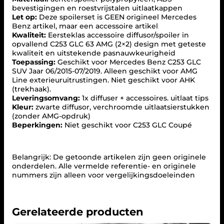
u
bevestigingen en roestvrijstalen uitlaatkappen
s
Let op:
Deze spoilerset is GEEN origineel Mercedes
e
Benz artikel, maar een accessoire artikel
r
Kwaliteit:
Eersteklas accessoire diffusor/spoiler in
+
opvallend C253 GLC 63 AMG (2×2) design met geteste
u
kwaliteit en uitstekende pasnauwkeurigheid
i
Toepassing:
Geschikt voor Mercedes Benz C253 GLC
t
SUV Jaar 06/2015-07/2019. Alleen geschikt voor AMG
l
Line exterieuruitrustingen. Niet geschikt voor AHK
a
(trekhaak).
a
Leveringsomvang:
1x diffuser + accessoires. uitlaat tips
t
Kleur:
zwarte diffusor, verchroomde uitlaatsierstukken
s
(zonder AMG-opdruk)
t
Beperkingen:
Niet geschikt voor C253 GLC Coupé
u
k
k
e
Belangrijk: De getoonde artikelen zijn geen originele
n
onderdelen. Alle vermelde referentie- en originele
(
nummers zijn alleen voor vergelijkingsdoeleinden
C
H
R
O
Gerelateerde producten
O