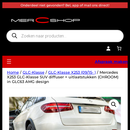
Ga
Onderdeel niet gevonden? Bel, app of mail ons direct!
naar
de
inhoud
P
r
o
d
u
c
t
e
Afspraak maken
n
z
o
Home
/
GLC-Klasse
/
GLC-Klasse X253 (09/15- )
/ Mercedes
e
k
X253 GLC-Klasse SUV diffuser + uitlaatstukken (CHROOM)
e
in GLC63 AMG design
n