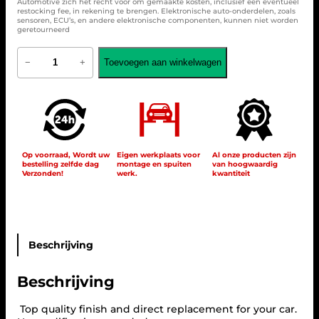
Automotive zich het recht voor om gemaakte kosten, inclusief een eventueel
restocking fee, in rekening te brengen. Elektronische auto-onderdelen, zoals
sensoren, ECU’s, en andere elektronische componenten, kunnen niet worden
geretourneerd
G
Toevoegen aan winkelwagen
−
+
r
i
l
l
e
S
p
o
Op voorraad, Wordt uw
Eigen werkplaats voor
Al onze producten zijn
bestelling zelfde dag
montage en spuiten
van hoogwaardig
r
Verzonden!
werk.
kwantiteit
t
C
h
r
o
m
Beschrijving
e
/
Beschrijving
B
l
a
Top quality finish and direct replacement for your car.