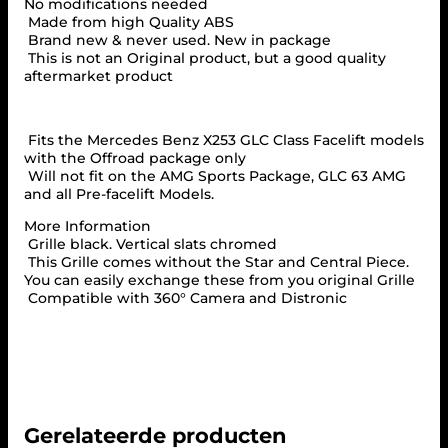
c
No modifications needed
k
Made from high Quality ABS
f
Brand new & never used. New in package
o
This is not an Original product, but a good quality
r
aftermarket product
M
e
r
Fits the Mercedes Benz X253 GLC Class Facelift models
c
with the Offroad package only
e
Will not fit on the AMG Sports Package, GLC 63 AMG
d
and all Pre-facelift Models.
e
s
More Information
X
Grille black. Vertical slats chromed
2
This Grille comes without the Star and Central Piece.
5
You can easily exchange these from you original Grille
3
Compatible with 360° Camera and Distronic
G
L
C
F
A
C
E
Gerelateerde producten
L