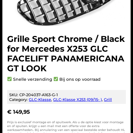
Grille Sport Chrome / Black
for Mercedes X253 GLC
FACELIFT PANAMERICANA
GT LOOK
Snelle verzending
Bij ons op voorraad
SKU:
CP-204037-A163-G-1
Category:
GLC-Klasse
, 
GLC-Klasse X253 (09/15- )
, 
Grill
€
149,95
Prijs is exclusief montage en of spuitwerk. Als u de optie kiest voor montage
en of spuiten. krijgt u een mail met een offerte voor de extra
werkzaamheden.. Bij annulering van een speciaal bestelde order behoudt HL