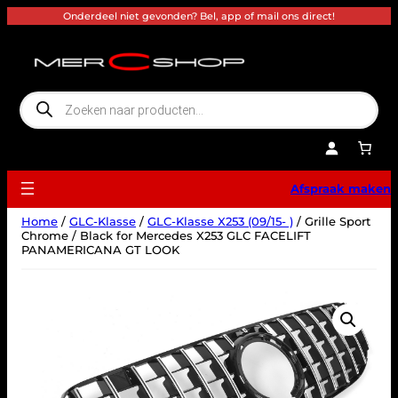
Ga
Onderdeel niet gevonden? Bel, app of mail ons direct!
naar
de
inhoud
P
r
o
d
u
c
t
e
Afspraak maken
n
z
o
Home
/
GLC-Klasse
/
GLC-Klasse X253 (09/15- )
/ Grille Sport
e
k
Chrome / Black for Mercedes X253 GLC FACELIFT
e
PANAMERICANA GT LOOK
n