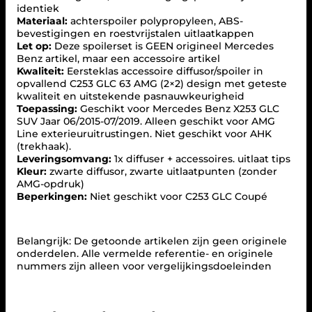
u
identiek
s
Materiaal:
achterspoiler polypropyleen, ABS-
e
bevestigingen en roestvrijstalen uitlaatkappen
r
Let op:
Deze spoilerset is GEEN origineel Mercedes
+
Benz artikel, maar een accessoire artikel
u
Kwaliteit:
Eersteklas accessoire diffusor/spoiler in
i
opvallend C253 GLC 63 AMG (2×2) design met geteste
t
kwaliteit en uitstekende pasnauwkeurigheid
l
Toepassing:
Geschikt voor Mercedes Benz X253 GLC
a
SUV Jaar 06/2015-07/2019. Alleen geschikt voor AMG
a
Line exterieuruitrustingen. Niet geschikt voor AHK
t
(trekhaak).
s
Leveringsomvang:
1x diffuser + accessoires. uitlaat tips
t
Kleur:
zwarte diffusor, zwarte uitlaatpunten (zonder
u
AMG-opdruk)
k
Beperkingen:
Niet geschikt voor C253 GLC Coupé
k
e
n
(
Belangrijk: De getoonde artikelen zijn geen originele
Z
onderdelen. Alle vermelde referentie- en originele
W
nummers zijn alleen voor vergelijkingsdoeleinden
A
R
T