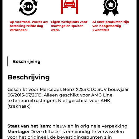
d
e
s
X
Op voorraad, Wordt uw
Eigen werkplaats voor
Al onze producten zijn
bestelling zelfde dag
montage en spuiten
van hoogwaardig
2
Verzonden!
werk.
kwantiteit
5
3
G
L
C
-
Beschrijving
K
l
Beschrijving
a
s
s
Geschikt voor Mercedes Benz X253 GLC SUV bouwjaar
e
06/2015-07/2019. Alleen geschikt voor AMG Line
S
exterieuruitrustingen. Niet geschikt voor AHK
U
(trekhaak)
V
d
i
Staat van het item:
nieuw en in originele verpakking
f
Montage:
Deze diffuser is eenvoudig te verwisselen
f
voor het origineel, de bevestigingspunten zijn