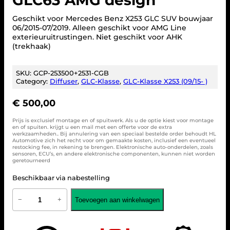
Geschikt voor Mercedes Benz X253 GLC SUV bouwjaar
06/2015-07/2019. Alleen geschikt voor AMG Line
exterieuruitrustingen. Niet geschikt voor AHK
(trekhaak)
SKU:
GCP-253500+2531-CGB
Category:
Diffuser
, 
GLC-Klasse
, 
GLC-Klasse X253 (09/15- )
€
500,00
Prijs is exclusief montage en of spuitwerk. Als u de optie kiest voor montage
en of spuiten. krijgt u een mail met een offerte voor de extra
werkzaamheden.. Bij annulering van een speciaal bestelde order behoudt HL
Automotive zich het recht voor om gemaakte kosten, inclusief een eventueel
restocking fee, in rekening te brengen. Elektronische auto-onderdelen, zoals
sensoren, ECU’s, en andere elektronische componenten, kunnen niet worden
geretourneerd
Beschikbaar via nabestelling
M
Toevoegen aan winkelwagen
−
+
e
r
c
e