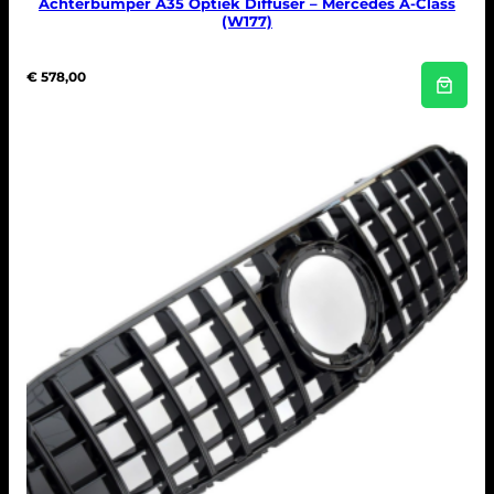
Achterbumper A35 Optiek Diffuser – Mercedes A-Class
(W177)
€
578,00