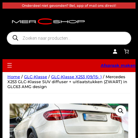
Ga
Onderdeel niet gevonden? Bel, app of mail ons direct!
naar
de
inhoud
P
r
o
d
u
c
t
e
Afspraak maken
n
z
o
Home
/
GLC-Klasse
/
GLC-Klasse X253 (09/15- )
/ Mercedes
e
k
X253 GLC-Klasse SUV diffuser + uitlaatstukken (ZWART) in
e
GLC63 AMG design
n