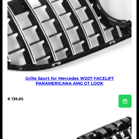
Grille Sport for Mercedes W207 FACELIFT
PANAMERICANA AMG GT LOOK
€
139,95