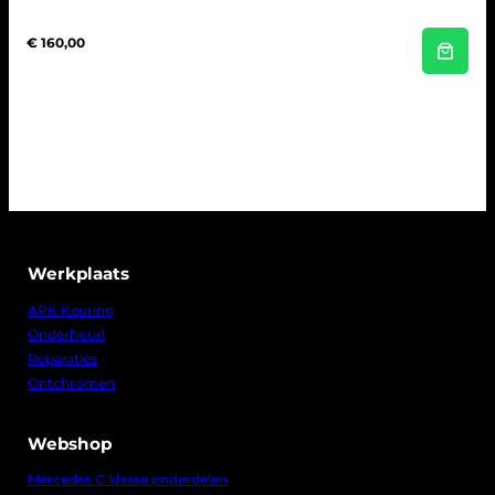
€
160,00
Werkplaats
APK Keuring
Onderhoud
Reparaties
Ontchromen
Webshop
Mercedes C klasse onderdelen