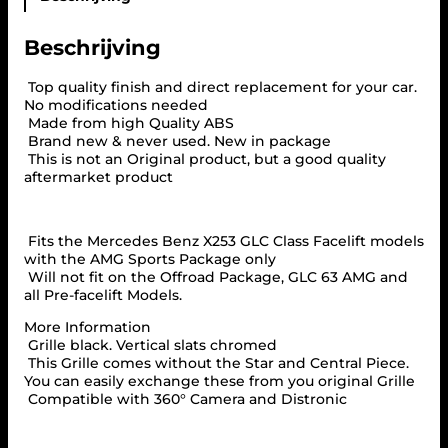
e
/
Beschrijving
B
l
a
Top quality finish and direct replacement for your car.
c
No modifications needed
k
Made from high Quality ABS
f
Brand new & never used. New in package
o
This is not an Original product, but a good quality
r
aftermarket product
M
e
r
Fits the Mercedes Benz X253 GLC Class Facelift models
c
with the AMG Sports Package only
e
Will not fit on the Offroad Package, GLC 63 AMG and
d
all Pre-facelift Models.
e
s
More Information
X
Grille black. Vertical slats chromed
2
This Grille comes without the Star and Central Piece.
5
You can easily exchange these from you original Grille
3
Compatible with 360° Camera and Distronic
G
L
C