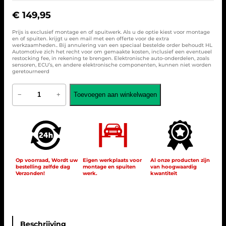
€
149,95
Prijs is exclusief montage en of spuitwerk. Als u de optie kiest voor montage
en of spuiten. krijgt u een mail met een offerte voor de extra
werkzaamheden.. Bij annulering van een speciaal bestelde order behoudt HL
Automotive zich het recht voor om gemaakte kosten, inclusief een eventueel
restocking fee, in rekening te brengen. Elektronische auto-onderdelen, zoals
sensoren, ECU’s, en andere elektronische componenten, kunnen niet worden
geretourneerd
G
Toevoegen aan winkelwagen
−
+
r
i
l
l
e
S
p
o
Op voorraad, Wordt uw
Eigen werkplaats voor
Al onze producten zijn
bestelling zelfde dag
montage en spuiten
van hoogwaardig
r
Verzonden!
werk.
kwantiteit
t
C
h
r
o
m
Beschrijving