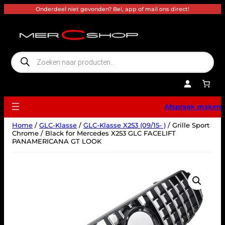
Ga
Onderdeel niet gevonden? Bel, app of mail ons direct!
naar
de
inhoud
P
r
o
d
u
c
t
e
Afspraak maken
n
z
o
Home
/
GLC-Klasse
/
GLC-Klasse X253 (09/15- )
/ Grille Sport
e
k
Chrome / Black for Mercedes X253 GLC FACELIFT
e
PANAMERICANA GT LOOK
n