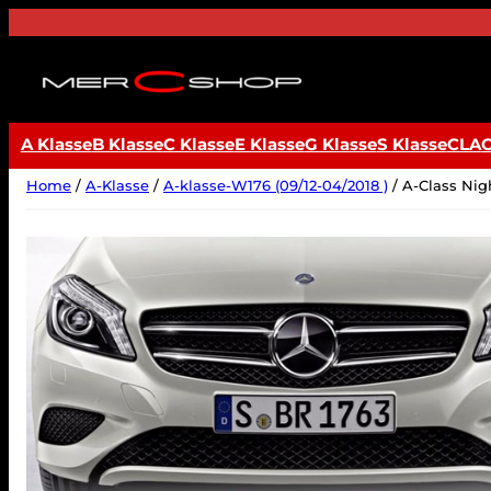
Ga
naar
de
inhoud
A Klasse
B Klasse
C Klasse
E Klasse
G Klasse
S Klasse
CLA
Home
/
A-Klasse
/
A-klasse-W176 (09/12-04/2018 )
/ A-Class Nig