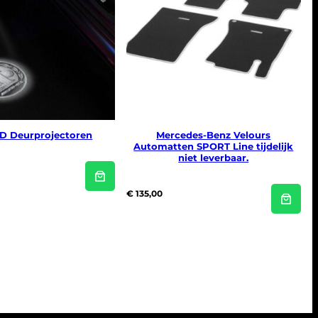
D Deurprojectoren
Mercedes-Benz Velours
Automatten SPORT Line tijdelijk
niet leverbaar.
€
135,00