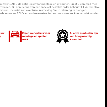
spuitwerk. Als u de optie kiest voor montage en of spuiten. krijgt u een mail met
amheden.. Bij annulering van een speciaal bestelde order behoudt HL Automotive
osten, inclusief een eventueel restocking fee, in rekening te brengen.
zoals sensoren, ECU’s, en andere elektronische componenten, kunnen niet worden
t uw
Eigen werkplaats voor
Al onze producten zijn
g
montage en spuiten
van hoogwaardig
werk.
kwantiteit