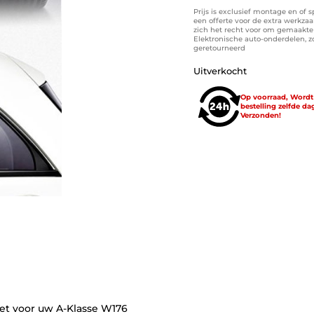
Prijs is exclusief montage en of 
een offerte voor de extra werkza
zich het recht voor om gemaakte k
Elektronische auto-onderdelen, 
geretourneerd
Uitverkocht
Op voorraad, Word
bestelling zelfde da
Verzonden!
et voor uw A-Klasse W176