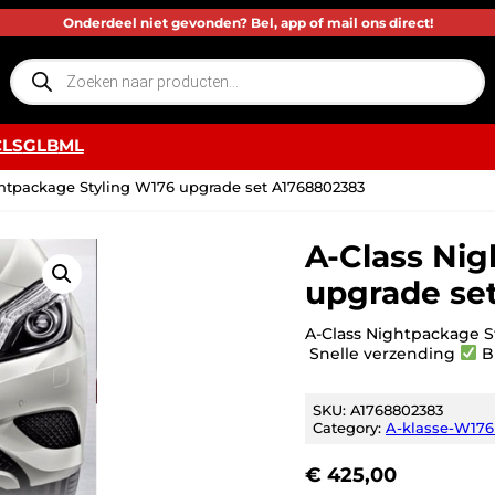
Onderdeel niet gevonden? Bel, app of mail ons direct!
P
r
o
d
u
c
CLS
GLB
ML
t
e
n
htpackage Styling W176 upgrade set A1768802383
z
o
e
k
A-Class Ni
e
n
upgrade se
A-Class Nightpackage 
Snelle verzending
Bi
SKU:
A1768802383
Category:
A-klasse-W176 
€
425,00