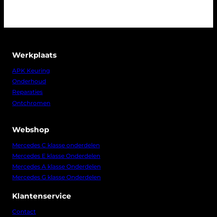
n
p
k
r
e
i
l
j
i
s
j
i
k
s
Werkplaats
e
:
p
€
r
APK Keuring
i
7
Onderhoud
j
0
s
,
Reparaties
w
0
Ontchromen
a
0
s
.
:
€
Webshop
8
Mercedes C klasse onderdelen
0
Mercedes E klasse Onderdelen
,
0
Mercedes A klasse Onderdelen
0
Mercedes G klasse Onderdelen
.
Klantenservice
Contact