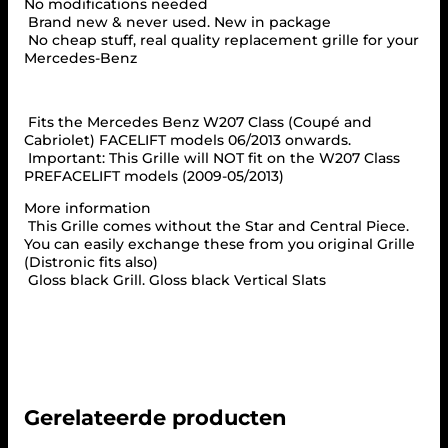
s
No modifications needed
W
Brand new & never used. New in package
2
No cheap stuff, real quality replacement grille for your
0
Mercedes-Benz
7
F
A
Fits the Mercedes Benz W207 Class (Coupé and
C
Cabriolet) FACELIFT models 06/2013 onwards.
E
Important: This Grille will NOT fit on the W207 Class
L
PREFACELIFT models (2009-05/2013)
I
F
More information
T
This Grille comes without the Star and Central Piece.
P
You can easily exchange these from you original Grille
A
(Distronic fits also)
N
Gloss black Grill. Gloss black Vertical Slats
A
M
E
R
I
C
A
Gerelateerde producten
N
A