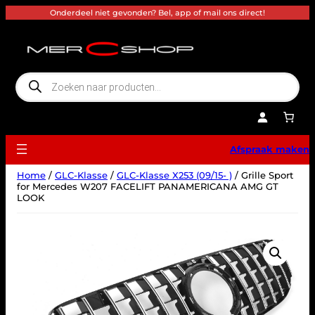
Ga
Onderdeel niet gevonden? Bel, app of mail ons direct!
naar
de
inhoud
P
r
o
d
u
c
t
e
Afspraak maken
n
z
o
Home
/
GLC-Klasse
/
GLC-Klasse X253 (09/15- )
/ Grille Sport
e
k
for Mercedes W207 FACELIFT PANAMERICANA AMG GT
e
LOOK
n