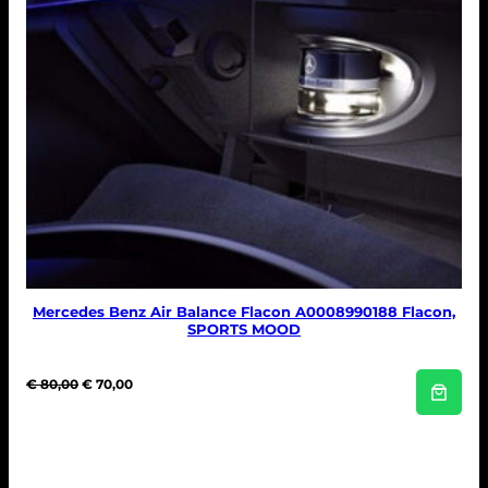
Mercedes Benz Air Balance Flacon A0008990188 Flacon,
SPORTS MOOD
O
H
€
80,00
€
70,00
o
u
r
i
s
d
p
i
r
g
o
e