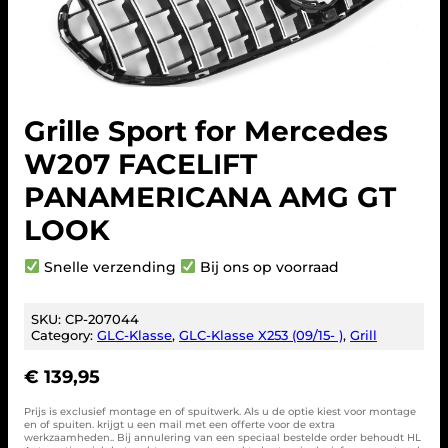
Grille Sport for Mercedes
W207 FACELIFT
PANAMERICANA AMG GT
LOOK
Snelle verzending
Bij ons op voorraad
SKU:
CP-207044
Category:
GLC-Klasse
, 
GLC-Klasse X253 (09/15- )
, 
Grill
€
139,95
Prijs is exclusief montage en of spuitwerk. Als u de optie kiest voor montage
en of spuiten. krijgt u een mail met een offerte voor de extra
werkzaamheden.. Bij annulering van een speciaal bestelde order behoudt HL