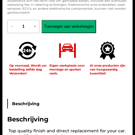
Automotive zich het recht voor om gemaakte kosten, inclusief een eventueel
restocking fee, in rekening te brengen. Elektronische auto-onderdelen, zoals
sensoren, ECU’s, en andere elektronische componenten, kunnen niet worden
geretourneerd
G
Toevoegen aan winkelwagen
−
+
r
i
l
l
e
S
p
o
Op voorraad, Wordt uw
Eigen werkplaats voor
Al onze producten zijn
bestelling zelfde dag
montage en spuiten
van hoogwaardig
r
Verzonden!
werk.
kwantiteit
t
f
o
r
M
e
Beschrijving
r
c
Beschrijving
e
d
e
Top quality finish and direct replacement for your car.