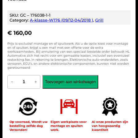
SKU:
GC – 176038-1-1
Category:
A-klasse-W176 (09/12-04/2018 )
, 
Grill
€
160,00
Prijs is exclusief montage en of spuitwerk. Als u de optie kiest voor montage
en of spuiten. krijgt u een mail met een offerte voor de extra
werkzaamheden.. Bij annulering van een speciaal bestelde order behoudt HL
Automotive zich het recht voor om gemaakte kosten, inclusief een eventueel
restocking fee, in rekening te brengen. Elektronische auto-onderdelen, zoals
sensoren, ECU’s, en andere elektronische componenten, kunnen niet worden
geretourneerd
G
Toevoegen aan winkelwagen
−
+
R
I
L
L
E
S
P
O
Op voorraad, Wordt uw
Eigen werkplaats voor
Al onze producten zijn
bestelling zelfde dag
montage en spuiten
van hoogwaardig
R
Verzonden!
werk.
kwantiteit
T