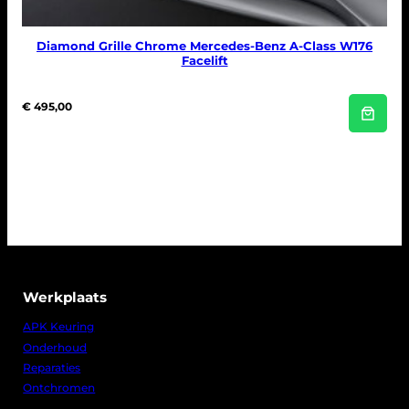
Diamond Grille Chrome Mercedes-Benz A-Class W176
Facelift
€
495,00
Werkplaats
APK Keuring
Onderhoud
Reparaties
Ontchromen