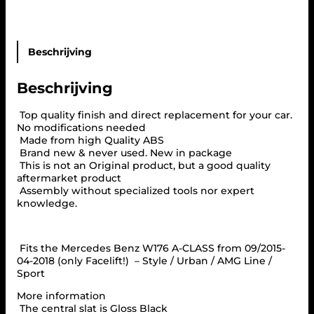
F
O
R
M
E
Beschrijving
R
C
Beschrijving
E
D
E
Top quality finish and direct replacement for your car.
S
No modifications needed
W
Made from high Quality ABS
1
Brand new & never used. New in package
7
This is not an Original product, but a good quality
6
aftermarket product
A
Assembly without specialized tools nor expert
-
knowledge.
C
L
A
Fits the Mercedes Benz W176 A-CLASS from 09/2015-
S
04-2018 (only Facelift!) – Style / Urban / AMG Line /
S
Sport
F
A
More information
C
The central slat is Gloss Black