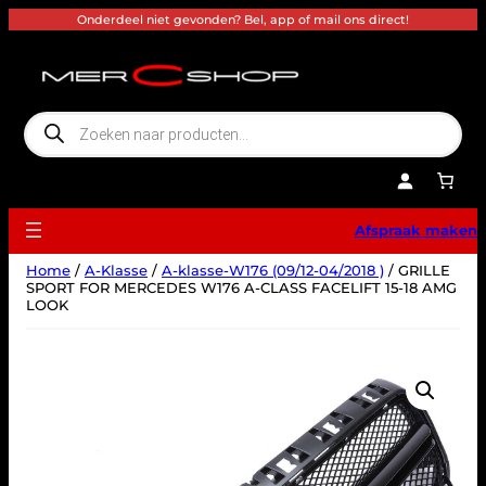
Ga
Onderdeel niet gevonden? Bel, app of mail ons direct!
naar
de
inhoud
P
r
o
d
u
c
t
e
Afspraak maken
n
z
o
Home
/
A-Klasse
/
A-klasse-W176 (09/12-04/2018 )
/ GRILLE
e
k
SPORT FOR MERCEDES W176 A-CLASS FACELIFT 15-18 AMG
e
LOOK
n