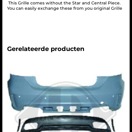
E
This Grille comes without the Star and Central Piece.
L
You can easily exchange these from you original Grille
I
F
T
1
5
-
1
Gerelateerde producten
8
A
M
G
L
O
O
K
a
a
n
t
a
l