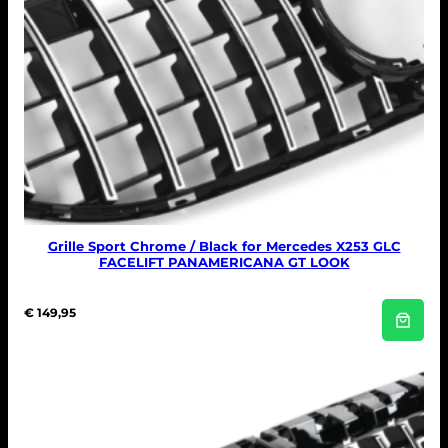
Grille Sport Chrome / Black for Mercedes X253 GLC
FACELIFT PANAMERICANA GT LOOK
€
149,95