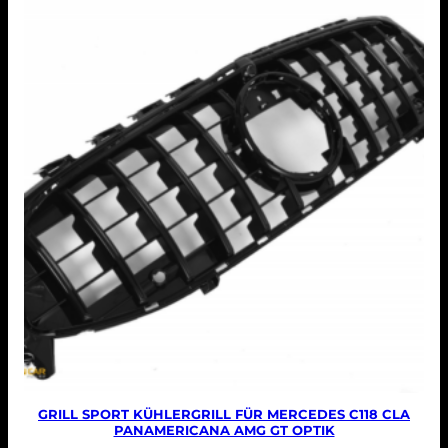
GRILL SPORT KÜHLERGRILL FÜR MERCEDES C118 CLA
PANAMERICANA AMG GT OPTIK