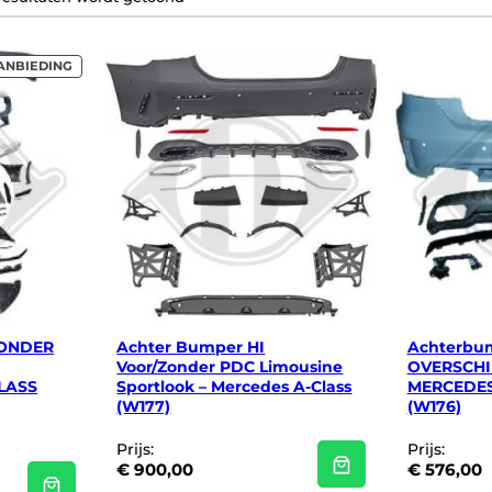
P
ANBIEDING
R
O
D
U
C
T
I
N
D
E
U
I
T
V
E
R
K
O
ZONDER
Achter Bumper HI
Achterbum
O
Voor/Zonder PDC Limousine
OVERSCHI
P
LASS
Sportlook – Mercedes A-Class
MERCEDES
(W177)
(W176)
Prijs:
Prijs:
€
900,00
€
576,00