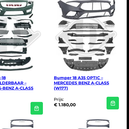
-18
Bumper 18 A35 OPTIC –
LDERBAAR –
MERCEDES BENZ A-CLASS
-BENZ A-CLASS
(W177)
Prijs:
€
1.180,00