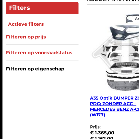
Filters
A
Actieve filters
Filteren op prijs
Filteren op voorraadstatus
Filteren op eigenschap
A35 Optik BUMPER 
PDC; ZONDER ACC –
MERCEDES BENZ A-C
(W177)
Prijs:
€
1.365,00
O
H
€
1.162,00