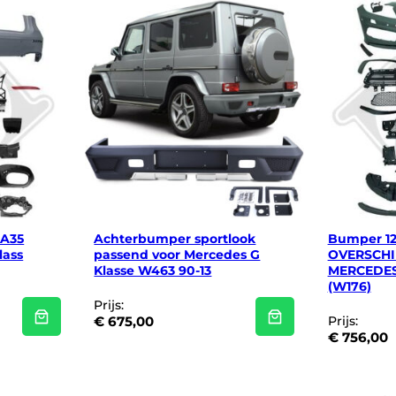
 A35
Achterbumper sportlook
Bumper 12
lass
passend voor Mercedes G
OVERSCHI
Klasse W463 90-13
MERCEDES
(W176)
Prijs:
€
675,00
Prijs:
€
756,00