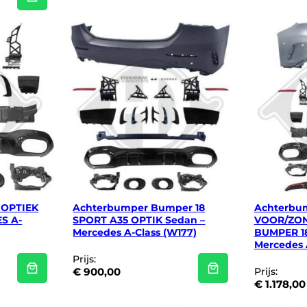
 OPTIEK
Achterbumper Bumper 18
Achterbu
S A-
SPORT A35 OPTIK Sedan –
VOOR/ZO
Mercedes A-Class (W177)
BUMPER 1
Mercedes 
Prijs:
€
900,00
Prijs:
€
1.178,00