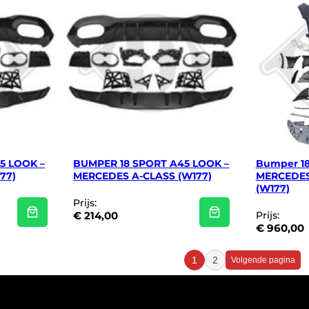
5 LOOK –
BUMPER 18 SPORT A45 LOOK –
Bumper 18
77)
MERCEDES A-CLASS (W177)
MERCEDES
(W177)
Prijs:
€
214,00
Prijs:
€
960,00
1
2
Volgende pagina