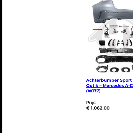
€
0
.
1
.
3
6
5
,
0
0
.
Achterbumper Sport
Optik – Mercedes A-C
(W177)
Prijs:
€
1.062,00