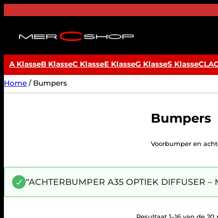
Ga
naar
de
inhoud
A Klasse
B Klasse
C Klasse
E Klasse
G Klasse
S Klasse
CLA
Home
/ Bumpers
Bumpers
Voorbumper en acht
“ACHTERBUMPER A35 OPTIEK DIFFUSER – ME
Resultaat 1–16 van de 20