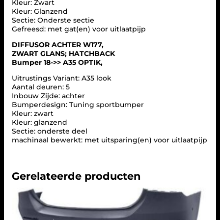
Kleur: Zwart
R
Kleur: Glanzend
–
Sectie: Onderste sectie
M
Gefreesd: met gat(en) voor uitlaatpijp
E
R
DIFFUSOR ACHTER W177,
C
ZWART GLANS; HATCHBACK
E
Bumper 18->> A35 OPTIK,
D
E
Uitrustings Variant: A35 look
S
Aantal deuren: 5
A
Inbouw Zijde: achter
-
Bumperdesign: Tuning sportbumper
C
Kleur: zwart
L
Kleur: glanzend
A
Sectie: onderste deel
S
machinaal bewerkt: met uitsparing(en) voor uitlaatpijp
S
(
W
1
Gerelateerde producten
7
7
)
a
a