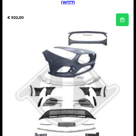
(W177)
€
922,00