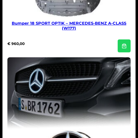
Bumper 18 SPORT OPTIK – MERCEDES-BENZ A-CLASS
(W177)
€
960,00