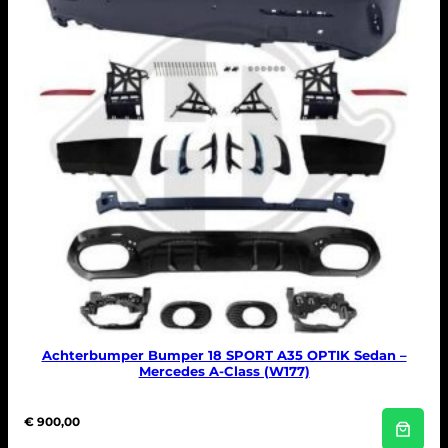
n
t
a
l
Achterbumper Bumper 18 SPORT A35 OPTIK Sedan –
Mercedes A-Class (W177)
€
900,00