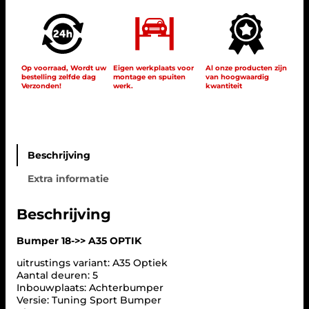
T
E
R
B
U
M
Op voorraad, Wordt uw
Eigen werkplaats voor
Al onze producten zijn
bestelling zelfde dag
montage en spuiten
van hoogwaardig
P
Verzonden!
werk.
kwantiteit
E
R
A
3
5
O
Beschrijving
P
Extra informatie
T
I
E
Beschrijving
K
D
Bumper 18->> A35 OPTIK
I
F
uitrustings variant: A35 Optiek
F
Aantal deuren: 5
U
Inbouwplaats: Achterbumper
S
Versie: Tuning Sport Bumper
E