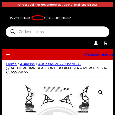
Ga
Onderdeel niet gevonden? Bel, app of mail ons direct!
naar
de
inhoud
P
r
o
d
u
c
t
e
Afspraak maken
n
z
o
Home
/
A-Klasse
/
A-Klasse-W177 (05/2018 –
e
k
)
/ ACHTERBUMPER A35 OPTIEK DIFFUSER – MERCEDES A-
e
CLASS (W177)
n