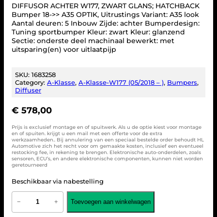
DIFFUSOR ACHTER W177, ZWART GLANS; HATCHBACK
Bumper 18->> A35 OPTIK, Uitrustings Variant: A35 look
Aantal deuren: 5 Inbouw Zijde: achter Bumperdesign:
Tuning sportbumper Kleur: zwart Kleur: glanzend
Sectie: onderste deel machinaal bewerkt: met
uitsparing(en) voor uitlaatpijp
SKU:
1683258
Category:
A-Klasse
, 
A-Klasse-W177 (05/2018 – )
, 
Bumpers
, 
Diffuser
€
578,00
Prijs is exclusief montage en of spuitwerk. Als u de optie kiest voor montage
en of spuiten. krijgt u een mail met een offerte voor de extra
werkzaamheden.. Bij annulering van een speciaal bestelde order behoudt HL
Automotive zich het recht voor om gemaakte kosten, inclusief een eventueel
restocking fee, in rekening te brengen. Elektronische auto-onderdelen, zoals
sensoren, ECU’s, en andere elektronische componenten, kunnen niet worden
geretourneerd
Beschikbaar via nabestelling
A
Toevoegen aan winkelwagen
−
+
C
H