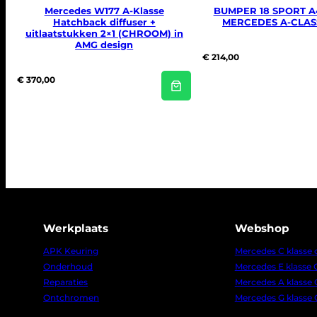
Mercedes W177 A-Klasse
BUMPER 18 SPORT A
Hatchback diffuser +
MERCEDES A-CLASS
uitlaatstukken 2×1 (CHROOM) in
AMG design
€
214,00
€
370,00
Werkplaats
Webshop
APK Keuring
Mercedes C klasse
Onderhoud
Mercedes E klasse
Reparaties
Mercedes A klasse
Ontchromen
Mercedes G klasse