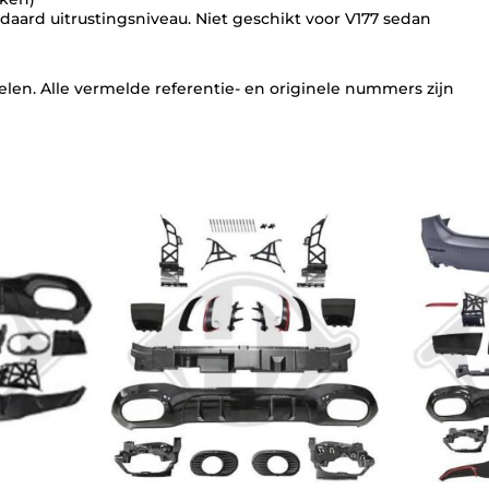
l
andaard uitrustingsniveau. Niet geschikt voor V177 sedan
a
a
t
s
len. Alle vermelde referentie- en originele nummers zijn
t
u
k
k
e
n
2
×
2
(
Z
W
A
R
T
)
i
n
A
M