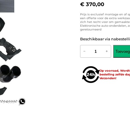
€
370,00
Prijs is exclusief montage en of 
een offerte voor de extra werkza
zich het recht voor om gemaakte k
Elektronische auto-onderdelen, 
geretourneerd
Beschikbaar via nabestell
M
Toevoeg
−
+
e
r
c
e
Op voorraad, Word
d
bestelling zelfde da
e
Verzonden!
s
W
1
7
7
A
-
K
l