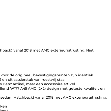
a
s
s
e
H
a
t
c
h
b
a
c
back) vanaf 2018 met AMG exterieuruitrusting. Niet
k
d
i
f
f
voor de origineel, bevestigingspunten zijn identiek
u
en uitlaatsierstuk van roestvrij staal
s
s Benz artikel, maar een accessoire artikel
e
pvallend W177 A45 AMG (2×2) design met geteste kwaliteit en
r
+
sedan (Hatchback) vanaf 2018 met AMG exterieuruitrusting.
u
i
ukken
t
kken)