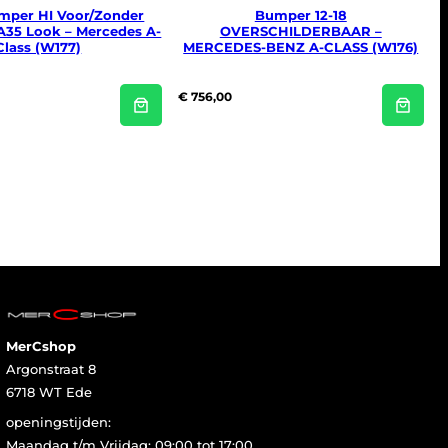
mper HI Voor/Zonder
Bumper 12-18
35 Look – Mercedes A-
OVERSCHILDERBAAR –
Class (W177)
MERCEDES-BENZ A-CLASS (W176)
€
756,00
MerCshop
Argonstraat 8
6718 WT Ede
openingstijden:
Maandag t/m Vrijdag: 09:00 tot 17:00