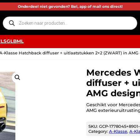
Onderdeel niet gevonden? Bel, app of mail ons direct!
P
r
o
d
u
c
CLS
GLB
ML
t
e
n
-Klasse Hatchback diffuser + uitlaatstukken 2×2 (ZWART) in AMG
z
o
e
k
Mercedes W
e
n
diffuser + 
AMG desig
Geschikt voor Mercede
AMG exterieuruitrusting
SKU:
GCP-1778045+8901
Category:
A-Klasse
, 
A-Kla