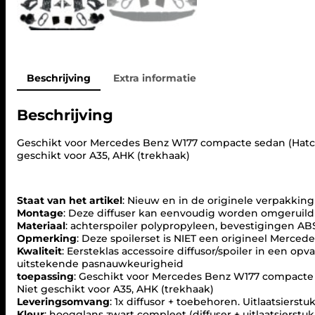
Beschrijving
Extra informatie
Beschrijving
Geschikt voor Mercedes Benz W177 compacte sedan (Hatch
geschikt voor A35, AHK (trekhaak)
Staat van het artikel
: Nieuw en in de originele verpakking
Montage
: Deze diffuser kan eenvoudig worden omgeruild 
Materiaal
: achterspoiler polypropyleen, bevestigingen ABS 
Opmerking
: Deze spoilerset is NIET een origineel Mercede
Kwaliteit
: Eersteklas accessoire diffusor/spoiler in een o
uitstekende pasnauwkeurigheid
toepassing
: Geschikt voor Mercedes Benz W177 compacte 
Niet geschikt voor A35, AHK (trekhaak)
Leveringsomvang
: 1x diffusor + toebehoren. Uitlaatsierst
Kleur
: hoogglans zwart compleet (diffuser + uitlaatsierstu