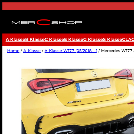
Ga
naar
de
inhoud
A Klasse
B Klasse
C Klasse
E Klasse
G Klasse
S Klasse
CLA
Home
/
A-Klasse
/
A-Klasse-W177 (05/2018 – )
/ Mercedes W177 A