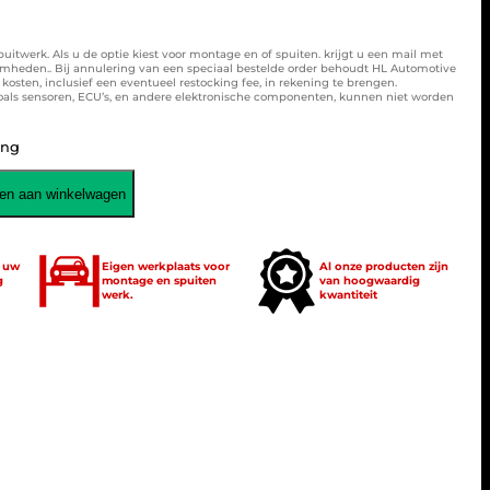
spuitwerk. Als u de optie kiest voor montage en of spuiten. krijgt u een mail met
amheden.. Bij annulering van een speciaal bestelde order behoudt HL Automotive
osten, inclusief een eventueel restocking fee, in rekening te brengen.
zoals sensoren, ECU’s, en andere elektronische componenten, kunnen niet worden
ing
en aan winkelwagen
t uw
Eigen werkplaats voor
Al onze producten zijn
g
montage en spuiten
van hoogwaardig
werk.
kwantiteit