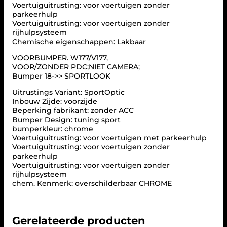
Voertuiguitrusting: voor voertuigen zonder
E
parkeerhulp
N
Voertuiguitrusting: voor voertuigen zonder
Z
rijhulpsysteem
A
Chemische eigenschappen: Lakbaar
-
C
VOORBUMPER. W177/V177,
L
VOOR/ZONDER PDC;NIET CAMERA;
A
Bumper 18->> SPORTLOOK
S
S
Uitrustings Variant: SportOptic
(
Inbouw Zijde: voorzijde
W
Beperking fabrikant: zonder ACC
1
Bumper Design: tuning sport
7
bumperkleur: chrome
7
Voertuiguitrusting: voor voertuigen met parkeerhulp
)
Voertuiguitrusting: voor voertuigen zonder
a
parkeerhulp
a
Voertuiguitrusting: voor voertuigen zonder
n
rijhulpsysteem
t
chem. Kenmerk: overschilderbaar CHROME
a
l
Gerelateerde producten