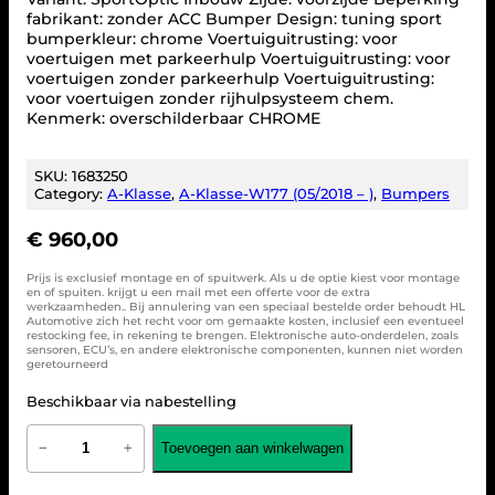
fabrikant: zonder ACC Bumper Design: tuning sport
bumperkleur: chrome Voertuiguitrusting: voor
voertuigen met parkeerhulp Voertuiguitrusting: voor
voertuigen zonder parkeerhulp Voertuiguitrusting:
voor voertuigen zonder rijhulpsysteem chem.
Kenmerk: overschilderbaar CHROME
SKU:
1683250
Category:
A-Klasse
, 
A-Klasse-W177 (05/2018 – )
, 
Bumpers
€
960,00
Prijs is exclusief montage en of spuitwerk. Als u de optie kiest voor montage
en of spuiten. krijgt u een mail met een offerte voor de extra
werkzaamheden.. Bij annulering van een speciaal bestelde order behoudt HL
Automotive zich het recht voor om gemaakte kosten, inclusief een eventueel
restocking fee, in rekening te brengen. Elektronische auto-onderdelen, zoals
sensoren, ECU’s, en andere elektronische componenten, kunnen niet worden
geretourneerd
Beschikbaar via nabestelling
B
Toevoegen aan winkelwagen
−
+
u
m
p