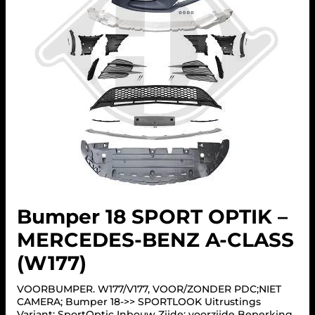
Bumper 18 SPORT OPTIK –
MERCEDES-BENZ A-CLASS
(W177)
VOORBUMPER. W177/V177, VOOR/ZONDER PDC;NIET
CAMERA; Bumper 18->> SPORTLOOK Uitrustings
Variant: SportOptic Inbouw Zijde: voorzijde Beperking