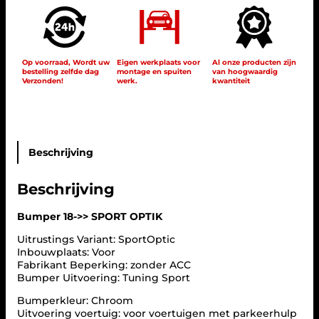
e
r
1
8
S
Op voorraad, Wordt uw
Eigen werkplaats voor
Al onze producten zijn
bestelling zelfde dag
montage en spuiten
van hoogwaardig
P
Verzonden!
werk.
kwantiteit
O
R
T
O
P
T
Beschrijving
I
K
Beschrijving
–
M
E
Bumper 18->> SPORT OPTIK
R
Uitrustings Variant: SportOptic
C
Inbouwplaats: Voor
E
Fabrikant Beperking: zonder ACC
D
Bumper Uitvoering: Tuning Sport
E
S
Bumperkleur: Chroom
-
Uitvoering voertuig: voor voertuigen met parkeerhulp
B