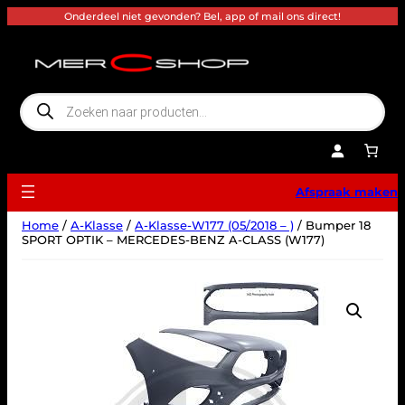
Ga
Onderdeel niet gevonden? Bel, app of mail ons direct!
naar
de
inhoud
P
r
o
d
u
c
t
e
Afspraak maken
n
z
o
Home
/
A-Klasse
/
A-Klasse-W177 (05/2018 – )
/ Bumper 18
e
k
SPORT OPTIK – MERCEDES-BENZ A-CLASS (W177)
e
n