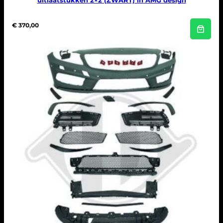
uitlaatstukken 2×2 (ZWART) in AMG design
€
370,00