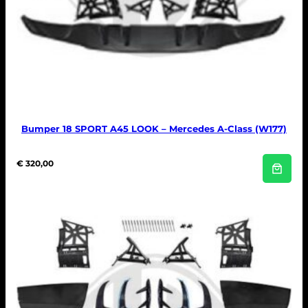
Bumper 18 SPORT A45 LOOK – Mercedes A-Class (W177)
€
320,00