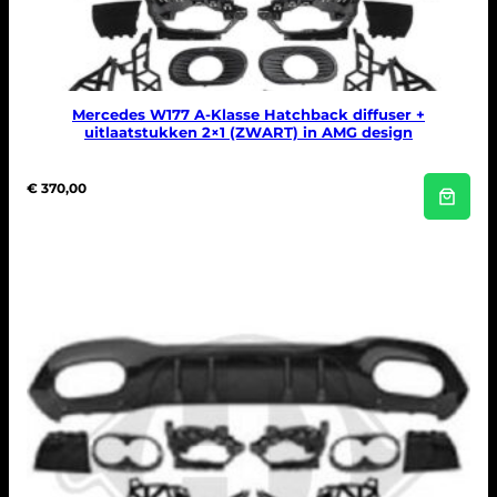
Mercedes W177 A-Klasse Hatchback diffuser +
uitlaatstukken 2×1 (ZWART) in AMG design
€
370,00