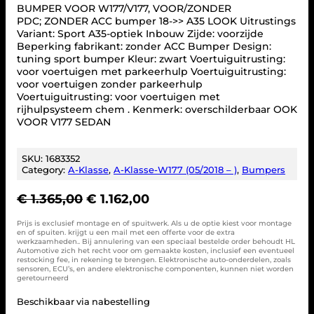
BUMPER VOOR W177/V177, VOOR/ZONDER
PDC; ZONDER ACC bumper 18->> A35 LOOK Uitrustings
Variant: Sport A35-optiek Inbouw Zijde: voorzijde
Beperking fabrikant: zonder ACC Bumper Design:
tuning sport bumper Kleur: zwart Voertuiguitrusting:
voor voertuigen met parkeerhulp Voertuiguitrusting:
voor voertuigen zonder parkeerhulp
Voertuiguitrusting: voor voertuigen met
rijhulpsysteem chem . Kenmerk: overschilderbaar OOK
VOOR V177 SEDAN
SKU:
1683352
Category:
A-Klasse
, 
A-Klasse-W177 (05/2018 – )
, 
Bumpers
O
H
€
1.365,00
€
1.162,00
o
u
Prijs is exclusief montage en of spuitwerk. Als u de optie kiest voor montage
r
i
en of spuiten. krijgt u een mail met een offerte voor de extra
werkzaamheden.. Bij annulering van een speciaal bestelde order behoudt HL
s
d
Automotive zich het recht voor om gemaakte kosten, inclusief een eventueel
p
i
restocking fee, in rekening te brengen. Elektronische auto-onderdelen, zoals
sensoren, ECU’s, en andere elektronische componenten, kunnen niet worden
r
g
geretourneerd
o
e
Beschikbaar via nabestelling
n
p