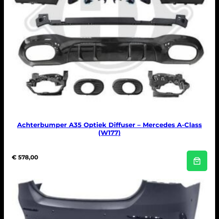
Achterbumper A35 Optiek Diffuser – Mercedes A-Class
(W177)
€
578,00