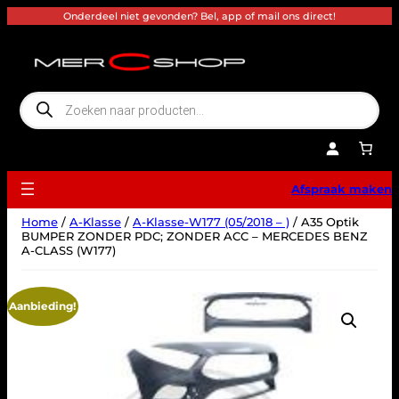
Ga
Onderdeel niet gevonden? Bel, app of mail ons direct!
naar
de
inhoud
P
r
o
d
u
c
t
e
Afspraak maken
n
z
o
Home
/
A-Klasse
/
A-Klasse-W177 (05/2018 – )
/ A35 Optik
e
k
BUMPER ZONDER PDC; ZONDER ACC – MERCEDES BENZ
e
A-CLASS (W177)
n
Aanbieding!