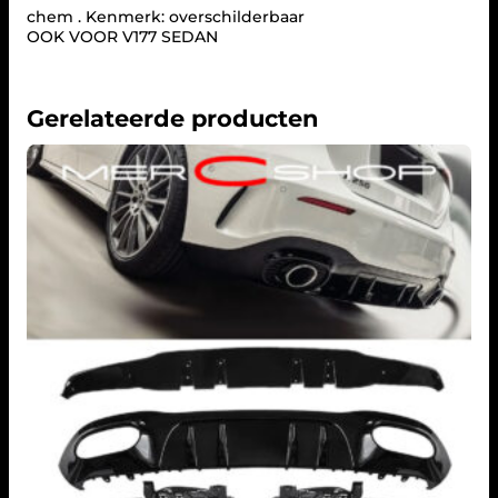
L
chem . Kenmerk: overschilderbaar
A
OOK VOOR V177 SEDAN
S
S
(
Gerelateerde producten
W
1
7
7
)
a
a
n
t
a
l