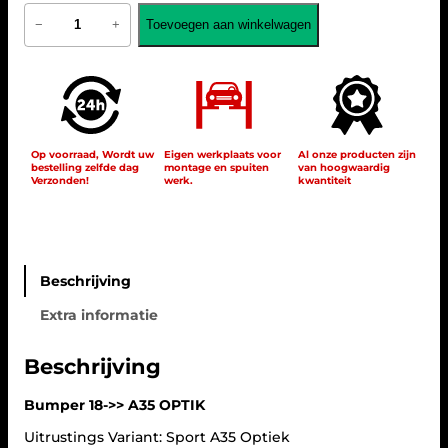
k
r
A
Toevoegen aan winkelwagen
−
+
3
e
i
5
l
j
O
i
s
p
j
i
t
i
k
s
k
e
:
B
Op voorraad, Wordt uw
Eigen werkplaats voor
Al onze producten zijn
p
€
bestelling zelfde dag
montage en spuiten
van hoogwaardig
U
Verzonden!
werk.
kwantiteit
r
M
i
1
P
E
j
.
R
s
1
Z
w
6
O
Beschrijving
a
2
N
Extra informatie
D
s
,
E
:
0
R
€
0
Beschrijving
P
.
D
1
Bumper 18->> A35 OPTIK
C
;
.
Uitrustings Variant: Sport A35 Optiek