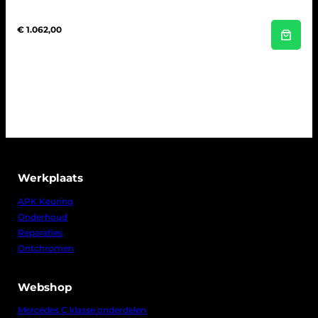
€
1.062,00
Werkplaats
APK Keuring
Onderhoud
Reparaties
Ontchromen
Webshop
Mercedes C klasse onderdelen