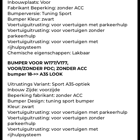
3
Inbouwplaats: Voor
Z
6
Fabrikant Beperking: zonder ACC
O
Bumperversie: Tuning Sport
5
N
Bumper Kleur: zwart
D
,
Voertuiguitrusting: voor voertuigen met parkeerhulp
E
0
Voertuiguitrusting: voor voertuigen zonder
R
0
parkeerhulp
A
.
Voertuiguitrusting: voor voertuigen met
C
rijhulpsysteem
C
Chemische eigenschappen: Lakbaar
–
M
BUMPER VOOR W177/V177,
E
VOOR/ZONDER PDC; ZONDER ACC
R
bumper 18->> A35 LOOK
C
E
Uitrustings Variant: Sport A35-optiek
D
Inbouw Zijde: voorzijde
E
Beperking fabrikant: zonder ACC
S
Bumper Design: tuning sport bumper
B
Kleur: zwart
E
Voertuiguitrusting: voor voertuigen met parkeerhulp
N
Voertuiguitrusting: voor voertuigen zonder
Z
parkeerhulp
A
Voertuiguitrusting: voor voertuigen met
-
rijhulpsysteem
C