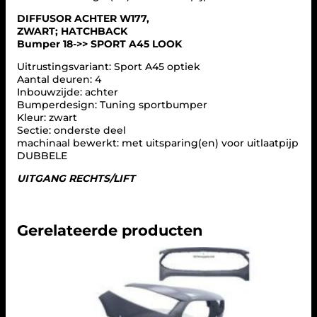
C
DIFFUSOR ACHTER W177,
l
ZWART; HATCHBACK
a
Bumper 18->> SPORT A45 LOOK
s
s
Uitrustingsvariant: Sport A45 optiek
(
Aantal deuren: 4
W
Inbouwzijde: achter
1
Bumperdesign: Tuning sportbumper
7
Kleur: zwart
7
Sectie: onderste deel
)
machinaal bewerkt: met uitsparing(en) voor uitlaatpijp
a
DUBBELE
a
n
UITGANG RECHTS/LIFT
t
a
l
Gerelateerde producten