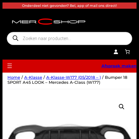
Ga
Onderdeel niet gevonden? Bel, app of mail ons direct!
naar
de
inhoud
P
r
o
d
u
c
t
e
Afspraak maken
n
z
o
Home
/
A-Klasse
/
A-Klasse-W177 (05/2018 – )
/ Bumper 18
e
k
SPORT A45 LOOK – Mercedes A-Class (W177)
e
n