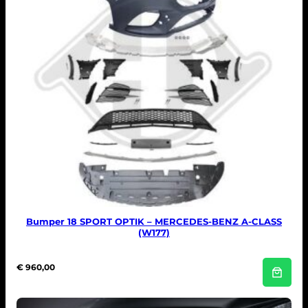
Bumper 18 SPORT OPTIK – MERCEDES-BENZ A-CLASS
(W177)
€
960,00