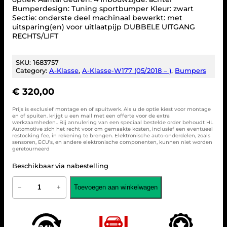
Bumperdesign: Tuning sportbumper Kleur: zwart
Sectie: onderste deel machinaal bewerkt: met
uitsparing(en) voor uitlaatpijp DUBBELE UITGANG
RECHTS/LIFT
SKU:
1683757
Category:
A-Klasse
, 
A-Klasse-W177 (05/2018 – )
, 
Bumpers
€
320,00
Prijs is exclusief montage en of spuitwerk. Als u de optie kiest voor montage
en of spuiten. krijgt u een mail met een offerte voor de extra
werkzaamheden.. Bij annulering van een speciaal bestelde order behoudt HL
Automotive zich het recht voor om gemaakte kosten, inclusief een eventueel
restocking fee, in rekening te brengen. Elektronische auto-onderdelen, zoals
sensoren, ECU’s, en andere elektronische componenten, kunnen niet worden
geretourneerd
Beschikbaar via nabestelling
B
Toevoegen aan winkelwagen
−
+
u
m
p
e
r