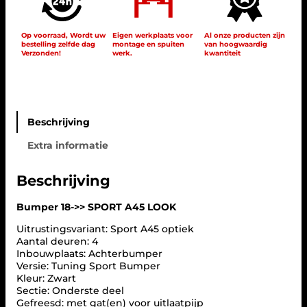
1
8
S
Op voorraad, Wordt uw
Eigen werkplaats voor
Al onze producten zijn
bestelling zelfde dag
montage en spuiten
van hoogwaardig
P
Verzonden!
werk.
kwantiteit
O
R
T
A
4
5
Beschrijving
L
Extra informatie
O
O
K
Beschrijving
–
M
Bumper 18->> SPORT A45 LOOK
e
r
Uitrustingsvariant: Sport A45 optiek
c
Aantal deuren: 4
e
Inbouwplaats: Achterbumper
d
Versie: Tuning Sport Bumper
e
Kleur: Zwart
s
Sectie: Onderste deel
A
Gefreesd: met gat(en) voor uitlaatpijp
-