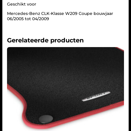
u
Geschikt voor
p
e
Mercedes-Benz CLK-Klasse W209 Coupe bouwjaar
Z
06/2005 tot 04/2009
w
a
r
t
Gerelateerde producten
a
a
n
t
a
l