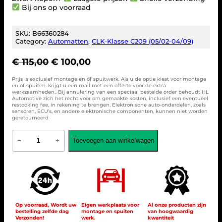
Bij ons op voorraad
SKU:
B66360284
Category:
Automatten
, 
CLK-Klasse C209 (05/02-04/09)
O
H
€
115,00
€
100,00
o
u
Prijs is exclusief montage en of spuitwerk. Als u de optie kiest voor montage
r
i
en of spuiten. krijgt u een mail met een offerte voor de extra
werkzaamheden.. Bij annulering van een speciaal bestelde order behoudt HL
s
d
Automotive zich het recht voor om gemaakte kosten, inclusief een eventueel
p
i
restocking fee, in rekening te brengen. Elektronische auto-onderdelen, zoals
sensoren, ECU’s, en andere elektronische componenten, kunnen niet worden
r
g
geretourneerd
o
e
M
n
p
Toevoegen aan winkelwagen
−
+
E
k
r
R
e
i
C
E
l
j
D
i
s
E
j
i
S
k
s
-
Op voorraad, Wordt uw
Eigen werkplaats voor
Al onze producten zijn
bestelling zelfde dag
montage en spuiten
van hoogwaardig
e
:
B
Verzonden!
werk.
kwantiteit