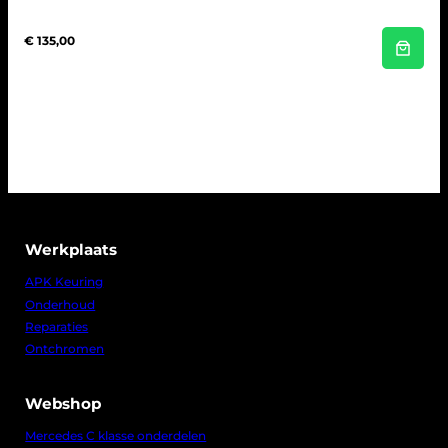
€
135,00
Werkplaats
APK Keuring
Onderhoud
Reparaties
Ontchromen
Webshop
Mercedes C klasse onderdelen