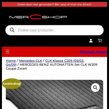
Ga
Onderdeel niet gevonden? Bel, app of mail ons direct!
naar
de
inhoud
P
r
o
d
u
c
t
e
Afspraak maken
n
z
o
Home
/
Mercedes-CLK
/
CLK-Klasse C209 (05/02-
e
k
04/09)
/ MERCEDES-BENZ AUTOMATTEN Set CLK W209
e
Coupe Zwart
n
Aanbieding!