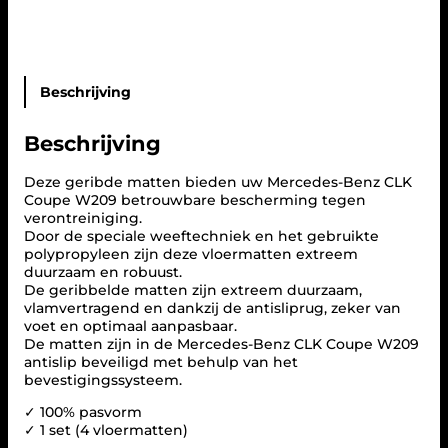
E
p
€
N
r
Z
i
1
A
j
0
U
T
Beschrijving
s
0
O
w
,
M
a
0
Beschrijving
A
s
0
T
:
.
T
Deze geribde matten bieden uw Mercedes-Benz CLK
E
Coupe W209 betrouwbare bescherming tegen
€
N
verontreiniging.
S
Door de speciale weeftechniek en het gebruikte
1
e
polypropyleen zijn deze vloermatten extreem
1
t
duurzaam en robuust.
C
5
De geribbelde matten zijn extreem duurzaam,
L
vlamvertragend en dankzij de antisliprug, zeker van
,
K
voet en optimaal aanpasbaar.
0
W
De matten zijn in de Mercedes-Benz CLK Coupe W209
0
2
antislip beveiligd met behulp van het
.
0
bevestigingssysteem.
9
✓ 100% pasvorm
C
✓ 1 set (4 vloermatten)
o