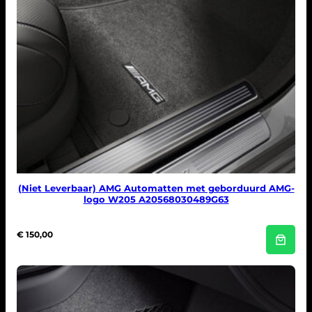
(Niet Leverbaar) AMG Automatten met geborduurd AMG-
logo W205 A20568030489G63
€
150,00