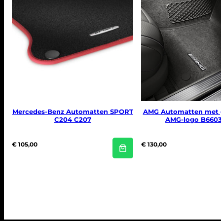
Mercedes-Benz Automatten SPORT
AMG Automatten met 
C204 C207
AMG-logo B660
€
105,00
€
130,00