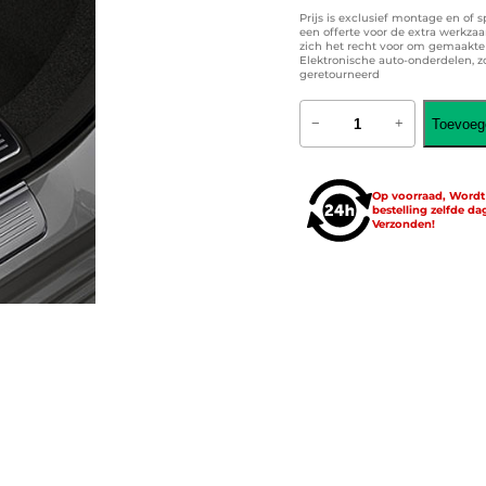
Prijs is exclusief montage en of 
een offerte voor de extra werkza
zich het recht voor om gemaakte k
Elektronische auto-onderdelen, 
geretourneerd
A
Toevoeg
−
+
M
G
A
u
Op voorraad, Word
t
bestelling zelfde da
o
Verzonden!
m
a
t
t
e
n
m
e
t
g
e
b
o