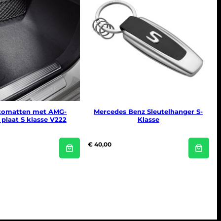
tomatten met AMG-
Mercedes Benz Sleutelhanger S-
plaat S klasse V222
Klasse
€
40,00