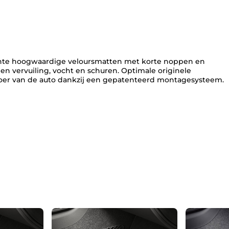
r
d
u
u
r
d
nte hoogwaardige veloursmatten met korte noppen en
A
 vervuiling, vocht en schuren. Optimale originele
M
oer van de auto dankzij een gepatenteerd montagesysteem.
G
-
l
o
g
o
S
k
l
a
s
s
e
V
2
2
2