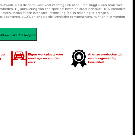
spuitwerk. Als u de optie kiest voor montage en of spuiten. krijgt u een mail met
amheden.. Bij annulering van een speciaal bestelde order behoudt HL Automotive
osten, inclusief een eventueel restocking fee, in rekening te brengen.
zoals sensoren, ECU’s, en andere elektronische componenten, kunnen niet worden
en aan winkelwagen
t uw
Eigen werkplaats voor
Al onze producten zijn
g
montage en spuiten
van hoogwaardig
werk.
kwantiteit