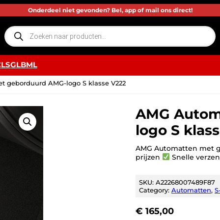
Onderdeel niet gevonden? Bel, app of mail ons direct!
P
r
o
d
u
c
CLS
GLB
ML
t
e
n
 geborduurd AMG-logo S klasse V222
z
o
e
k
AMG Autom
e
n
logo S klas
AMG Automatten met g
prijzen
Snelle verze
SKU:
A22268007489F87
Category:
Automatten
, 
S
€
165,00