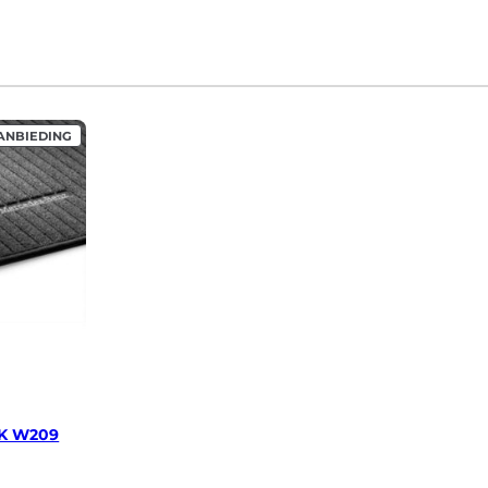
P
ANBIEDING
R
O
D
U
C
T
I
N
D
E
U
I
T
V
E
R
K
O
O
K W209
P