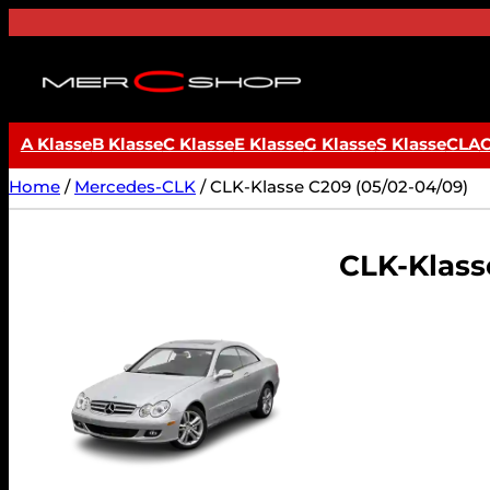
Ga
naar
de
inhoud
A Klasse
B Klasse
C Klasse
E Klasse
G Klasse
S Klasse
CLA
Home
/
Mercedes-CLK
/ CLK-Klasse C209 (05/02-04/09)
CLK-Klass