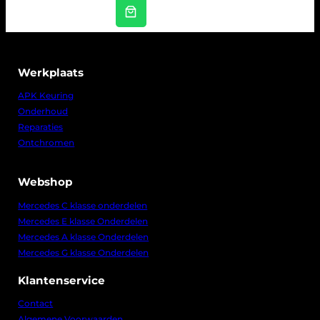
s
0
:
.
€
1
Werkplaats
1
5
APK Keuring
,
Onderhoud
0
Reparaties
0
.
Ontchromen
Webshop
Mercedes C klasse onderdelen
Mercedes E klasse Onderdelen
Mercedes A klasse Onderdelen
Mercedes G klasse Onderdelen
Klantenservice
Contact
Algemene Voorwaarden