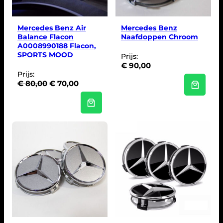
U
I
T
V
Mercedes Benz Air
Mercedes Benz
E
Balance Flacon
Naafdoppen Chroom
R
A0008990188 Flacon,
K
O
SPORTS MOOD
Prijs:
O
€
90,00
P
Prijs:
O
H
€
80,00
€
70,00
o
u
r
i
s
d
p
i
r
g
o
e
n
p
k
r
e
i
l
j
i
s
j
i
k
s
e
: