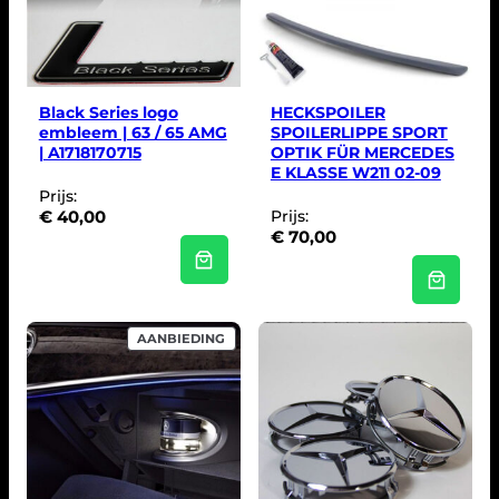
Black Series logo
HECKSPOILER
embleem | 63 / 65 AMG
SPOILERLIPPE SPORT
| A1718170715
OPTIK FÜR MERCEDES
E KLASSE W211 02-09
Prijs:
€
40,00
Prijs:
€
70,00
P
AANBIEDING
R
O
D
U
C
T
I
N
D
E