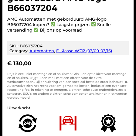
B66037204
AMG Automatten met geborduurd AMG-logo
B66037204 kopen?
Laagste prijzen
Snelle
verzending
Bij ons op voorraad
SKU:
B66037204
Category:
Automatten
, 
E-Klasse W212 (03/09-03/16)
€
130,00
Prijs is exclusief montage en of spuitwerk. Als u de optie kiest voor montage
en of spuiten. krijgt u een mail met een offerte voor de extra
werkzaamheden.. Bij annulering van een speciaal bestelde order behoudt HL
Automotive zich het recht voor om gemaakte kosten, inclusief een eventueel
restocking fee, in rekening te brengen. Elektronische auto-onderdelen, zoals
sensoren, ECU’s, en andere elektronische componenten, kunnen niet worden
geretourneerd
Uitverkocht