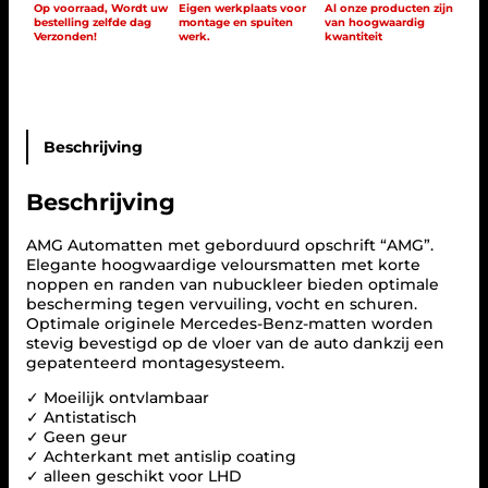
Op voorraad, Wordt uw
Eigen werkplaats voor
Al onze producten zijn
bestelling zelfde dag
montage en spuiten
van hoogwaardig
Verzonden!
werk.
kwantiteit
Beschrijving
Beschrijving
AMG Automatten met geborduurd opschrift “AMG”.
Elegante hoogwaardige veloursmatten met korte
noppen en randen van nubuckleer bieden optimale
bescherming tegen vervuiling, vocht en schuren.
Optimale originele Mercedes-Benz-matten worden
stevig bevestigd op de vloer van de auto dankzij een
gepatenteerd montagesysteem.
✓ Moeilijk ontvlambaar
✓ Antistatisch
✓ Geen geur
✓ Achterkant met antislip coating
✓ alleen geschikt voor LHD