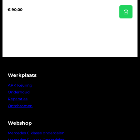
€
90,00
Werkplaats
APK Keuring
Onderhoud
Reparaties
Ontchromen
Webshop
Mercedes C klasse onderdelen
Mercedes E klasse Onderdelen