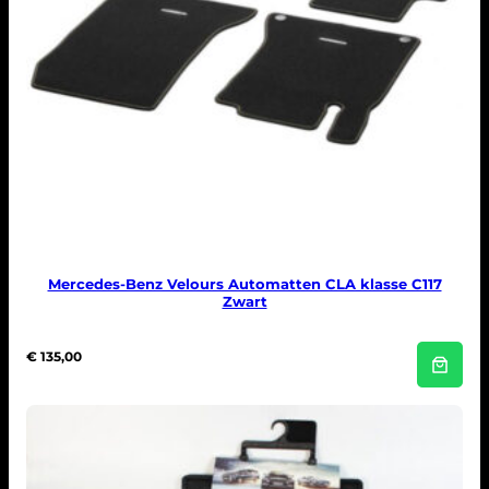
e
:
p
€
r
i
1
j
5
s
0
w
,
a
0
s
0
:
.
€
1
6
9
,
0
0
Mercedes-Benz Velours Automatten CLA klasse C117
.
Zwart
€
135,00