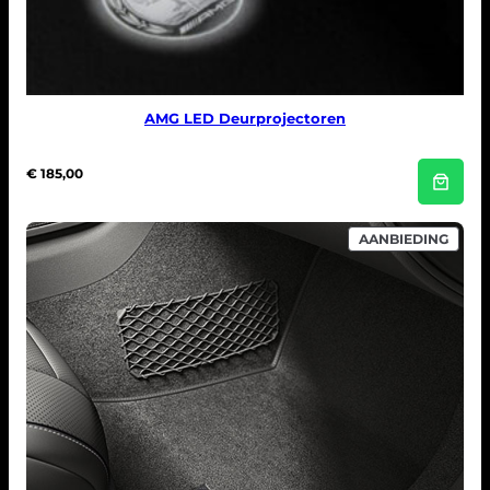
AMG LED Deurprojectoren
€
185,00
PROD
AANBIEDING
IN
DE
UITV