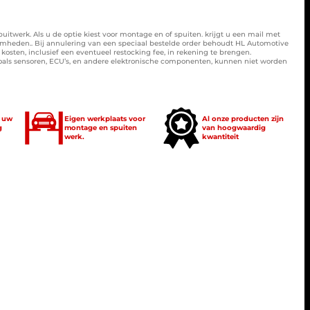
spuitwerk. Als u de optie kiest voor montage en of spuiten. krijgt u een mail met
amheden.. Bij annulering van een speciaal bestelde order behoudt HL Automotive
osten, inclusief een eventueel restocking fee, in rekening te brengen.
zoals sensoren, ECU’s, en andere elektronische componenten, kunnen niet worden
t uw
Eigen werkplaats voor
Al onze producten zijn
g
montage en spuiten
van hoogwaardig
werk.
kwantiteit