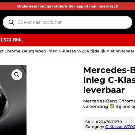
Onderdeel niet gevonden? Bel, app of mail ons direct!
P
r
o
d
u
c
CLS
GLB
ML
t
e
n
z Chrome Deurgrepen Inleg C-Klasse W204 tijdelijk niet leverbaar
z
o
e
k
Mercedes-
e
n
Inleg C-Klas
leverbaar
Mercedes-Benz Chrome
verzending
Bij ons o
SKU:
A2047601270
Category:
C-Klasse W204 