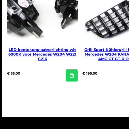
LED kentekenplaatverlichting wit
Grill Sport Kühlergrill
6000K voor Mercedes W204 W221
Mercedes W204 PAN
C216
AMG GT GT-R O
€
35,00
€
195,00