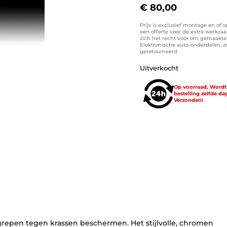
€
80,00
Prijs is exclusief montage en of 
een offerte voor de extra werkza
zich het recht voor om gemaakte k
Elektronische auto-onderdelen, 
geretourneerd
Uitverkocht
Op voorraad, Word
bestelling zelfde da
Verzonden!
repen tegen krassen beschermen. Het stijlvolle, chromen