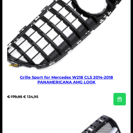
Grille Sport for Mercedes W218 CLS 2014-2018
PANAMERICANA AMG LOOK
O
H
€
179,95
€
134,95
o
u
r
i
s
d
p
i
r
g
o
e
n
p
k
r