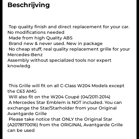
Beschrijving
e
d
e
s
Top quality finish and direct replacement for your car.
W
No modifications needed
2
Made from high Quality ABS
0
Brand new & never used. New in package
4
No cheap stuff, real quality replacement grille for your
S
Mercedes-Benz
2
Assembly without specialized tools nor expert
0
knowledg
4
B
l
a
This Grille will fit on all C-Class W204 Models except
c
the C63 AMG
k
Will also fit on the W204 Coupé (04/2011-2014)
C
A Mercedes Star Emblem is NOT included. You can
h
exchange the Star/Starholder from your Original
r
Avantgarde Grille
o
Please take notice that ONLY the Original Star
m
(A2078170016) from the ORIGINAL Avantgarde Grille
e
can be used
C