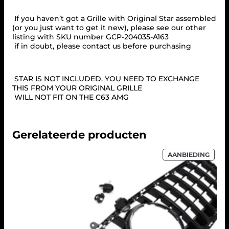
6
3
If you haven’t got a Grille with Original Star assembled
A
(or you just want to get it new), please see our other
M
listing with SKU number GCP-204035-A163
G
if in doubt, please contact us before purchasing
L
O
O
K
STAR IS NOT INCLUDED. YOU NEED TO EXCHANGE
a
THIS FROM YOUR ORIGINAL GRILLE
a
WILL NOT FIT ON THE C63 AMG
n
t
a
l
Gerelateerde producten
PROD
AANBIEDING
IN
DE
UITV