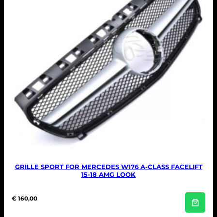
e
i
l
j
i
s
j
i
k
s
e
:
p
€
r
i
1
j
3
s
4
w
,
a
9
s
5
:
.
€
1
7
9
,
9
5
GRILLE SPORT FOR MERCEDES W176 A-CLASS FACELIFT
.
15-18 AMG LOOK
€
160,00