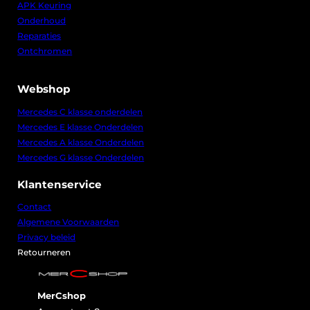
r
APK Keuring
i
7
Onderhoud
j
0
s
,
Reparaties
w
0
Ontchromen
a
0
s
.
:
€
Webshop
8
Mercedes C klasse onderdelen
0
Mercedes E klasse Onderdelen
,
0
Mercedes A klasse Onderdelen
0
Mercedes G klasse Onderdelen
.
Klantenservice
Contact
Algemene Voorwaarden
Privacy beleid
Retourneren
MerCshop