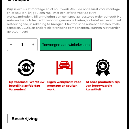
Prijs is exclusief montage en of spuitwerk. Als u de optie kiest voor montage
en of spuiten. krijgt u een mail met een offerte voor de extra
werkzaamheden.. Bij annulering van een speciaal bestelde order behoudt HL
Automotive zich het recht voor om gemaakte kosten, inclusief een eventueel
restocking fee, in rekening te brengen. Elektronische auto-onderdelen, zoals
sensoren, ECU’s, en andere elektronische componenten, kunnen niet worden
geretourneerd
G
Toevoegen aan winkelwagen
−
+
r
i
l
l
e
S
p
o
Op voorraad, Wordt uw
Eigen werkplaats voor
Al onze producten zijn
bestelling zelfde dag
montage en spuiten
van hoogwaardig
r
Verzonden!
werk.
kwantiteit
t
f
o
r
M
e
Beschrijving
r
c