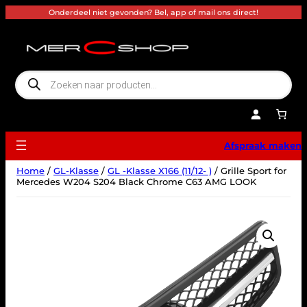
Ga
Onderdeel niet gevonden? Bel, app of mail ons direct!
naar
de
inhoud
P
r
o
d
u
c
t
e
Afspraak maken
n
z
o
Home
/
GL-Klasse
/
GL -Klasse X166 (11/12- )
/ Grille Sport for
e
k
Mercedes W204 S204 Black Chrome C63 AMG LOOK
e
n