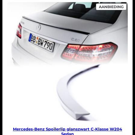
PROD
AANBIEDING
IN
DE
UITV
Mercedes-Benz Spoilerlip glanszwart C-Klasse W204
Sedan