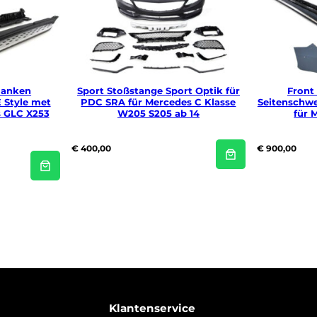
a
a
n
t
a
l
lanken
Sport Stoßstange Sport Optik für
Front
 Style met
PDC SRA für Mercedes C Klasse
Seitenschwe
s GLC X253
W205 S205 ab 14
für 
€
400,00
€
900,00
Klantenservice