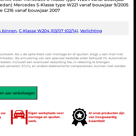
sedan) Mercedes S-Klasse type W221 vanaf bouwjaar 9/2005
e C216 vanaf bouwjaar 2007
s binnen
, 
C-Klasse W204 (03/07 t02/14)
, 
Verlichting
spuitwerk. Als u de optie kiest voor montage en of spuiten. krijgt u een mail met
amheden.. Bij annulering van een speciaal bestelde order behoudt HL Automotive
osten, inclusief een eventueel restocking fee, in rekening te brengen.
zoals sensoren, ECU’s, en andere elektronische componenten, kunnen niet worden
en aan winkelwagen
t uw
Eigen werkplaats voor
Al onze producten zijn
g
montage en spuiten
van hoogwaardig
werk.
kwantiteit