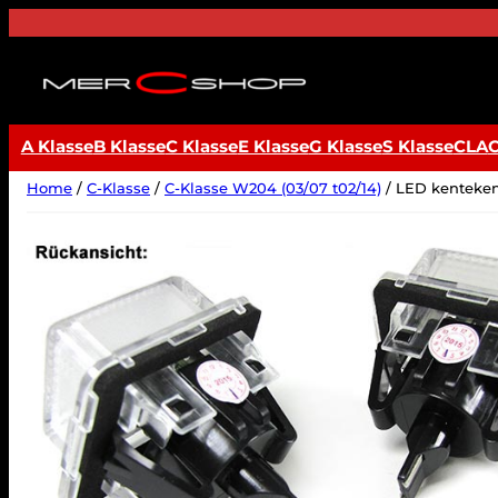
Ga
naar
de
inhoud
A Klasse
B Klasse
C Klasse
E Klasse
G Klasse
S Klasse
CLA
Home
/
C-Klasse
/
C-Klasse W204 (03/07 t02/14)
/ LED kenteken