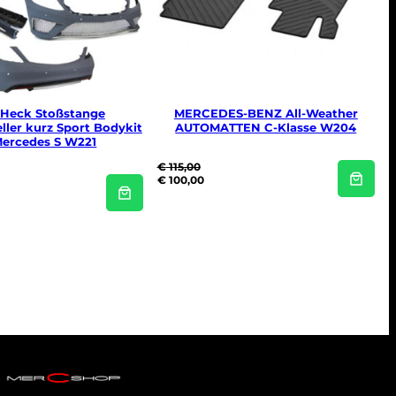
 Heck Stoßstange
MERCEDES-BENZ All-Weather
ller kurz Sport Bodykit
AUTOMATTEN C-Klasse W204
Mercedes S W221
€
115,00
O
H
€
100,00
o
u
r
i
s
d
p
i
r
g
o
e
n
p
k
r
e
i
l
j
i
s
j
i
k
s
e
:
p
€
r