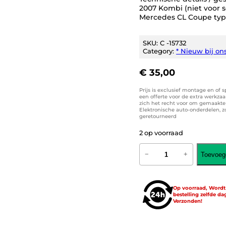
2007 Kombi (niet voor 
Mercedes CL Coupe typ
SKU:
C -15732
Category:
* Nieuw bij on
€
35,00
Prijs is exclusief montage en of 
een offerte voor de extra werkza
zich het recht voor om gemaakte k
Elektronische auto-onderdelen, 
geretourneerd
2 op voorraad
L
Toevoeg
−
+
E
D
k
e
Op voorraad, Word
n
bestelling zelfde da
t
Verzonden!
e
k