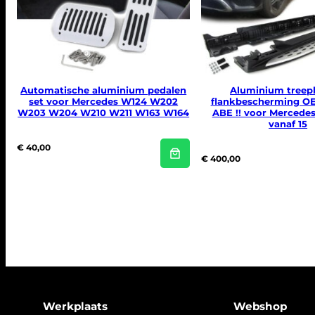
Automatische aluminium pedalen
Aluminium treep
set voor Mercedes W124 W202
flankbescherming OE
W203 W204 W210 W211 W163 W164
ABE !! voor Mercede
vanaf 15
€
40,00
€
400,00
Werkplaats
Webshop