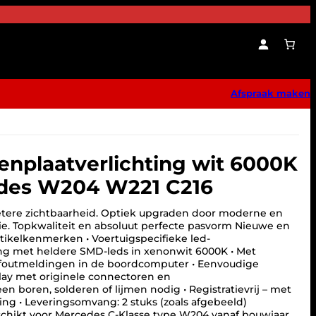
Afspraak maken
nplaatverlichting wit 6000K
des W204 W221 C216
etere zichtbaarheid. Optiek upgraden door moderne en
e. Topkwaliteit en absoluut perfecte pasvorm Nieuwe en
tikelkenmerken • Voertuigspecifieke led-
ng met heldere SMD-leds in xenonwit 6000K • Met
foutmeldingen in de boordcomputer • Eenvoudige
ay met originele connectoren en
n boren, solderen of lijmen nodig • Registratievrij – met
ng • Leveringsomvang: 2 stuks (zoals afgebeeld)
eschikt voor Mercedes C-Klasse type W204 vanaf bouwjaar