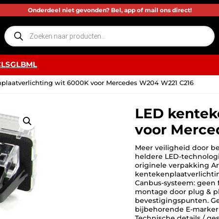
Onderdeel niet gevonden? Bel, app of mail ons direct!
P
r
o
d
u
c
CLS
GLB
ML
t
e
n
plaatverlichting wit 6000K voor Mercedes W204 W221 C216
z
o
e
k
LED kenteke
e
n
voor Merce
Meer veiligheid door b
heldere LED-technologi
originele verpakking Ar
kentekenplaatverlichti
Canbus-systeem: geen 
montage door plug & pl
bevestigingspunten. Gee
bijbehorende E-markeri
Technische details / g