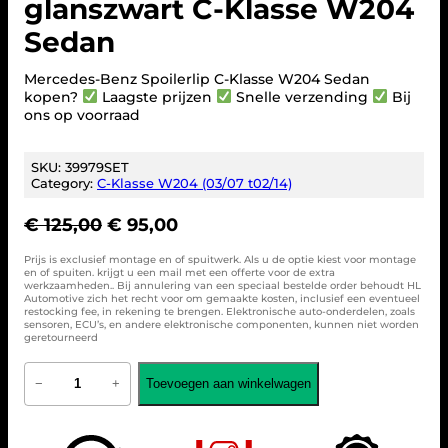
glanszwart C-Klasse W204
Sedan
Mercedes-Benz Spoilerlip C-Klasse W204 Sedan
kopen?
Laagste prijzen
Snelle verzending
Bij
ons op voorraad
SKU:
39979SET
Category:
C-Klasse W204 (03/07 t02/14)
O
H
€
125,00
€
95,00
o
u
Prijs is exclusief montage en of spuitwerk. Als u de optie kiest voor montage
r
i
en of spuiten. krijgt u een mail met een offerte voor de extra
werkzaamheden.. Bij annulering van een speciaal bestelde order behoudt HL
s
d
Automotive zich het recht voor om gemaakte kosten, inclusief een eventueel
p
i
restocking fee, in rekening te brengen. Elektronische auto-onderdelen, zoals
sensoren, ECU’s, en andere elektronische componenten, kunnen niet worden
r
g
geretourneerd
o
e
M
n
p
Toevoegen aan winkelwagen
−
+
e
k
r
r
e
i
c
e
l
j