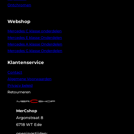
w
,
Ontchromen
a
0
s
0
:
.
€
Webshop
1
Mercedes C klasse onderdelen
1
Mercedes E klasse Onderdelen
5
,
Mercedes A klasse Onderdelen
0
Mercedes G klasse Onderdelen
0
.
Klantenservice
Contact
Algemene Voorwaarden
Privacy beleid
Retourneren
MerCshop
Argonstraat 8
6718 WT Ede
openingstijden: