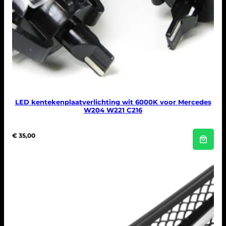
l
LED kentekenplaatverlichting wit 6000K voor Mercedes
W204 W221 C216
€
35,00