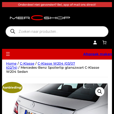
Ga
Onderdeel niet gevonden? Bel, app of mail ons direct!
naar
de
inhoud
P
r
o
d
u
c
t
e
Afspraak maken
n
z
o
Home
/
C-Klasse
/
C-Klasse W204 (03/07
e
k
t02/14)
/ Mercedes-Benz Spoilerlip glanszwart C-Klasse
e
W204 Sedan
n
Aanbieding!