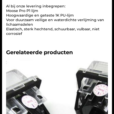
0
a
Al bij onze levering inbegrepen:
.
r
Moose Pro P1 lijm
t
Hoogwaardige en geteste 1K PU-lijm
C
Voor duurzaam veilige en waterdichte verlijming van
-
lichaamsdelen
K
Elastisch, sterk hechtend, schuurbaar, vulbaar, niet
l
corrosief
a
s
s
e
Gerelateerde producten
W
2
0
4
S
e
d
a
n
a
a
n
t
a