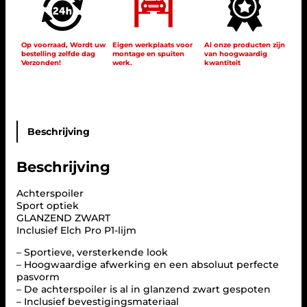
d
i
s
e
j
i
s
k
s
-
Op voorraad, Wordt uw
Eigen werkplaats voor
Al onze producten zijn
bestelling zelfde dag
montage en spuiten
van hoogwaardig
e
:
B
Verzonden!
werk.
kwantiteit
e
p
€
n
r
z
i
9
S
j
5
p
o
Beschrijving
s
,
i
w
0
l
a
0
Beschrijving
e
s
.
r
:
l
Achterspoiler
i
Sport optiek
€
p
GLANZEND ZWART
g
Inclusief Elch Pro P1-lijm
1
l
2
– Sportieve, versterkende look
a
– Hoogwaardige afwerking en een absoluut perfecte
n
5
pasvorm
s
,
– De achterspoiler is al in glanzend zwart gespoten
z
0
– Inclusief bevestigingsmateriaal
w