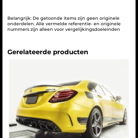
t
l
a
a
Belangrijk: De getoonde items zijn geen originele
t
onderdelen. Alle vermelde referentie- en originele
s
nummers zijn alleen voor vergelijkingsdoeleinden
t
u
k
k
Gerelateerde producten
e
n
(
Z
W
A
R
T
)
i
n
C
6
3
A