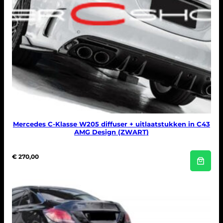
Mercedes C-Klasse W205 diffuser + uitlaatstukken in C43
AMG Design (ZWART)
€
270,00