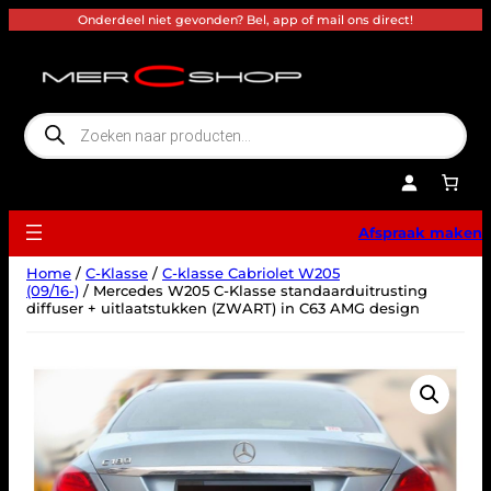
Ga
Onderdeel niet gevonden? Bel, app of mail ons direct!
naar
de
inhoud
P
r
o
d
u
c
t
e
Afspraak maken
n
z
o
Home
/
C-Klasse
/
C-klasse Cabriolet W205
e
k
(09/16-)
/ Mercedes W205 C-Klasse standaarduitrusting
e
diffuser + uitlaatstukken (ZWART) in C63 AMG design
n