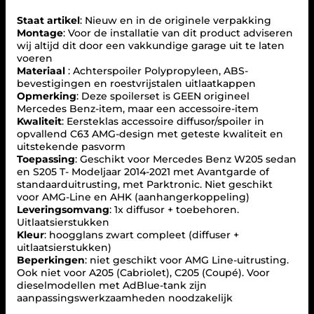
a
a
Staat artikel
: Nieuw en in de originele verpakking
r
Montage
: Voor de installatie van dit product adviseren
d
wij altijd dit door een vakkundige garage uit te laten
u
voeren
i
Materiaal
: Achterspoiler Polypropyleen, ABS-
t
bevestigingen en roestvrijstalen uitlaatkappen
r
Opmerking
: Deze spoilerset is GEEN origineel
u
Mercedes Benz-item, maar een accessoire-item
s
Kwaliteit
: Eersteklas accessoire diffusor/spoiler in
t
opvallend C63 AMG-design met geteste kwaliteit en
i
uitstekende pasvorm
n
Toepassing
: Geschikt voor Mercedes Benz W205 sedan
g
en S205 T- Modeljaar 2014-2021 met Avantgarde of
d
standaarduitrusting, met Parktronic. Niet geschikt
i
voor AMG-Line en AHK (aanhangerkoppeling)
f
Leveringsomvang
: 1x diffusor + toebehoren.
f
Uitlaatsierstukken
u
Kleur
: hoogglans zwart compleet (diffuser +
s
uitlaatsierstukken)
e
Beperkingen
: niet geschikt voor AMG Line-uitrusting.
r
Ook niet voor A205 (Cabriolet), C205 (Coupé). Voor
+
dieselmodellen met AdBlue-tank zijn
u
aanpassingswerkzaamheden noodzakelijk
i