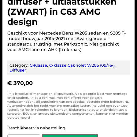
diffuser + uitlaatstukken
(ZWART) in C63 AMG
design
Geschikt voor Mercedes Benz W205 sedan en S205 T-
model bouwjaar 2014-2021 met Avantgarde of
standaarduitrusting, met Parktronic. Niet geschikt
voor AMG-Line en AHK (trekhaak)
Category:
C-Klasse
, 
C-klasse Cabriolet W205 (09/16-)
, 
Diffuser
€
370,00
Prijs is exclusief montage en of spuitwerk. Als u de optie kiest voor montage
en of spuiten. krijgt u een mail met een offerte voor de extra
werkzaamheden.. Bij annulering van een speciaal bestelde order behoudt HL
Automotive zich het recht voor om gemaakte kosten, inclusief een eventueel
restocking fee, in rekening te brengen. Elektronische auto-onderdelen, zoals
sensoren, ECU’s, en andere elektronische componenten, kunnen niet worden
geretourneerd
Beschikbaar via nabestelling
M