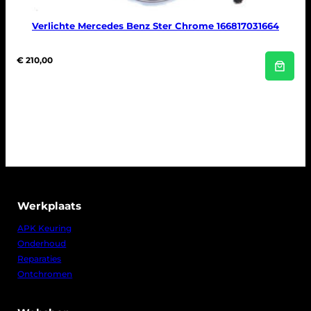
Verlichte Mercedes Benz Ster Chrome 166817031664
€
210,00
Werkplaats
APK Keuring
Onderhoud
Reparaties
Ontchromen