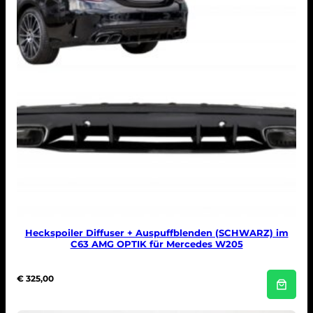
Heckspoiler Diffuser + Auspuffblenden (SCHWARZ) im
C63 AMG OPTIK für Mercedes W205
€
325,00