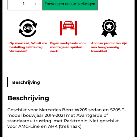
Toevoegen aan winkelwagen
−
+
e
r
c
e
d
e
s
W
Op voorraad, Wordt uw
Eigen werkplaats voor
Al onze producten zijn
bestelling zelfde dag
montage en spuiten
van hoogwaardig
2
Verzonden!
werk.
kwantiteit
0
5
C
-
K
l
Beschrijving
a
s
Beschrijving
s
e
s
Geschikt voor Mercedes Benz W205 sedan en S205 T-
t
model bouwjaar 2014-2021 met Avantgarde of
a
standaarduitrusting, met Parktronic. Niet geschikt
n
voor AMG-Line en AHK (trekhaak)
d