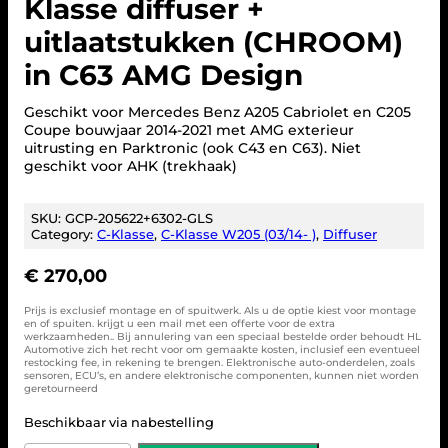
Klasse diffuser +
uitlaatstukken (CHROOM)
in C63 AMG Design
Geschikt voor Mercedes Benz A205 Cabriolet en C205
Coupe bouwjaar 2014-2021 met AMG exterieur
uitrusting en Parktronic (ook C43 en C63). Niet
geschikt voor AHK (trekhaak)
SKU:
GCP-205622+6302-GLS
Category:
C-Klasse
, 
C-Klasse W205 (03/14- )
, 
Diffuser
€
270,00
Prijs is exclusief montage en of spuitwerk. Als u de optie kiest voor montage
en of spuiten. krijgt u een mail met een offerte voor de extra
werkzaamheden.. Bij annulering van een speciaal bestelde order behoudt HL
Automotive zich het recht voor om gemaakte kosten, inclusief een eventueel
restocking fee, in rekening te brengen. Elektronische auto-onderdelen, zoals
sensoren, ECU’s, en andere elektronische componenten, kunnen niet worden
geretourneerd
Beschikbaar via nabestelling