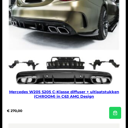
Mercedes W205 S205 C-Klasse diffuser + uitlaatstukken
(CHROOM) in C63 AMG Design
€
270,00