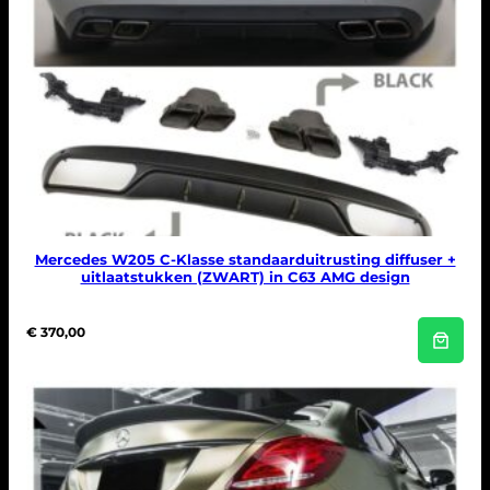
Mercedes W205 C-Klasse standaarduitrusting diffuser +
uitlaatstukken (ZWART) in C63 AMG design
€
370,00