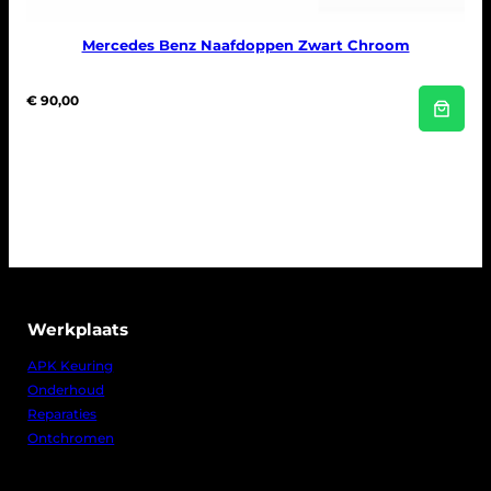
Mercedes Benz Naafdoppen Zwart Chroom
€
90,00
Werkplaats
APK Keuring
Onderhoud
Reparaties
Ontchromen