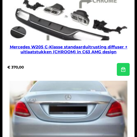
Mercedes W205 C-Klasse standaarduitrusting diffuser +
uitlaatstukken (CHROOM) in C63 AMG design
€
370,00