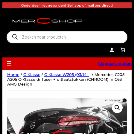
Ga
Onderdeel niet gevonden? Bel, app of mail ons direct!
naar
de
inhoud
P
r
o
d
u
c
t
e
Afspraak maken
n
z
o
Home
/
C-Klasse
/
C-Klasse W205 (03/14- )
/ Mercedes C205
e
k
A205 C-Klasse diffuser + uitlaatstukken (CHROOM) in C63
e
AMG Design
n