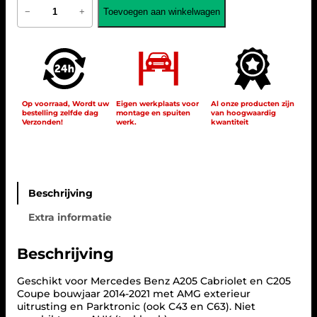
M
Toevoegen aan winkelwagen
−
+
e
r
c
e
d
e
s
C
Op voorraad, Wordt uw
Eigen werkplaats voor
Al onze producten zijn
bestelling zelfde dag
montage en spuiten
van hoogwaardig
2
Verzonden!
werk.
kwantiteit
0
5
A
2
0
5
Beschrijving
C
Extra informatie
-
K
l
Beschrijving
a
s
Geschikt voor Mercedes Benz A205 Cabriolet en C205
s
Coupe bouwjaar 2014-2021 met AMG exterieur
e
uitrusting en Parktronic (ook C43 en C63). Niet
d