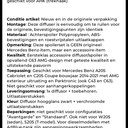
geschikt voor AHK (trekhaak)
i
f
f
u
Conditie artikel
: Nieuw en in de originele verpakking
s
Montage
: Deze diffuser is eenvoudig om te ruilen voor
e
de originele, bevestigingspunten zijn identiek
r
Materiaal
: Achterspoiler Polypropyleen, ABS-
+
bevestigingen en roestvrijstalen uitlaatkappen
u
Opmerking
: Deze spoilerset is GEEN origineel
i
Mercedes Benz-item, maar een accessoire-item
t
Kwaliteit
: Eersteklas accessoire diffusor/spoiler in
l
opvallend C63 AMG-design met geteste kwaliteit en
a
uitstekende pasvorm
a
Toepassing
: Geschikt voor Mercedes Benz A205
t
Cabriolet en C205 Coupe bouwjaar 2014-2021 met AMG
s
exterieur uitrusting en Parktronic (ook C43 en C63).
t
Niet geschikt voor aanhangerkoppelingen
u
Leveringsomvang
: 1x diffusor + toebehoren.
k
Uitlaatsierstukken
k
Kleur
: Diffusor hoogglans zwart + verchroomde
e
uitlaatsierstukken
n
Beperkingen
: niet geschikt voor configuraties
(
“Avantgarde” en “Standaard”. Ook niet voor W205
C
(sedan), S205 (T-model). Voor dieselmodellen met
H
AdBlue-tank zijn aanpassingswerkzaamheden