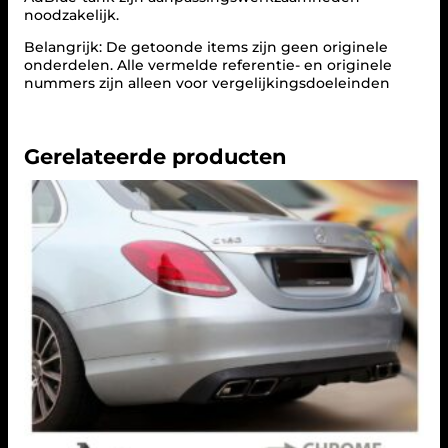
R
noodzakelijk.
O
O
Belangrijk: De getoonde items zijn geen originele
M
onderdelen. Alle vermelde referentie- en originele
)
nummers zijn alleen voor vergelijkingsdoeleinden
i
n
C
6
Gerelateerde producten
3
A
M
G
D
e
s
i
g
n
a
a
n
t
a
l