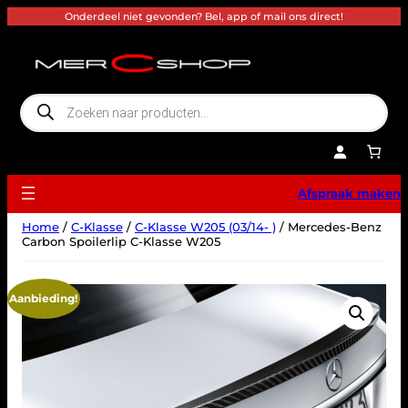
Ga
Onderdeel niet gevonden? Bel, app of mail ons direct!
naar
de
inhoud
P
r
o
d
u
c
t
e
Afspraak maken
n
z
o
Home
/
C-Klasse
/
C-Klasse W205 (03/14- )
/ Mercedes-Benz
e
k
Carbon Spoilerlip C-Klasse W205
e
n
Aanbieding!