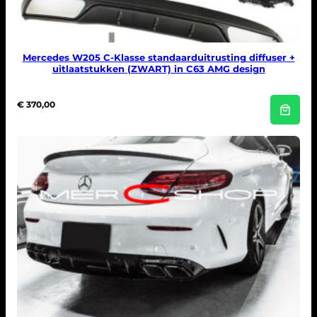
Mercedes W205 C-Klasse standaarduitrusting diffuser +
uitlaatstukken (ZWART) in C63 AMG design
€
370,00