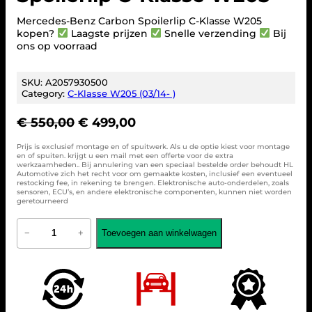
Mercedes-Benz Carbon Spoilerlip C-Klasse W205
kopen?
Laagste prijzen
Snelle verzending
Bij
ons op voorraad
SKU:
A2057930500
Category:
C-Klasse W205 (03/14- )
O
H
€
550,00
€
499,00
o
u
Prijs is exclusief montage en of spuitwerk. Als u de optie kiest voor montage
r
i
en of spuiten. krijgt u een mail met een offerte voor de extra
werkzaamheden.. Bij annulering van een speciaal bestelde order behoudt HL
s
d
Automotive zich het recht voor om gemaakte kosten, inclusief een eventueel
p
i
restocking fee, in rekening te brengen. Elektronische auto-onderdelen, zoals
sensoren, ECU’s, en andere elektronische componenten, kunnen niet worden
r
g
geretourneerd
o
e
M
n
p
Toevoegen aan winkelwagen
−
+
e
k
r
r
e
i
c
e
l
j
d
i
s
e
j
i
s