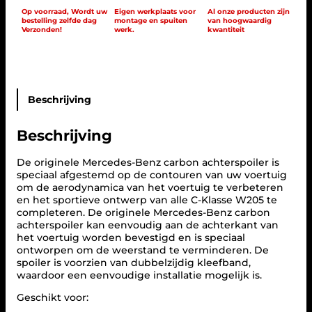
k
s
-
Op voorraad, Wordt uw
Eigen werkplaats voor
Al onze producten zijn
bestelling zelfde dag
montage en spuiten
van hoogwaardig
e
:
B
Verzonden!
werk.
kwantiteit
e
p
€
n
r
z
i
4
C
j
9
a
r
Beschrijving
s
9
b
w
,
o
a
0
Beschrijving
n
s
0
S
:
.
p
De originele Mercedes-Benz carbon achterspoiler is
o
speciaal afgestemd op de contouren van uw voertuig
€
i
om de aerodynamica van het voertuig te verbeteren
l
en het sportieve ontwerp van alle C-Klasse W205 te
5
e
completeren. De originele Mercedes-Benz carbon
5
r
achterspoiler kan eenvoudig aan de achterkant van
l
0
het voertuig worden bevestigd en is speciaal
i
ontworpen om de weerstand te verminderen. De
,
p
spoiler is voorzien van dubbelzijdig kleefband,
0
C
waardoor een eenvoudige installatie mogelijk is.
0
-
Geschikt voor:
.
K