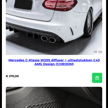
Mercedes C-Klasse W205 diffuser + uitlaatstukken C43
AMG Design (CHROOM)
€
270,00