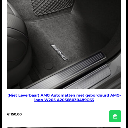
(Niet Leverbaar) AMG Automatten met geborduurd AMG-
logo W205 A20568030489G63
€
150,00