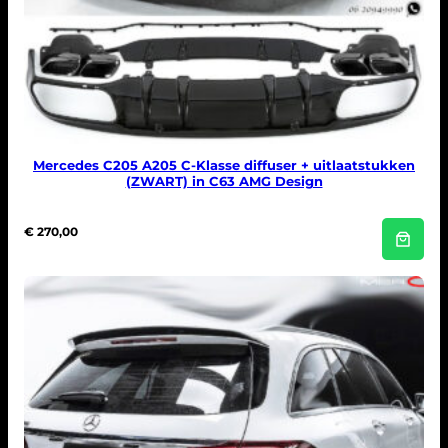
Mercedes C205 A205 C-Klasse diffuser + uitlaatstukken
(ZWART) in C63 AMG Design
€
270,00