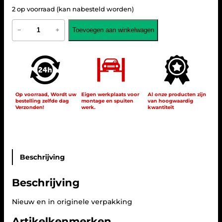
2 op voorraad (kan nabesteld worden)
L
Toevoegen aan winkelwagen
−
+
E
D
i
n
t
e
r
i
Op voorraad, Wordt uw
Eigen werkplaats voor
Al onze producten zijn
bestelling zelfde dag
montage en spuiten
van hoogwaardig
e
Verzonden!
werk.
kwantiteit
u
r
v
e
r
l
Beschrijving
i
c
Beschrijving
h
t
i
Nieuw en in originele verpakking
n
Artikelkenmerken
g