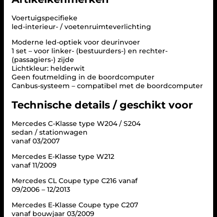
v
o
Voertuigspecifieke
e
led-interieur- / voetenruimteverlichting
t
e
Moderne led-optiek voor deurinvoer
n
1 set – voor linker- (bestuurders-) en rechter-
r
(passagiers-) zijde
u
Lichtkleur: helderwit
i
Geen foutmelding in de boordcomputer
m
Canbus-systeem – compatibel met de boordcomputer
t
e
Technische details / geschikt voor
v
e
Mercedes C-Klasse type W204 / S204
r
sedan / stationwagen
l
vanaf 03/2007
i
c
Mercedes E-Klasse type W212
h
vanaf 11/2009
t
i
Mercedes CL Coupe type C216 vanaf
n
09/2006 – 12/2013
g
Mercedes E-Klasse Coupe type C207
v
vanaf bouwjaar 03/2009
o