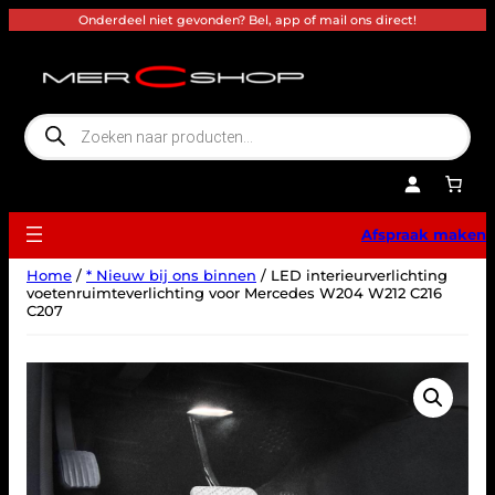
Ga
Onderdeel niet gevonden? Bel, app of mail ons direct!
naar
de
inhoud
P
r
o
d
u
c
t
e
Afspraak maken
n
z
o
Home
/
* Nieuw bij ons binnen
/ LED interieurverlichting
e
k
voetenruimteverlichting voor Mercedes W204 W212 C216
e
C207
n