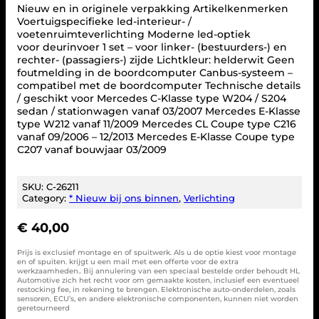
Nieuw en in originele verpakking Artikelkenmerken
Voertuigspecifieke led-interieur- /
voetenruimteverlichting Moderne led-optiek
voor deurinvoer 1 set – voor linker- (bestuurders-) en
rechter- (passagiers-) zijde Lichtkleur: helderwit Geen
foutmelding in de boordcomputer Canbus-systeem –
compatibel met de boordcomputer Technische details
/ geschikt voor Mercedes C-Klasse type W204 / S204
sedan / stationwagen vanaf 03/2007 Mercedes E-Klasse
type W212 vanaf 11/2009 Mercedes CL Coupe type C216
vanaf 09/2006 – 12/2013 Mercedes E-Klasse Coupe type
C207 vanaf bouwjaar 03/2009
SKU:
C-26211
Category:
* Nieuw bij ons binnen
, 
Verlichting
€
40,00
Prijs is exclusief montage en of spuitwerk. Als u de optie kiest voor montage
en of spuiten. krijgt u een mail met een offerte voor de extra
werkzaamheden.. Bij annulering van een speciaal bestelde order behoudt HL
Automotive zich het recht voor om gemaakte kosten, inclusief een eventueel
restocking fee, in rekening te brengen. Elektronische auto-onderdelen, zoals
sensoren, ECU’s, en andere elektronische componenten, kunnen niet worden
geretourneerd