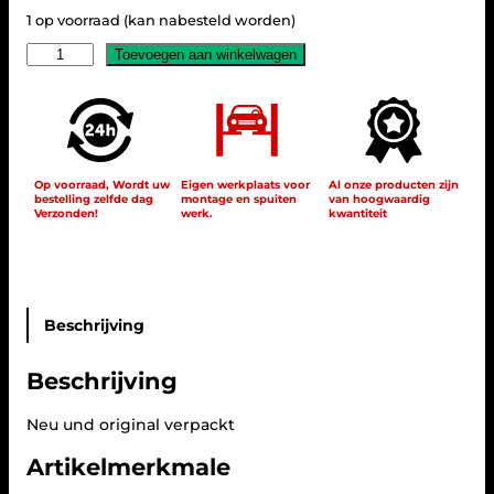
1 op voorraad (kan nabesteld worden)
D
Toevoegen aan winkelwagen
y
n
a
m
i
c
Op voorraad, Wordt uw
Eigen werkplaats voor
Al onze producten zijn
L
bestelling zelfde dag
montage en spuiten
van hoogwaardig
E
Verzonden!
werk.
kwantiteit
D
L
i
g
h
Beschrijving
t
b
a
Beschrijving
r
R
Neu und original verpackt
ü
c
Artikelmerkmale
k
l