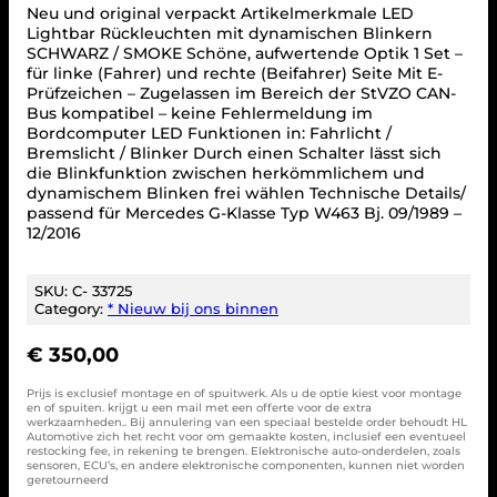
Neu und original verpackt Artikelmerkmale LED
Lightbar Rückleuchten mit dynamischen Blinkern
SCHWARZ / SMOKE Schöne, aufwertende Optik 1 Set –
für linke (Fahrer) und rechte (Beifahrer) Seite Mit E-
Prüfzeichen – Zugelassen im Bereich der StVZO CAN-
Bus kompatibel – keine Fehlermeldung im
Bordcomputer LED Funktionen in: Fahrlicht /
Bremslicht / Blinker Durch einen Schalter lässt sich
die Blinkfunktion zwischen herkömmlichem und
dynamischem Blinken frei wählen Technische Details/
passend für Mercedes G-Klasse Typ W463 Bj. 09/1989 –
12/2016
SKU:
C- 33725
Category:
* Nieuw bij ons binnen
€
350,00
Prijs is exclusief montage en of spuitwerk. Als u de optie kiest voor montage
en of spuiten. krijgt u een mail met een offerte voor de extra
werkzaamheden.. Bij annulering van een speciaal bestelde order behoudt HL
Automotive zich het recht voor om gemaakte kosten, inclusief een eventueel
restocking fee, in rekening te brengen. Elektronische auto-onderdelen, zoals
sensoren, ECU’s, en andere elektronische componenten, kunnen niet worden
geretourneerd