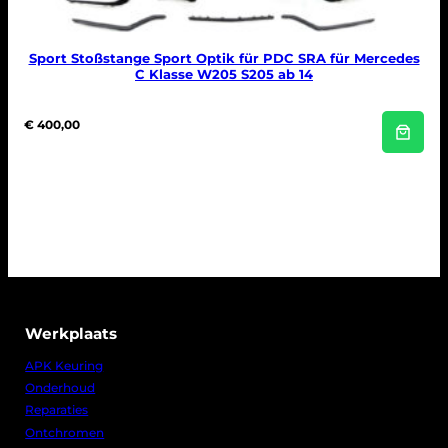
Sport Stoßstange Sport Optik für PDC SRA für Mercedes
C Klasse W205 S205 ab 14
€
400,00
Werkplaats
APK Keuring
Onderhoud
Reparaties
Ontchromen