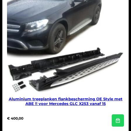
Aluminium treeplanken flankbescherming OE Style met
ABE !! voor Mercedes GLC X253 vanaf 15
€
400,00