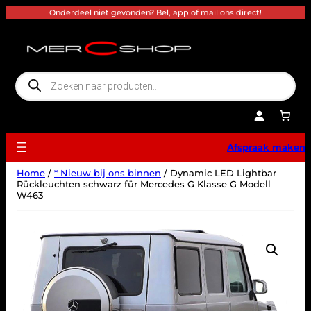
Ga
Onderdeel niet gevonden? Bel, app of mail ons direct!
naar
de
inhoud
P
r
o
d
u
c
t
e
Afspraak maken
n
z
o
Home
/
* Nieuw bij ons binnen
/ Dynamic LED Lightbar
e
k
Rückleuchten schwarz für Mercedes G Klasse G Modell
e
W463
n