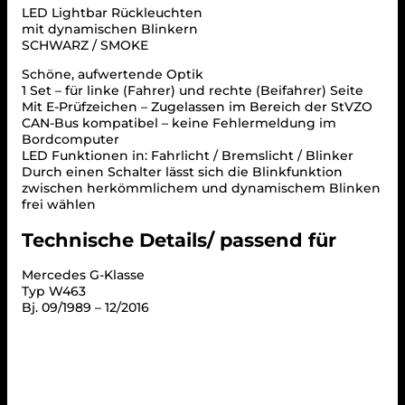
e
LED Lightbar Rückleuchten
u
mit dynamischen Blinkern
c
SCHWARZ / SMOKE
h
Schöne, aufwertende Optik
t
1 Set – für linke (Fahrer) und rechte (Beifahrer) Seite
e
Mit E-Prüfzeichen – Zugelassen im Bereich der StVZO
n
CAN-Bus kompatibel – keine Fehlermeldung im
s
Bordcomputer
c
LED Funktionen in: Fahrlicht / Bremslicht / Blinker
h
Durch einen Schalter lässt sich die Blinkfunktion
w
zwischen herkömmlichem und dynamischem Blinken
a
frei wählen
r
z
Technische Details/ passend für
f
ü
r
Mercedes G-Klasse
M
Typ W463
e
Bj. 09/1989 – 12/2016
r
c
e
d
e
s