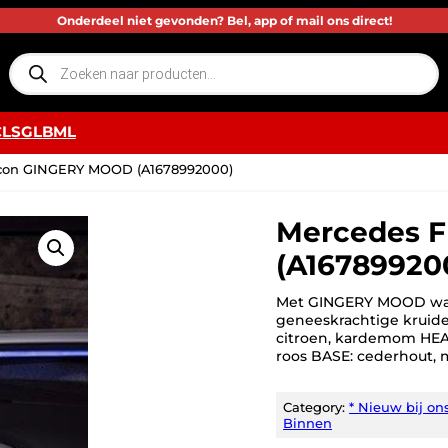
Onderdeel niet gevonden? Bel, app of mail ons direct!
P
r
o
d
u
c
CLS
GLB
ML
t
e
n
acon GINGERY MOOD (A1678992000)
z
o
e
k
Mercedes 
e
n
(A16789920
Met GINGERY MOOD waan
geneeskrachtige kruiden
citroen, kardemom HEAR
roos BASE: cederhout, 
Category:
* Nieuw bij on
Binnen