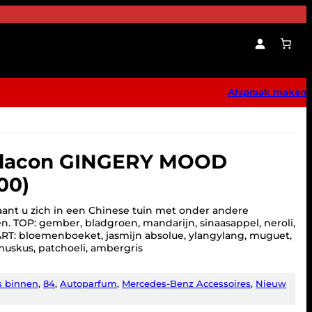
Afspraak maken
Flacon GINGERY MOOD
00)
t u zich in een Chinese tuin met onder andere
. TOP: gember, bladgroen, mandarijn, sinaasappel, neroli,
T: bloemenboeket, jasmijn absolue, ylangylang, muguet,
muskus, patchoeli, ambergris
s binnen
, 
84
, 
Autoparfum
, 
Mercedes-Benz Accessoires
, 
Nieuw