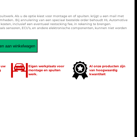
spuitwerk. Als u de optie kiest voor montage en of spuiten. krijgt u een mail met
amheden.. Bij annulering van een speciaal bestelde order behoudt HL Automotive
osten, inclusief een eventueel restocking fee, in rekening te brengen.
zoals sensoren, ECU’s, en andere elektronische componenten, kunnen niet worden
en aan winkelwagen
t uw
Eigen werkplaats voor
Al onze producten zijn
g
montage en spuiten
van hoogwaardig
werk.
kwantiteit