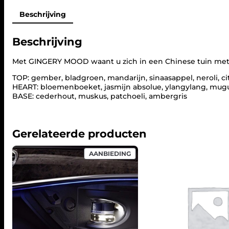
Beschrijving
Beschrijving
Met GINGERY MOOD waant u zich in een Chinese tuin met
TOP: gember, bladgroen, mandarijn, sinaasappel, neroli, 
HEART: bloemenboeket, jasmijn absolue, ylangylang, mugu
BASE: cederhout, muskus, patchoeli, ambergris
Gerelateerde producten
PRODUCT
AANBIEDING
IN
DE
UITVERKOOP