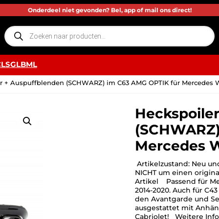
Onderdeel niet gevonden? Bel, app of mail ons direct!
P
r
o
d
u
c
CLS
GLB
ML
t
e
n
ser + Auspuffblenden (SCHWARZ) im C63 AMG OPTIK für Mercedes
z
o
e
k
Heckspoiler
e
n
(SCHWARZ) 
Mercedes 
Artikelzustand: Neu und
NICHT um einen origina
Artikel Passend für M
2014-2020. Auch für C43
den Avantgarde und Ser
ausgestattet mit Anhä
Cabriolet! Weitere Inf