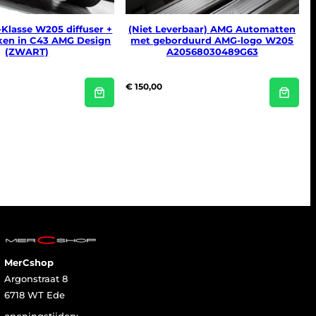
Klasse W205 diffuser +
(Niet Leverbaar) AMG Automatten
kken in C43 AMG Design
met geborduurd AMG-logo W205
(ZWART)
A20568030489G63
€
150,00
MerCshop
Argonstraat 8
6718 WT Ede