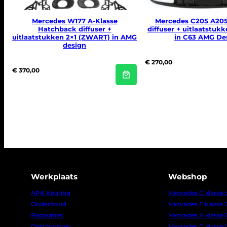
Mercedes W177 A-Klasse
Mercedes C205 A205
Hatchback diffuser +
diffuser + uitlaatstu
uitlaatstukken 2×1 (ZWART) in AMG
in C63 AMG De
design
€
270,00
€
370,00
Werkplaats
Webshop
APK Keuring
Mercedes C klasse
Onderhoud
Mercedes E klasse
Reparaties
Mercedes A klasse
Ontchromen
Mercedes G klasse