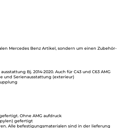
e
r
D
i
f
f
u
s
e
nalen Mercedes Benz Artikel, sondern um einen Zubehör-
r
+
A
u
s
usstattung Bj. 2014-2020. Auch für C43 und C63 AMG
p
de und Serienausstattung (exterieur)
u
kupplung
f
f
b
l
e
n
gefertigt. Ohne AMG aufdruck
d
opylen
) gefertigt
e
. Alle befestigungsmaterialen sind in der lieferung
n