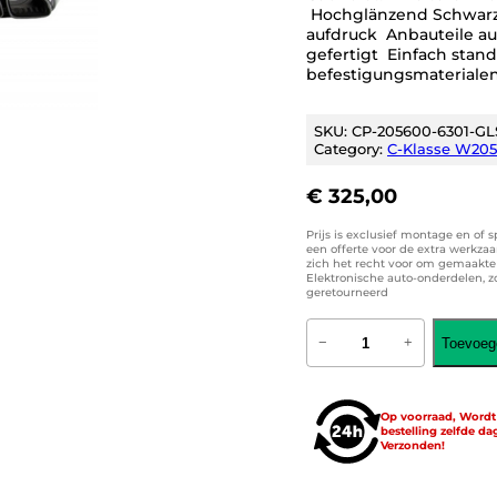
Hochglänzend Schwarze
aufdruck Anbauteile aus
gefertigt Einfach stan
befestigungsmaterialen
SKU:
CP-205600-6301-GL
Category:
C-Klasse W205 
€
325,00
Prijs is exclusief montage en of 
een offerte voor de extra werkza
zich het recht voor om gemaakte k
Elektronische auto-onderdelen, 
geretourneerd
H
Toevoeg
−
+
e
c
k
s
Op voorraad, Word
p
bestelling zelfde da
o
Verzonden!
i
l