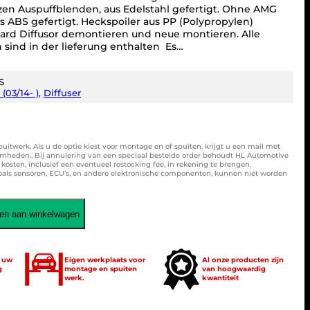
n Auspuffblenden, aus Edelstahl gefertigt. Ohne AMG
 ABS gefertigt. Heckspoiler aus PP (Polypropylen)
dard Diffusor demontieren und neue montieren. Alle
 sind in der lieferung enthalten Es…
S
(03/14- )
, 
Diffuser
spuitwerk. Als u de optie kiest voor montage en of spuiten. krijgt u een mail met
amheden.. Bij annulering van een speciaal bestelde order behoudt HL Automotive
osten, inclusief een eventueel restocking fee, in rekening te brengen.
zoals sensoren, ECU’s, en andere elektronische componenten, kunnen niet worden
en aan winkelwagen
t uw
Eigen werkplaats voor
Al onze producten zijn
g
montage en spuiten
van hoogwaardig
werk.
kwantiteit