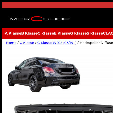
Ga
naar
de
inhoud
A Klasse
B Klasse
C Klasse
E Klasse
G Klasse
S Klasse
CLA
Home
/
C-Klasse
/
C-Klasse W205 (03/14- )
/ Heckspoiler Diffu