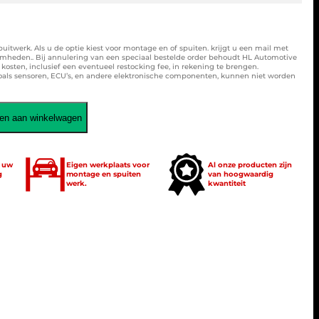
spuitwerk. Als u de optie kiest voor montage en of spuiten. krijgt u een mail met
amheden.. Bij annulering van een speciaal bestelde order behoudt HL Automotive
osten, inclusief een eventueel restocking fee, in rekening te brengen.
zoals sensoren, ECU’s, en andere elektronische componenten, kunnen niet worden
en aan winkelwagen
t uw
Eigen werkplaats voor
Al onze producten zijn
g
montage en spuiten
van hoogwaardig
werk.
kwantiteit