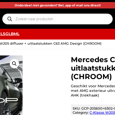
Onderdeel niet gevonden? Bel, app of mail ons direct!
P
r
o
d
u
c
CLS
GLB
ML
t
e
n
 W205 diffuser + uitlaatstukken C63 AMG Design (CHROOM)
z
o
e
k
Mercedes C
e
n
uitlaatstu
(CHROOM)
Geschikt voor Mercede
met AMG exterieur uitru
AHK (trekhaak)
SKU:
GCP-205600+6302-
Category:
C-Klasse W205 