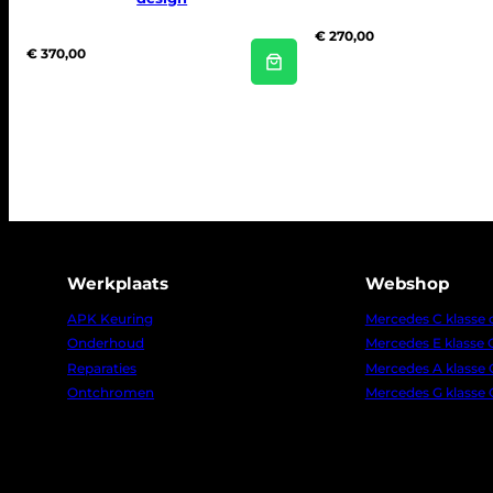
€
270,00
€
370,00
Werkplaats
Webshop
APK Keuring
Mercedes C klasse
Onderhoud
Mercedes E klasse
Reparaties
Mercedes A klasse
Ontchromen
Mercedes G klasse