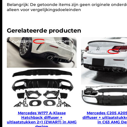
Belangrijk: De getoonde items zijn geen originele onderde
alleen voor vergelijkingsdoeleinden
Gerelateerde producten
Mercedes W177 A-Klasse
Mercedes C205 A205
Hatchback diffuser +
diffuser + uitlaatstu
uitlaatstukken 2×1 (ZWART) in AMG
in C63 AMG De
design