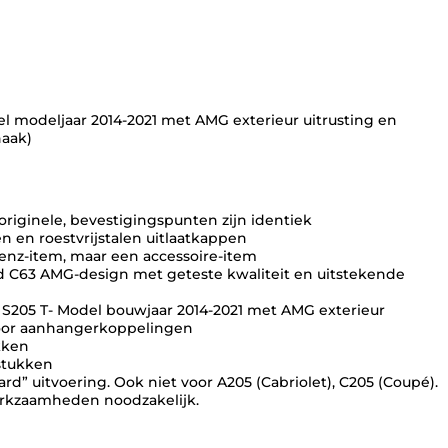
2
0
5
d
i
f
f
 modeljaar 2014-2021 met AMG exterieur uitrusting en
u
haak)
s
e
r
+
 originele, bevestigingspunten zijn identiek
u
n en roestvrijstalen uitlaatkappen
i
Benz-item, maar een accessoire-item
t
lend C63 AMG-design met geteste kwaliteit en uitstekende
l
a
S205 T- Model bouwjaar 2014-2021 met AMG exterieur
a
 voor aanhangerkoppelingen
t
ukken
s
rstukken
t
rd” uitvoering. Ook niet voor A205 (Cabriolet), C205 (Coupé).
u
erkzaamheden noodzakelijk.
k
k
e