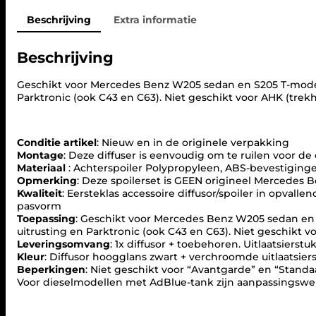
Beschrijving
Extra informatie
Beschrijving
Geschikt voor Mercedes Benz W205 sedan en S205 T-model
Parktronic (ook C43 en C63). Niet geschikt voor AHK (trek
Conditie artikel
: Nieuw en in de originele verpakking
Montage
: Deze diffuser is eenvoudig om te ruilen voor de
Materiaal
: Achterspoiler Polypropyleen, ABS-bevestiginge
Opmerking
: Deze spoilerset is GEEN origineel Mercedes 
Kwaliteit
: Eersteklas accessoire diffusor/spoiler in opval
pasvorm
Toepassing
: Geschikt voor Mercedes Benz W205 sedan en 
uitrusting en Parktronic (ook C43 en C63). Niet geschikt
Leveringsomvang
: 1x diffusor + toebehoren. Uitlaatsierst
Kleur
: Diffusor hoogglans zwart + verchroomde uitlaatsie
Beperkingen
: Niet geschikt voor “Avantgarde” en “Standaa
Voor dieselmodellen met AdBlue-tank zijn aanpassingsw