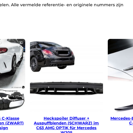
n
len. Alle vermelde referentie- en originele nummers zijn
C
6
3
A
M
G
D
e
s
i
g
n
(
C
H
R
O
O
M
)
a
 C-Klasse
Heckspoiler Diffuser +
Mercedes-B
a
kken (ZWART)
Auspuffblenden (SCHWARZ) im
C
n
sign
C63 AMG OPTIK für Mercedes
t
W205