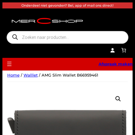
Ga
Onderdeel niet gevonden? Bel, app of mail ons direct!
naar
de
inhoud
P
r
o
d
u
c
t
e
Afspraak maken
n
z
o
Home
/
Walllet
/ AMG Slim Wallet B66959461
e
k
e
n