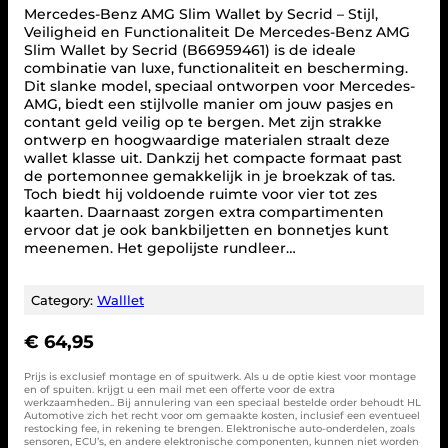
Mercedes-Benz AMG Slim Wallet by Secrid – Stijl,
Veiligheid en Functionaliteit De Mercedes-Benz AMG
Slim Wallet by Secrid (B66959461) is de ideale
combinatie van luxe, functionaliteit en bescherming.
Dit slanke model, speciaal ontworpen voor Mercedes-
AMG, biedt een stijlvolle manier om jouw pasjes en
contant geld veilig op te bergen. Met zijn strakke
ontwerp en hoogwaardige materialen straalt deze
wallet klasse uit. Dankzij het compacte formaat past
de portemonnee gemakkelijk in je broekzak of tas.
Toch biedt hij voldoende ruimte voor vier tot zes
kaarten. Daarnaast zorgen extra compartimenten
ervoor dat je ook bankbiljetten en bonnetjes kunt
meenemen. Het gepolijste rundleer…
Category:
Walllet
€
64,95
Prijs is exclusief montage en of spuitwerk. Als u de optie kiest voor montage
en of spuiten. krijgt u een mail met een offerte voor de extra
werkzaamheden.. Bij annulering van een speciaal bestelde order behoudt HL
Automotive zich het recht voor om gemaakte kosten, inclusief een eventueel
restocking fee, in rekening te brengen. Elektronische auto-onderdelen, zoals
sensoren, ECU’s, en andere elektronische componenten, kunnen niet worden