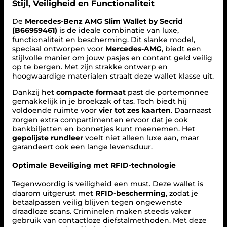
a
Stijl, Veiligheid en Functionaliteit
n
t
De
Mercedes-Benz AMG Slim Wallet by Secrid
a
(B66959461)
is de ideale combinatie van luxe,
l
functionaliteit en bescherming. Dit slanke model,
speciaal ontworpen voor
Mercedes-AMG
, biedt een
stijlvolle manier om jouw pasjes en contant geld veilig
op te bergen. Met zijn strakke ontwerp en
hoogwaardige materialen straalt deze wallet klasse uit.
Dankzij het
compacte formaat
past de portemonnee
gemakkelijk in je broekzak of tas. Toch biedt hij
voldoende ruimte voor
vier tot zes kaarten
. Daarnaast
zorgen extra compartimenten ervoor dat je ook
bankbiljetten en bonnetjes kunt meenemen. Het
gepolijste rundleer
voelt niet alleen luxe aan, maar
garandeert ook een lange levensduur.
Optimale Beveiliging met RFID-technologie
Tegenwoordig is veiligheid een must. Deze wallet is
daarom uitgerust met
RFID-bescherming
, zodat je
betaalpassen veilig blijven tegen ongewenste
draadloze scans. Criminelen maken steeds vaker
gebruik van contactloze diefstalmethoden. Met deze