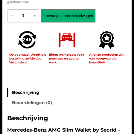
geretourneerd
A
Toevoegen aan winkelwagen
−
+
M
G
S
l
i
m
W
a
Op voorraad, Wordt uw
Eigen werkplaats voor
Al onze producten zijn
bestelling zelfde dag
montage en spuiten
van hoogwaardig
l
Verzonden!
werk.
kwantiteit
l
e
t
B
6
6
Beschrijving
9
Beoordelingen (0)
5
9
4
Beschrijving
6
1
Mercedes-Benz AMG Slim Wallet by Secrid –
a