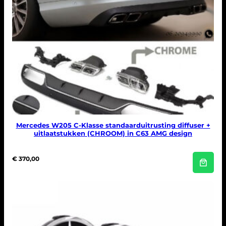
Mercedes W205 C-Klasse standaarduitrusting diffuser +
uitlaatstukken (CHROOM) in C63 AMG design
€
370,00