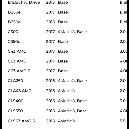
C
B Electric Drive
2015
Base
Elek
h
r
B250e
2017
Base
Elek
o
m
B250e
2016
Base
Elek
e
C300
2017
4Matic®, Base
2.0L
1
6
C350e
2017
Base
2.0L
6
8
C43 AMG
2017
Base
3.0L
1
7
C63 AMG
2017
Base
4.0L
0
3
C63 AMG S
2017
Base
4.0L
1
6
CLA250
2016
4Matic®, Base
2.0L
6
4
CLA45 AMG
2016
4Matic®
2.0L
a
a
CLS400
2016
4Matic®, Base
3.0L
n
t
CLS550
2016
4Matic®, Base
4.6L
a
l
CLS63 AMG S
2016
4Matic®
5.5L