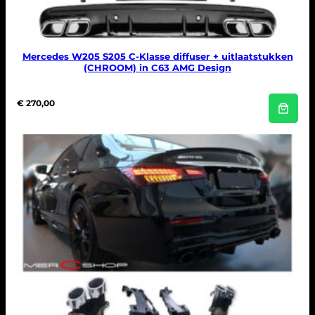
Mercedes W205 S205 C-Klasse diffuser + uitlaatstukken
(CHROOM) in C63 AMG Design
€
270,00