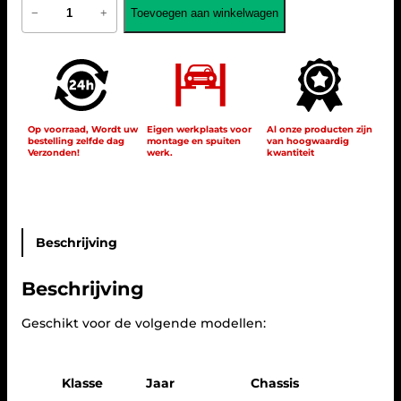
V
Toevoegen aan winkelwagen
−
+
e
r
l
i
c
h
t
e
Op voorraad, Wordt uw
Eigen werkplaats voor
Al onze producten zijn
bestelling zelfde dag
montage en spuiten
van hoogwaardig
M
Verzonden!
werk.
kwantiteit
e
r
c
e
d
e
Beschrijving
s
B
Beschrijving
e
n
z
Geschikt voor de volgende modellen:
S
t
e
Klasse
Jaar
Chassis
r