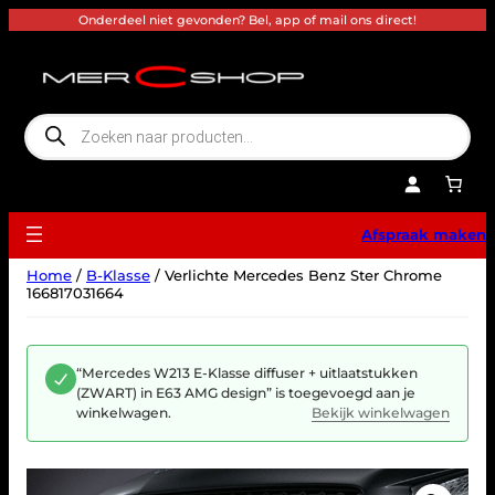
Ga
Onderdeel niet gevonden? Bel, app of mail ons direct!
naar
de
inhoud
P
r
o
d
u
c
t
e
Afspraak maken
n
z
o
Home
/
B-Klasse
/ Verlichte Mercedes Benz Ster Chrome
e
k
166817031664
e
n
“Mercedes W213 E-Klasse diffuser + uitlaatstukken
(ZWART) in E63 AMG design” is toegevoegd aan je
winkelwagen.
Bekijk winkelwagen