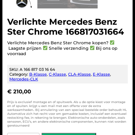
Verlichte Mercedes Benz
Ster Chrome 166817031664
Verlichte Mercedes Benz Ster Chrome kopen?
Laagste prijzen
Snelle verzending
Bij ons op
voorraad
SKU:
A 166 817 03 16 64
Category:
B-Klasse
, 
C-Klasse
, 
CLA-Klasse
, 
E-Klasse
, 
Mercedes-CLK
€
210,00
Prijs is exclusief montage en of spuitwerk. Als u de optie kiest voor montage
en of spuiten. krijgt u een mail met een offerte voor de extra
werkzaamheden.. Bij annulering van een speciaal bestelde order behoudt HL
Automotive zich het recht voor om gemaakte kosten, inclusief een eventueel
restocking fee, in rekening te brengen. Elektronische auto-onderdelen, zoals
sensoren, ECU’s, en andere elektronische componenten, kunnen niet worden
geretourneerd