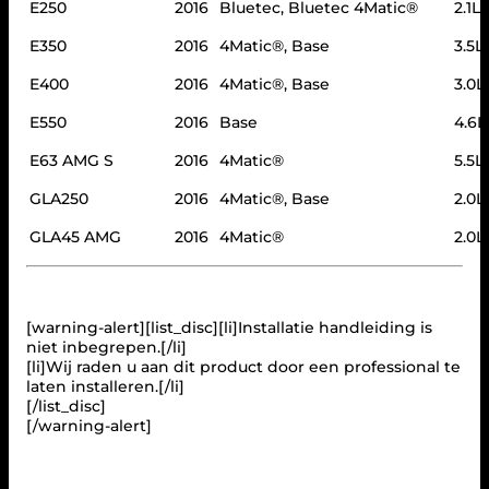
E250
2016
Bluetec, Bluetec 4Matic®
2.1L
E350
2016
4Matic®, Base
3.5L
E400
2016
4Matic®, Base
3.0L
E550
2016
Base
4.6L
E63 AMG S
2016
4Matic®
5.5L
GLA250
2016
4Matic®, Base
2.0L
GLA45 AMG
2016
4Matic®
2.0L
[warning-alert][list_disc][li]Installatie handleiding is
niet inbegrepen.[/li]
[li]Wij raden u aan dit product door een professional te
laten installeren.[/li]
[/list_disc]
[/warning-alert]