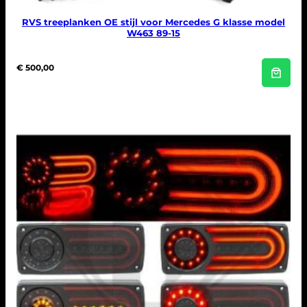
0
0
.
RVS treeplanken OE stijl voor Mercedes G klasse model
W463 89-15
€
500,00