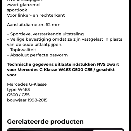
r
zwart glanzend
t
sportlook
v
Voor linker- en rechterkant
o
o
Aansluitdiameter: 62 mm
r
M
– Sportieve, versterkende uitstraling
e
– Veilige bevestiging omdat ze zijn vastgelast in plaats
r
van de oude uitlaatpijpen.
c
– Topkwaliteit
e
– Absoluut perfecte pasvorm
d
e
Technische gegevens uitlaateindstukken RVS zwart
s
voor Mercedes G Klasse W463 G500 G55 / geschikt
G
voor
K
Mercedes G-Klasse
l
type W463
a
G500 / G55
s
bouwjaar 1998-2015
s
e
W
4
Gerelateerde producten
6
3