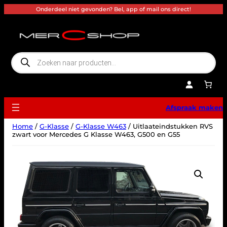
Ga
Onderdeel niet gevonden? Bel, app of mail ons direct!
naar
de
inhoud
P
r
o
d
u
c
t
e
Afspraak maken
n
z
o
Home
/
G-Klasse
/
G-Klasse W463
/ Uitlaateindstukken RVS
e
k
zwart voor Mercedes G Klasse W463, G500 en G55
e
n