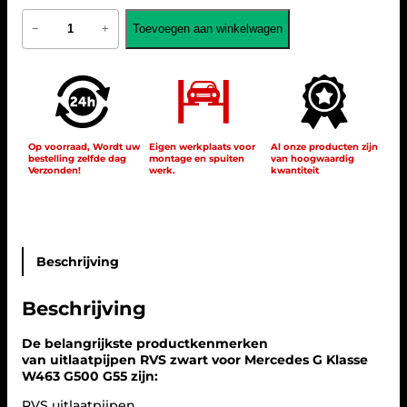
U
Toevoegen aan winkelwagen
−
+
i
t
l
a
a
t
e
i
Op voorraad, Wordt uw
Eigen werkplaats voor
Al onze producten zijn
bestelling zelfde dag
montage en spuiten
van hoogwaardig
n
Verzonden!
werk.
kwantiteit
d
s
t
u
k
k
Beschrijving
e
n
Beschrijving
R
V
S
De belangrijkste productkenmerken
z
van uitlaatpijpen RVS zwart voor Mercedes G Klasse
w
W463 G500 G55 zijn:
a
RVS uitlaatpijpen