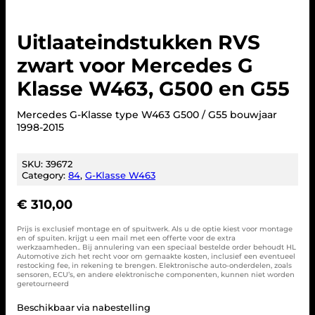
Uitlaateindstukken RVS
zwart voor Mercedes G
Klasse W463, G500 en G55
Mercedes G-Klasse type W463 G500 / G55 bouwjaar
1998-2015
SKU:
39672
Category:
84
, 
G-Klasse W463
€
310,00
Prijs is exclusief montage en of spuitwerk. Als u de optie kiest voor montage
en of spuiten. krijgt u een mail met een offerte voor de extra
werkzaamheden.. Bij annulering van een speciaal bestelde order behoudt HL
Automotive zich het recht voor om gemaakte kosten, inclusief een eventueel
restocking fee, in rekening te brengen. Elektronische auto-onderdelen, zoals
sensoren, ECU’s, en andere elektronische componenten, kunnen niet worden
geretourneerd
Beschikbaar via nabestelling