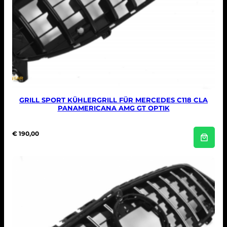
e
r
b
a
a
r
.
a
a
n
t
GRILL SPORT KÜHLERGRILL FÜR MERCEDES C118 CLA
a
PANAMERICANA AMG GT OPTIK
l
€
190,00