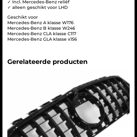
✓ Incl. Mercedes-Benz reliëf
P
✓ alleen geschikt voor LHD
O
R
Geschikt voor
T
Mercedes-Benz A klasse W176
L
Mercedes-Benz B klasse W246
i
Mercedes-Benz CLA klasse C117
n
Mercedes-Benz GLA klasse x156
e
t
i
Gerelateerde producten
j
d
e
l
i
j
k
n
i
e
t
l
e
v