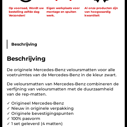
e
Op voorraad, Wordt uw
Eigen werkplaats voor
Al onze producten zijn
s
bestelling zelfde dag
montage en spuiten
van hoogwaardig
-
Verzonden!
werk.
kwantiteit
B
e
n
z
V
Beschrijving
e
l
o
Beschrijving
u
r
De originele Mercedes-Benz veloursmatten voor alle
s
voetruimtes van de Mercedes-Benz in de kleur zwart.
A
u
De veloursmatten van Mercedes-Benz combineren de
t
verfijning van veloursmatten met de duurzaamheid
o
van de rep-matten.
m
a
✓ Origineel Mercedes-Benz
t
✓ Nieuw in originele verpakking
t
✓ Originele bevestigingspunten
e
✓ 100% pasvorm
n
✓ 1 set geleverd (4 matten)
S