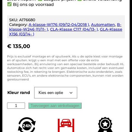
Bij ons op voorraad
SKU:
A176680
Category:
A-klasse-W176 (09/12-04/2018 )
, 
Automatten
, 
B-
klasse-W246 (11/11- )
, 
CLA-Klasse C117 (04/13- )
, 
GLA-Klasse
X156 (03/14- )
€
135,00
Prijs is exclusief montage en of spuitwerk. Als u de optie kiest voor montage
en of spuiten. krijgt u een mail met een offerte voor de extra
werkzaamheden.. Bij annulering van een speciaal bestelde order behoudt HL
Automotive zich het recht voor om gemaakte kosten, inclusief een eventueel
restocking fee, in rekening te brengen. Elektronische auto-onderdelen, zoals
sensoren, ECU’s, en andere elektronische componenten, kunnen niet worden
geretourneerd
Kleur rand
M
Toevoegen aan winkelwagen
e
r
c
e
d