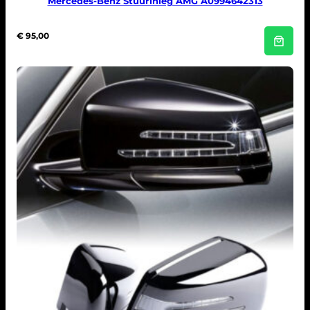
Mercedes-Benz Stuurinleg AMG A0994642313
€
95,00