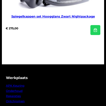
Spiegelkappen set Hoogglans Zwart Nightpackage
€
275,00
Werkplaats
APK Keuring
Onderhoud
Reparaties
Ontchromen