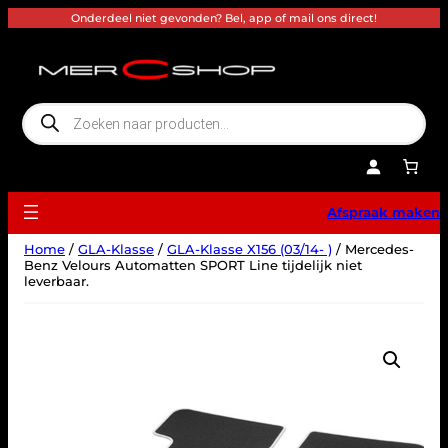
Ga
Onderdeel niet gevonden? Bel, app of mail ons direct!
naar
de
inhoud
P
r
o
d
u
c
t
e
Afspraak maken
n
z
o
Home
/
GLA-Klasse
/
GLA-Klasse X156 (03/14- )
/ Mercedes-
e
k
Benz Velours Automatten SPORT Line tijdelijk niet
e
leverbaar.
n