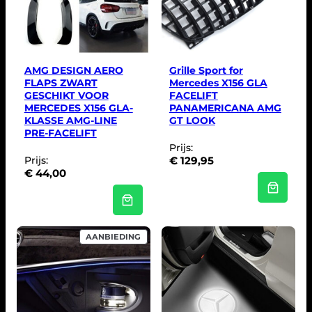
AMG DESIGN AERO
Grille Sport for
FLAPS ZWART
Mercedes X156 GLA
GESCHIKT VOOR
FACELIFT
MERCEDES X156 GLA-
PANAMERICANA AMG
KLASSE AMG-LINE
GT LOOK
PRE-FACELIFT
Prijs:
Prijs:
€
129,95
€
44,00
P
AANBIEDING
R
O
D
U
C
T
I