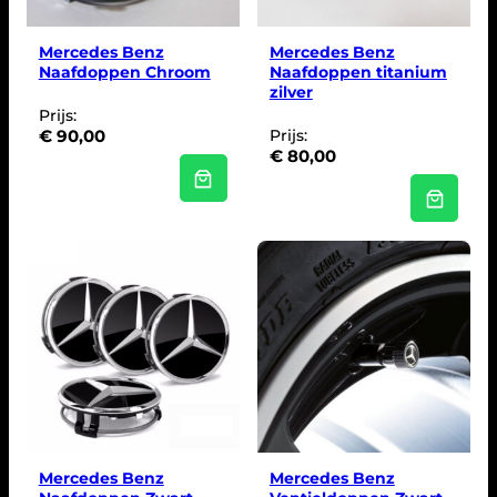
k
s
e
:
p
€
Mercedes Benz
Mercedes Benz
r
Naafdoppen Chroom
Naafdoppen titanium
i
7
zilver
j
0
Prijs:
s
,
€
90,00
Prijs:
w
0
€
80,00
a
0
s
.
:
€
8
0
,
0
0
.
Mercedes Benz
Mercedes Benz