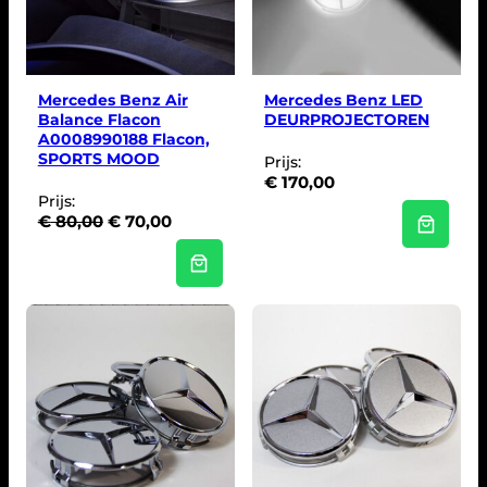
N
D
E
U
I
T
V
Mercedes Benz Air
Mercedes Benz LED
E
Balance Flacon
DEURPROJECTOREN
R
A0008990188 Flacon,
K
O
SPORTS MOOD
Prijs:
O
€
170,00
P
Prijs:
O
H
€
80,00
€
70,00
o
u
r
i
s
d
p
i
r
g
o
e
n
p
k
r
e
i
l
j
i
s
j
i