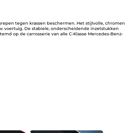
r
o
m
e
repen tegen krassen beschermen. Het stijlvolle, chromen
D
 uw voertuig. De stabiele, onderscheidende inzetstukken
e
estemd op de carrosserie van alle C-Klasse Mercedes-Benz-
u
r
g
r
e
p
e
n
I
n
l
e
g
C
-
K
l
a
s