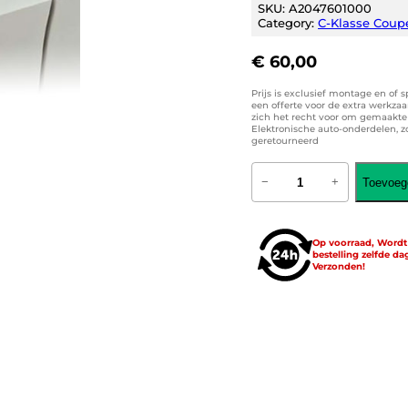
SKU:
A2047601000
Category:
C-Klasse Coupe
€
60,00
Prijs is exclusief montage en of 
een offerte voor de extra werkza
zich het recht voor om gemaakte k
Elektronische auto-onderdelen, 
geretourneerd
M
Toevoeg
−
+
e
r
c
e
Op voorraad, Word
d
bestelling zelfde da
e
Verzonden!
s
-
B
e
n
z
C
h