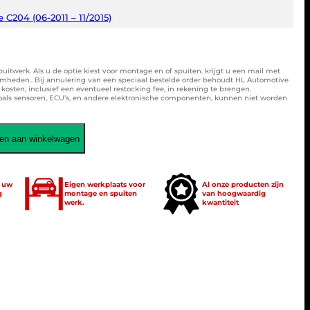
 C204 (06-2011 – 11/2015)
spuitwerk. Als u de optie kiest voor montage en of spuiten. krijgt u een mail met
amheden.. Bij annulering van een speciaal bestelde order behoudt HL Automotive
osten, inclusief een eventueel restocking fee, in rekening te brengen.
zoals sensoren, ECU’s, en andere elektronische componenten, kunnen niet worden
en aan winkelwagen
t uw
Eigen werkplaats voor
Al onze producten zijn
g
montage en spuiten
van hoogwaardig
werk.
kwantiteit