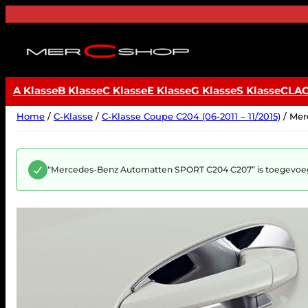
Ga
naar
de
inhoud
A Klasse
B Klasse
C Klasse
E Klasse
G Klasse
S Klasse
CLA
Home
/
C-Klasse
/
C-Klasse Coupe C204 (06-2011 – 11/2015)
/ Mer
“Mercedes-Benz Automatten SPORT C204 C207” is toegevoeg