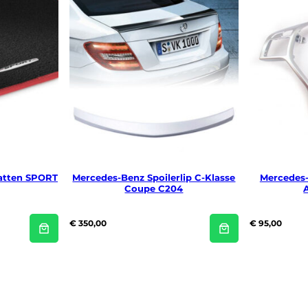
s
e
C
o
u
p
e
C
2
0
4
a
a
n
atten SPORT
Mercedes-Benz Spoilerlip C-Klasse
Mercedes-
t
Coupe C204
a
l
€
350,00
€
95,00