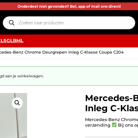
Onderdeel niet gevonden? Bel, app of mail ons direct!
P
r
o
d
u
c
CLS
GLB
ML
t
e
n
cedes-Benz Chrome Deurgrepen Inleg C-Klasse Coupe C204
z
o
e
k
e
n
d aan je winkelwagen.
Mercedes-
Inleg C-Kl
Mercedes-Benz Chrome
verzending
Bij ons o