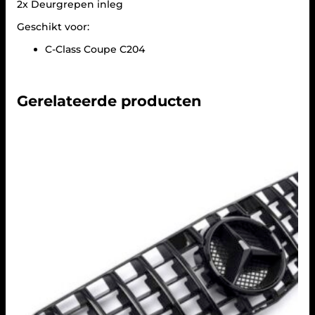
-
2x Deurgrepen inleg
K
Geschikt voor:
l
a
C-Class Coupe C204
s
s
e
C
Gerelateerde producten
o
u
p
e
C
2
0
4
a
a
n
t
a
l