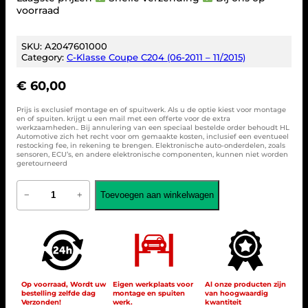
voorraad
SKU:
A2047601000
Category:
C-Klasse Coupe C204 (06-2011 – 11/2015)
€
60,00
Prijs is exclusief montage en of spuitwerk. Als u de optie kiest voor montage
en of spuiten. krijgt u een mail met een offerte voor de extra
werkzaamheden.. Bij annulering van een speciaal bestelde order behoudt HL
Automotive zich het recht voor om gemaakte kosten, inclusief een eventueel
restocking fee, in rekening te brengen. Elektronische auto-onderdelen, zoals
sensoren, ECU’s, en andere elektronische componenten, kunnen niet worden
geretourneerd
M
Toevoegen aan winkelwagen
−
+
e
r
c
e
d
e
s
-
Op voorraad, Wordt uw
Eigen werkplaats voor
Al onze producten zijn
bestelling zelfde dag
montage en spuiten
van hoogwaardig
B
Verzonden!
werk.
kwantiteit