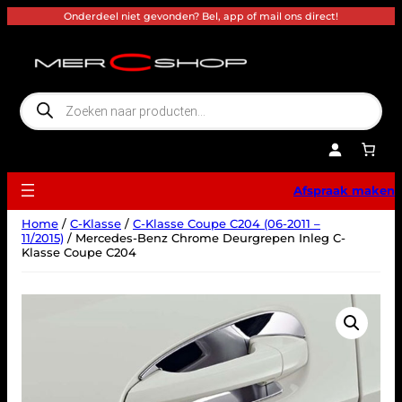
Ga
Onderdeel niet gevonden? Bel, app of mail ons direct!
naar
de
inhoud
P
r
o
d
u
c
t
e
Afspraak maken
n
z
o
Home
/
C-Klasse
/
C-Klasse Coupe C204 (06-2011 –
e
k
11/2015)
/ Mercedes-Benz Chrome Deurgrepen Inleg C-
e
Klasse Coupe C204
n