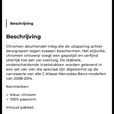
e
n
z
C
h
r
Beschrijving
o
m
Beschrijving
e
D
e
Chromen deurhendel inleg die de uitsparing achter
u
deurgrepen tegen krassen beschermen. Het stijlvolle,
r
chromen ontwerp voegt een gepolijst en verfijnd
g
uiterlijk toe aan uw voertuig. De stabiele,
r
onderscheidende inzetstukken worden geleverd in
e
een set van vier die speciaal zijn afgestemd op de
p
carrosserie van alle C-Klasse Mercedes-Benz-modellen
e
van 2008-2014.
n
Kenmerken:
I
n
✓ kleur: chroom
l
✓ 100% pasvorm
e
g
Inhoud pakket:
C