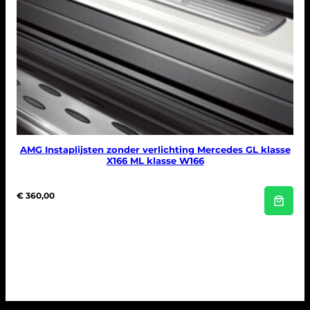
AMG Instaplijsten zonder verlichting Mercedes GL klasse
X166 ML klasse W166
€
360,00