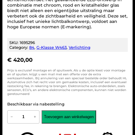
combinatie met chroom, rood en kristalhelder glas
biedt niet alleen een eigentijdse uitstraling maar
verbetert ook de zichtbaarheid en veiligheid. Deze set,
inclusief het unieke lichtbalkontwerp, voldoet aan
hoge Europese normen (E-markering).
SKU:
1695296
Category:
84
, 
G-Klasse W463
, 
Verlichting
€
420,00
Prijs is exclusief montage en of spuitwerk. Als u de optie kiest voor montage
en of spuiten. krijgt u een mail met een offerte voor de extra
werkzaamheden.. Bij annulering van een speciaal bestelde order behoudt HL
Automotive zich het recht voor om gemaakte kosten, inclusief een eventueel
restocking fee, in rekening te brengen. Elektronische auto-onderdelen, zoals
sensoren, ECU’s, en andere elektronische componenten, kunnen niet worden
geretourneerd
Beschikbaar via nabestelling
C
Toevoegen aan winkelwagen
−
+
o
m
b
i