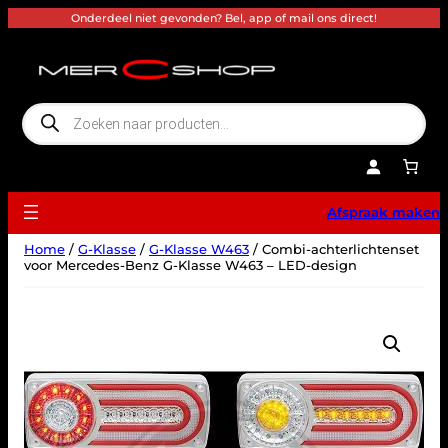
Ga
Onderdeel niet gevonden? Bel, app of mail ons direct!
naar
de
inhoud
P
r
o
d
u
c
t
e
Afspraak maken
n
z
o
Home
/
G-Klasse
/
G-Klasse W463
/ Combi-achterlichtenset
e
k
voor Mercedes-Benz G-Klasse W463 – LED-design
e
n