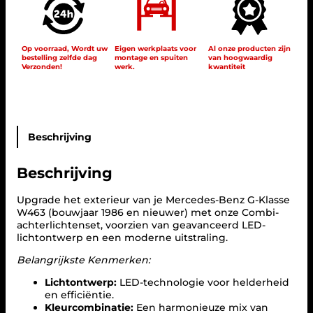
-
a
c
h
Op voorraad, Wordt uw
Eigen werkplaats voor
Al onze producten zijn
bestelling zelfde dag
montage en spuiten
van hoogwaardig
t
Verzonden!
werk.
kwantiteit
e
r
l
i
c
h
Beschrijving
t
e
Beschrijving
n
s
e
Upgrade het exterieur van je Mercedes-Benz G-Klasse
t
W463 (bouwjaar 1986 en nieuwer) met onze Combi-
v
achterlichtenset, voorzien van geavanceerd LED-
o
lichtontwerp en een moderne uitstraling.
o
Belangrijkste Kenmerken:
r
M
Lichtontwerp:
LED-technologie voor helderheid
e
en efficiëntie.
r
Kleurcombinatie:
Een harmonieuze mix van
c