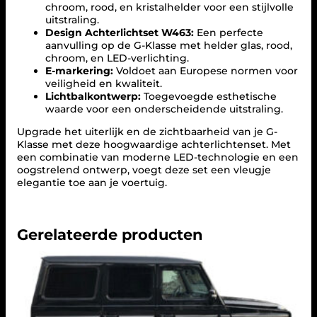
chroom, rood, en kristalhelder voor een stijlvolle
e
uitstraling.
d
Design Achterlichtset W463:
Een perfecte
e
aanvulling op de G-Klasse met helder glas, rood,
s
chroom, en LED-verlichting.
-
E-markering:
Voldoet aan Europese normen voor
B
veiligheid en kwaliteit.
e
Lichtbalkontwerp:
Toegevoegde esthetische
n
waarde voor een onderscheidende uitstraling.
z
G
Upgrade het uiterlijk en de zichtbaarheid van je G-
-
Klasse met deze hoogwaardige achterlichtenset. Met
K
een combinatie van moderne LED-technologie en een
l
oogstrelend ontwerp, voegt deze set een vleugje
a
elegantie toe aan je voertuig.
s
s
e
W
Gerelateerde producten
4
6
3
–
L
E