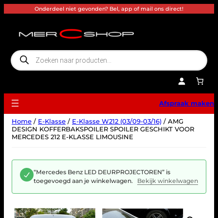
Ga
Onderdeel niet gevonden? Bel, app of mail ons direct!
naar
de
inhoud
P
r
o
d
u
c
t
e
Afspraak maken
n
z
o
Home
/
E-Klasse
/
E-Klasse W212 (03/09-03/16)
/ AMG
e
k
DESIGN KOFFERBAKSPOILER SPOILER GESCHIKT VOOR
e
MERCEDES 212 E-KLASSE LIMOUSINE
n
“Mercedes Benz LED DEURPROJECTOREN” is
toegevoegd aan je winkelwagen.
Bekijk winkelwagen