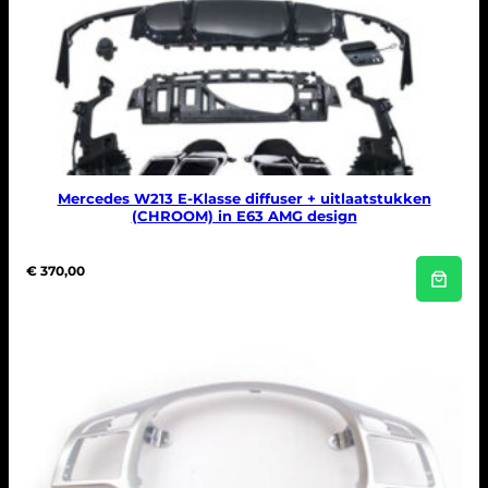
a
l
Mercedes W213 E-Klasse diffuser + uitlaatstukken
(CHROOM) in E63 AMG design
€
370,00