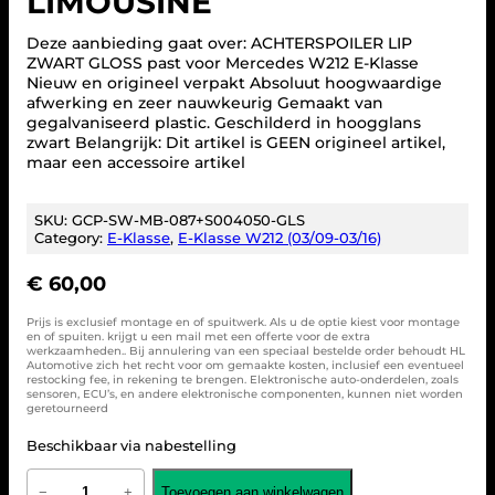
LIMOUSINE
Deze aanbieding gaat over: ACHTERSPOILER LIP
ZWART GLOSS past voor Mercedes W212 E-Klasse
Nieuw en origineel verpakt Absoluut hoogwaardige
afwerking en zeer nauwkeurig Gemaakt van
gegalvaniseerd plastic. Geschilderd in hoogglans
zwart Belangrijk: Dit artikel is GEEN origineel artikel,
maar een accessoire artikel
SKU:
GCP-SW-MB-087+S004050-GLS
Category:
E-Klasse
, 
E-Klasse W212 (03/09-03/16)
€
60,00
Prijs is exclusief montage en of spuitwerk. Als u de optie kiest voor montage
en of spuiten. krijgt u een mail met een offerte voor de extra
werkzaamheden.. Bij annulering van een speciaal bestelde order behoudt HL
Automotive zich het recht voor om gemaakte kosten, inclusief een eventueel
restocking fee, in rekening te brengen. Elektronische auto-onderdelen, zoals
sensoren, ECU’s, en andere elektronische componenten, kunnen niet worden
geretourneerd
Beschikbaar via nabestelling
A
Toevoegen aan winkelwagen
−
+