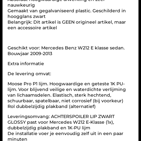
P
nauwkeurig
O
Gemaakt van gegalvaniseerd plastic. Geschilderd in
I
hoogglans zwart
L
Belangrijk: Dit artikel is GEEN origineel artikel, maar
E
een accessoire artikel
R
G
E
S
Geschikt voor: Mercedes Benz W212 E klasse sedan.
C
Bouwjaar 2009-2013
H
I
Extra informatie
K
De levering omvat:
T
V
Moose Pro P1 lijm. Hoogwaardige en geteste 1K PU-
O
lijm. Voor blijvend veilige en waterdichte verlijming
O
van lichaamsdelen. Elastisch, sterk hechtend,
R
schuurbaar, spatelbaar, niet corrosief (bij voorkeur)
M
Rol dubbelzijdig plakband (alternatief)
E
R
Leveringsomvang: ACHTERSPOILER LIP ZWART
C
GLOSSY past voor Mercedes W212 E-Klasse (1x),
E
dubbelzijdig plakband en 1K-PU lijm
D
De installatie voer je eenvoudig zelf uit in een paar
E
minuten