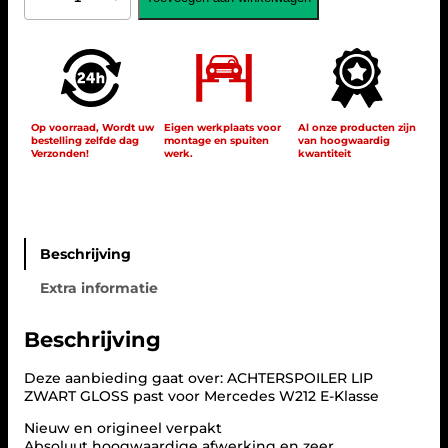
M
G
D
E
S
I
G
N
Op voorraad, Wordt uw
Eigen werkplaats voor
Al onze producten zijn
bestelling zelfde dag
montage en spuiten
van hoogwaardig
K
Verzonden!
werk.
kwantiteit
O
F
F
E
R
B
Beschrijving
A
Extra informatie
K
S
P
Beschrijving
O
I
Deze aanbieding gaat over: ACHTERSPOILER LIP
L
ZWART GLOSS past voor Mercedes W212 E-Klasse
E
R
Nieuw en origineel verpakt
S
Absoluut hoogwaardige afwerking en zeer