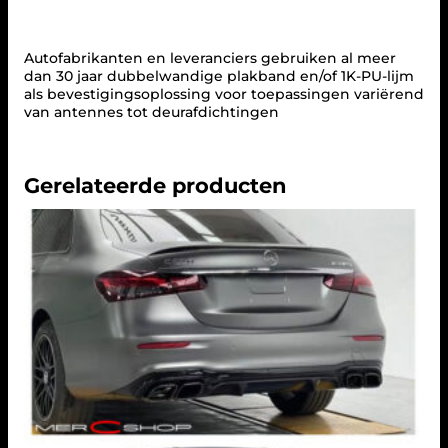
S
2
1
Autofabrikanten en leveranciers gebruiken al meer
2
dan 30 jaar dubbelwandige plakband en/of 1K-PU-lijm
E
als bevestigingsoplossing voor toepassingen variërend
-
van antennes tot deurafdichtingen
K
L
A
S
Gerelateerde producten
S
E
L
I
M
O
U
S
I
N
E
a
a
n
t