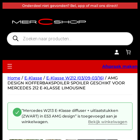
Ga
Onderdeel niet gevonden? Bel, app of mail ons direct!
naar
de
inhoud
P
r
o
d
u
c
t
e
Afspraak maken
n
z
o
Home
/
E-Klasse
/
E-Klasse W212 (03/09-03/16)
/ AMG
e
k
DESIGN KOFFERBAKSPOILER SPOILER GESCHIKT VOOR
e
MERCEDES 212 E-KLASSE LIMOUSINE
n
“Mercedes W213 E-Klasse diffuser + uitlaatstukken
(ZWART) in E53 AMG design” is toegevoegd aan je
winkelwagen.
Bekijk winkelwagen