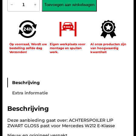
A
Toevoegen aan winkelwagen
−
+
M
G
D
E
S
I
G
N
Op voorraad, Wordt uw
Eigen werkplaats voor
Al onze producten zijn
bestelling zelfde dag
montage en spuiten
van hoogwaardig
K
Verzonden!
werk.
kwantiteit
O
F
F
E
R
B
Beschrijving
A
Extra informatie
K
S
P
Beschrijving
O
I
Deze aanbieding gaat over: ACHTERSPOILER LIP
L
ZWART GLOSS past voor Mercedes W212 E-Klasse
E
R
Nieuw en origineel verpakt