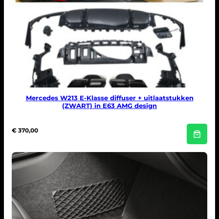
t
a
l
Mercedes W213 E-Klasse diffuser + uitlaatstukken
(ZWART) in E63 AMG design
€
370,00