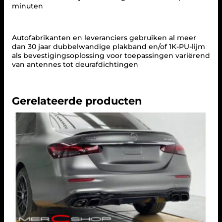
E
minuten
S
2
1
Autofabrikanten en leveranciers gebruiken al meer
2
dan 30 jaar dubbelwandige plakband en/of 1K-PU-lijm
E
als bevestigingsoplossing voor toepassingen variërend
-
van antennes tot deurafdichtingen
K
L
A
S
Gerelateerde producten
S
E
L
I
M
O
U
S
I
N
E
a
a
n