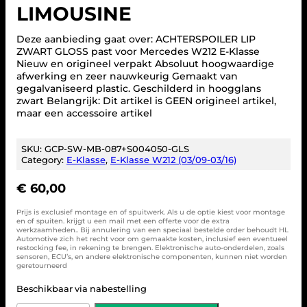
LIMOUSINE
Deze aanbieding gaat over: ACHTERSPOILER LIP
ZWART GLOSS past voor Mercedes W212 E-Klasse
Nieuw en origineel verpakt Absoluut hoogwaardige
afwerking en zeer nauwkeurig Gemaakt van
gegalvaniseerd plastic. Geschilderd in hoogglans
zwart Belangrijk: Dit artikel is GEEN origineel artikel,
maar een accessoire artikel
SKU:
GCP-SW-MB-087+S004050-GLS
Category:
E-Klasse
, 
E-Klasse W212 (03/09-03/16)
€
60,00
Prijs is exclusief montage en of spuitwerk. Als u de optie kiest voor montage
en of spuiten. krijgt u een mail met een offerte voor de extra
werkzaamheden.. Bij annulering van een speciaal bestelde order behoudt HL
Automotive zich het recht voor om gemaakte kosten, inclusief een eventueel
restocking fee, in rekening te brengen. Elektronische auto-onderdelen, zoals
sensoren, ECU’s, en andere elektronische componenten, kunnen niet worden
geretourneerd
Beschikbaar via nabestelling