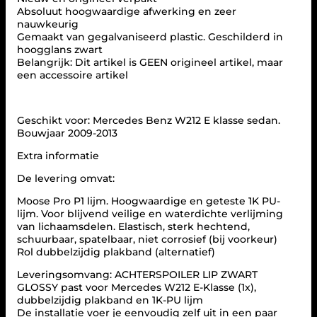
S
Absoluut hoogwaardige afwerking en zeer
P
nauwkeurig
O
Gemaakt van gegalvaniseerd plastic. Geschilderd in
I
hoogglans zwart
L
Belangrijk: Dit artikel is GEEN origineel artikel, maar
E
een accessoire artikel
R
G
E
S
Geschikt voor: Mercedes Benz W212 E klasse sedan.
C
Bouwjaar 2009-2013
H
I
Extra informatie
K
De levering omvat:
T
V
Moose Pro P1 lijm. Hoogwaardige en geteste 1K PU-
O
lijm. Voor blijvend veilige en waterdichte verlijming
O
van lichaamsdelen. Elastisch, sterk hechtend,
R
schuurbaar, spatelbaar, niet corrosief (bij voorkeur)
M
Rol dubbelzijdig plakband (alternatief)
E
R
Leveringsomvang: ACHTERSPOILER LIP ZWART
C
GLOSSY past voor Mercedes W212 E-Klasse (1x),
E
dubbelzijdig plakband en 1K-PU lijm
D
De installatie voer je eenvoudig zelf uit in een paar