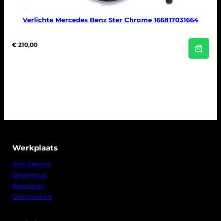
Verlichte Mercedes Benz Ster Chrome 166817031664
€
210,00
Werkplaats
APK Keuring
Onderhoud
Reparaties
Ontchromen