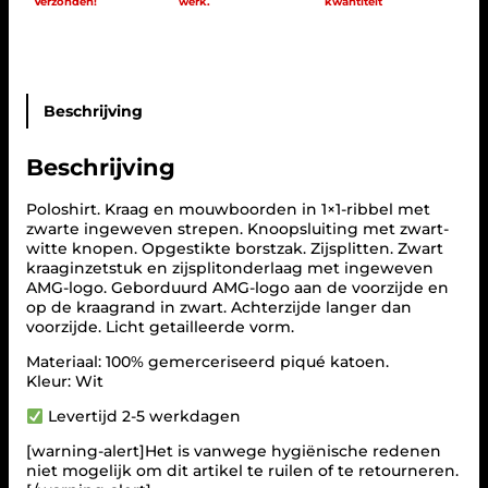
Verzonden!
werk.
kwantiteit
M
G
a
a
n
t
Beschrijving
a
l
Beschrijving
Poloshirt. Kraag en mouwboorden in 1×1-ribbel met
zwarte ingeweven strepen. Knoopsluiting met zwart-
witte knopen. Opgestikte borstzak. Zijsplitten. Zwart
kraaginzetstuk en zijsplitonderlaag met ingeweven
AMG-logo. Geborduurd AMG-logo aan de voorzijde en
op de kraagrand in zwart. Achterzijde langer dan
voorzijde. Licht getailleerde vorm.
Materiaal: 100% gemerceriseerd piqué katoen.
Kleur: Wit
Levertijd 2-5 werkdagen
[warning-alert]Het is vanwege hygiënische redenen
niet mogelijk om dit artikel te ruilen of te retourneren.