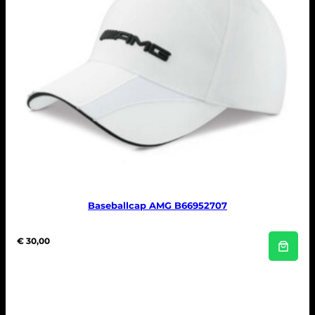
Baseballcap AMG B66952707
€
30,00