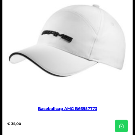
Baseballcap AMG B66957773
€
35,00