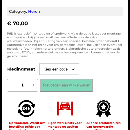
Category:
Heren
€
70,00
Prijs is exclusief montage en of spuitwerk. Als u de optie kiest voor montage
en of spuiten. krijgt u een mail met een offerte voor de extra
werkzaamheden.. Bij annulering van een speciaal bestelde order behoudt HL
Automotive zich het recht voor om gemaakte kosten, inclusief een eventueel
restocking fee, in rekening te brengen. Elektronische auto-onderdelen, zoals
sensoren, ECU’s, en andere elektronische componenten, kunnen niet worden
geretourneerd
Kledingmaat
P
Toevoegen aan winkelwagen
−
+
o
l
o
s
h
i
r
t
Op voorraad, Wordt uw
Eigen werkplaats voor
Al onze producten zijn
bestelling zelfde dag
montage en spuiten
van hoogwaardig
A