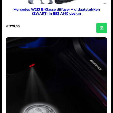
Mercedes W213 E-Klasse diffuser + uitlaatstukken
(ZWART) in E53 AMG design
€
370,00