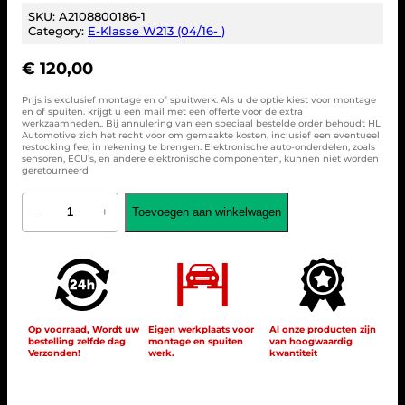
SKU:
A2108800186-1
Category:
E-Klasse W213 (04/16- )
€
120,00
Prijs is exclusief montage en of spuitwerk. Als u de optie kiest voor montage
en of spuiten. krijgt u een mail met een offerte voor de extra
werkzaamheden.. Bij annulering van een speciaal bestelde order behoudt HL
Automotive zich het recht voor om gemaakte kosten, inclusief een eventueel
restocking fee, in rekening te brengen. Elektronische auto-onderdelen, zoals
sensoren, ECU’s, en andere elektronische componenten, kunnen niet worden
geretourneerd
O
Toevoegen aan winkelwagen
−
+
r
i
g
i
n
e
e
l
Op voorraad, Wordt uw
Eigen werkplaats voor
Al onze producten zijn
bestelling zelfde dag
montage en spuiten
van hoogwaardig
M
Verzonden!
werk.
kwantiteit
e
r
c