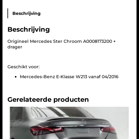
e
d
e
Beschrijving
s
S
Beschrijving
t
e
r
Origineel Mercedes Ster Chroom A0008173200 +
C
drager
h
r
o
Geschikt voor:
o
m
Mercedes-Benz E-Klasse W213 vanaf 04/2016
A
0
0
0
Gerelateerde producten
8
1
7
3
2
0
0