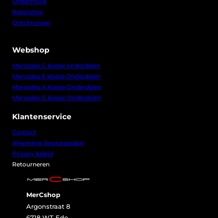
Onderhoud
j
0
s
,
Reparaties
w
0
Ontchromen
a
0
s
.
:
€
Webshop
8
Mercedes C klasse onderdelen
0
Mercedes E klasse Onderdelen
,
0
Mercedes A klasse Onderdelen
0
Mercedes G klasse Onderdelen
.
Klantenservice
Contact
Algemene Voorwaarden
Privacy beleid
Retourneren
MerCshop
Argonstraat 8
6718 WT Ede