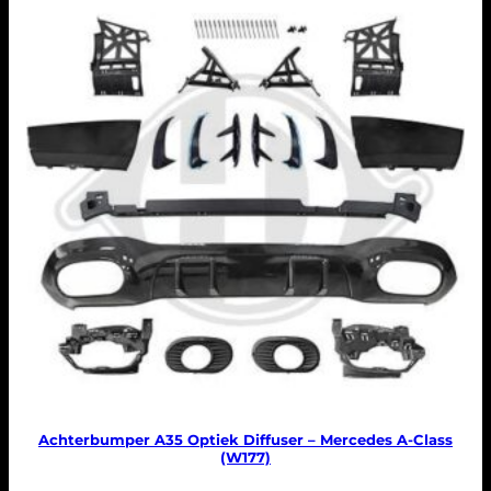
Achterbumper A35 Optiek Diffuser – Mercedes A-Class
(W177)