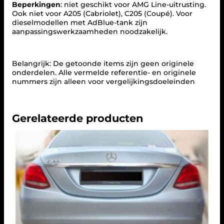
i
Beperkingen
: niet geschikt voor AMG Line-uitrusting.
t
Ook niet voor A205 (Cabriolet), C205 (Coupé). Voor
l
dieselmodellen met AdBlue-tank zijn
a
aanpassingswerkzaamheden noodzakelijk.
a
t
s
t
Belangrijk: De getoonde items zijn geen originele
u
onderdelen. Alle vermelde referentie- en originele
k
nummers zijn alleen voor vergelijkingsdoeleinden
k
e
n
Gerelateerde producten
(
C
H
R
O
O
M
)
i
n
C
6