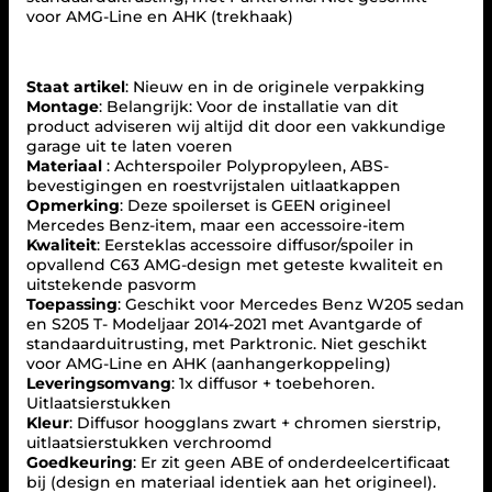
voor AMG-Line en AHK (trekhaak)
a
a
r
d
Staat artikel
: Nieuw en in de originele verpakking
u
Montage
: Belangrijk: Voor de installatie van dit
i
product adviseren wij altijd dit door een vakkundige
t
garage uit te laten voeren
r
Materiaal
: Achterspoiler Polypropyleen, ABS-
u
bevestigingen en roestvrijstalen uitlaatkappen
s
Opmerking
: Deze spoilerset is GEEN origineel
t
Mercedes Benz-item, maar een accessoire-item
i
Kwaliteit
: Eersteklas accessoire diffusor/spoiler in
n
opvallend C63 AMG-design met geteste kwaliteit en
g
uitstekende pasvorm
d
Toepassing
: Geschikt voor Mercedes Benz W205 sedan
i
en S205 T- Modeljaar 2014-2021 met Avantgarde of
f
standaarduitrusting, met Parktronic. Niet geschikt
f
voor AMG-Line en AHK (aanhangerkoppeling)
u
Leveringsomvang
: 1x diffusor + toebehoren.
s
Uitlaatsierstukken
e
Kleur
: Diffusor hoogglans zwart + chromen sierstrip,
r
uitlaatsierstukken verchroomd
+
Goedkeuring
: Er zit geen ABE of onderdeelcertificaat
u
bij (design en materiaal identiek aan het origineel).