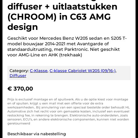
diffuser + uitlaatstukken
(CHROOM) in C63 AMG
design
Geschikt voor Mercedes Benz W205 sedan en S205 T-
model bouwjaar 2014-2021 met Avantgarde of
standaarduitrusting, met Parktronic. Niet geschikt
voor AMG-Line en AHK (trekhaak)
Category:
C-Klasse
, 
C-klasse Cabriolet W205 (09/16-)
, 
Diffuser
€
370,00
Prijs is exclusief montage en of spuitwerk. Als u de optie kiest voor montage
en of spuiten. krijgt u een mail met een offerte voor de extra
werkzaamheden.. Bij annulering van een speciaal bestelde order behoudt HL
Automotive zich het recht voor om gemaakte kosten, inclusief een eventueel
restocking fee, in rekening te brengen. Elektronische auto-onderdelen, zoals
sensoren, ECU’s, en andere elektronische componenten, kunnen niet worden
geretourneerd
Beschikbaar via nabestelling