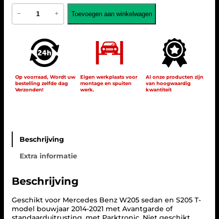
M
Toevoegen aan winkelwagen
−
+
e
r
c
e
d
e
s
W
Op voorraad, Wordt uw
Eigen werkplaats voor
Al onze producten zijn
bestelling zelfde dag
montage en spuiten
van hoogwaardig
2
Verzonden!
werk.
kwantiteit
0
5
C
-
K
l
Beschrijving
a
Extra informatie
s
s
e
Beschrijving
s
t
Geschikt voor Mercedes Benz W205 sedan en S205 T-
a
model bouwjaar 2014-2021 met Avantgarde of
n
standaarduitrusting, met Parktronic. Niet geschikt
d