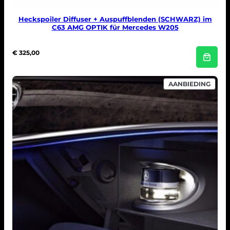
Heckspoiler Diffuser + Auspuffblenden (SCHWARZ) im
C63 AMG OPTIK für Mercedes W205
€
325,00
PROD
AANBIEDING
IN
DE
UITV