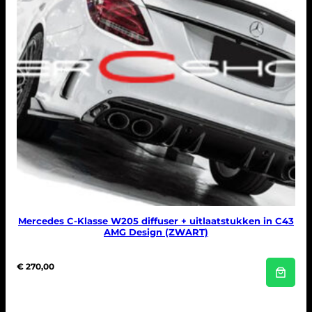
Mercedes C-Klasse W205 diffuser + uitlaatstukken in C43
AMG Design (ZWART)
€
270,00