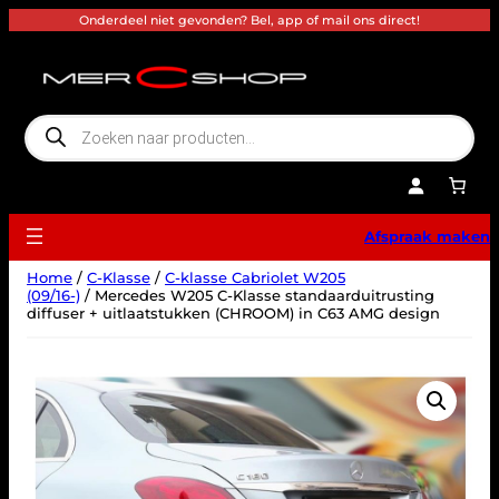
Ga
Onderdeel niet gevonden? Bel, app of mail ons direct!
naar
de
inhoud
P
r
o
d
u
c
t
e
Afspraak maken
n
z
o
Home
/
C-Klasse
/
C-klasse Cabriolet W205
e
k
(09/16-)
/ Mercedes W205 C-Klasse standaarduitrusting
e
diffuser + uitlaatstukken (CHROOM) in C63 AMG design
n