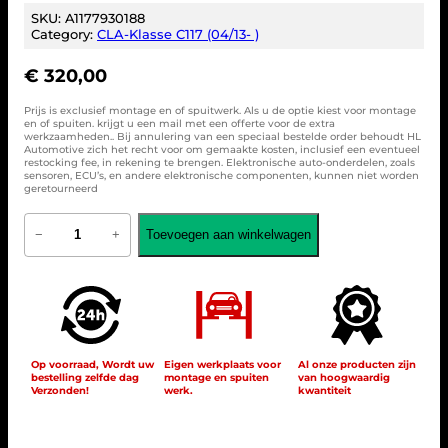
SKU:
A1177930188
Category:
CLA-Klasse C117 (04/13- )
€
320,00
Prijs is exclusief montage en of spuitwerk. Als u de optie kiest voor montage
en of spuiten. krijgt u een mail met een offerte voor de extra
werkzaamheden.. Bij annulering van een speciaal bestelde order behoudt HL
Automotive zich het recht voor om gemaakte kosten, inclusief een eventueel
restocking fee, in rekening te brengen. Elektronische auto-onderdelen, zoals
sensoren, ECU’s, en andere elektronische componenten, kunnen niet worden
geretourneerd
M
Toevoegen aan winkelwagen
−
+
e
r
c
e
d
e
s
-
Op voorraad, Wordt uw
Eigen werkplaats voor
Al onze producten zijn
bestelling zelfde dag
montage en spuiten
van hoogwaardig
B
Verzonden!
werk.
kwantiteit
e
n
z