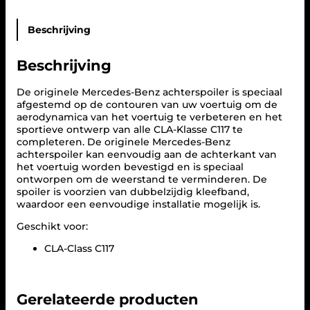
S
p
o
Beschrijving
i
l
Beschrijving
e
r
l
De originele Mercedes-Benz achterspoiler is speciaal
i
afgestemd op de contouren van uw voertuig om de
p
aerodynamica van het voertuig te verbeteren en het
C
sportieve ontwerp van alle CLA-Klasse C117 te
L
completeren. De originele Mercedes-Benz
A
achterspoiler kan eenvoudig aan de achterkant van
-
het voertuig worden bevestigd en is speciaal
K
ontworpen om de weerstand te verminderen. De
l
spoiler is voorzien van dubbelzijdig kleefband,
a
waardoor een eenvoudige installatie mogelijk is.
s
Geschikt voor:
s
e
CLA-Class C117
C
1
1
7
Gerelateerde producten
a