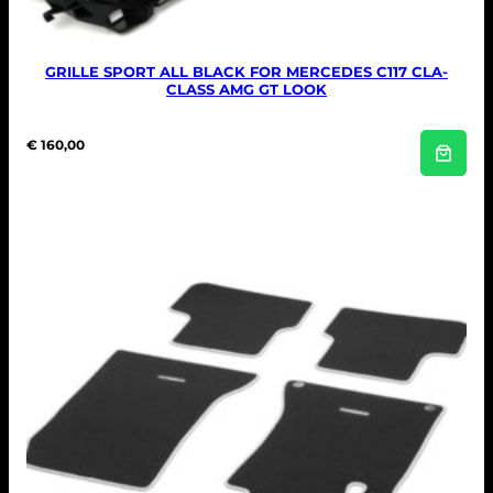
GRILLE SPORT ALL BLACK FOR MERCEDES C117 CLA-
CLASS AMG GT LOOK
€
160,00