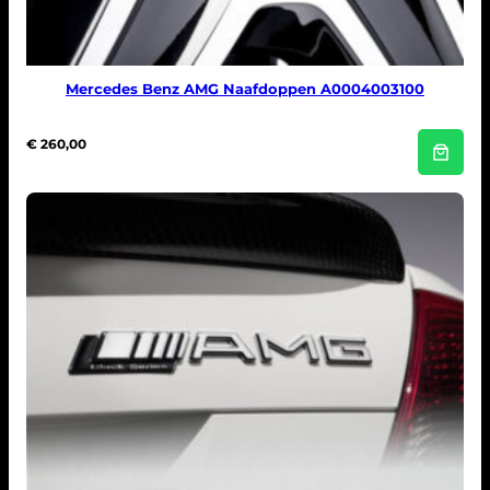
8
0
,
0
0
.
Mercedes Benz AMG Naafdoppen A0004003100
€
260,00