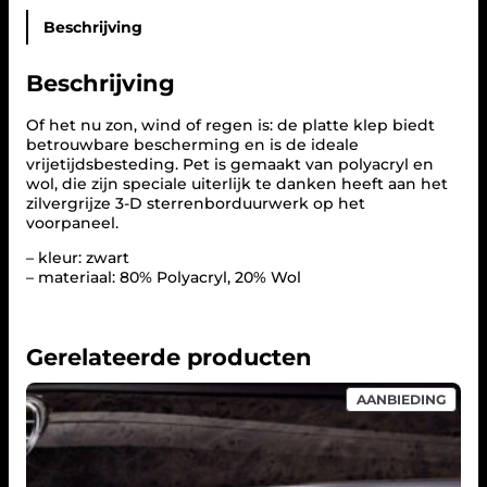
a
t
Beschrijving
B
r
Beschrijving
i
m
C
Of het nu zon, wind of regen is: de platte klep biedt
a
betrouwbare bescherming en is de ideale
p
vrijetijdsbesteding. Pet is gemaakt van polyacryl en
Z
wol, die zijn speciale uiterlijk te danken heeft aan het
w
zilvergrijze 3-D sterrenborduurwerk op het
a
voorpaneel.
r
– kleur: zwart
t
– materiaal: 80% Polyacryl, 20% Wol
B
6
6
9
Gerelateerde producten
5
3
1
PROD
AANBIEDING
IN
7
DE
0
UITV
a
a