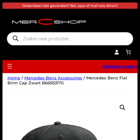
Ga
Onderdeel niet gevonden? Bel, app of mail ons direct!
naar
de
inhoud
P
r
o
d
u
c
t
e
Afspraak maken
n
z
o
Home
/
Mercedes-Benz Accessoires
/ Mercedes Benz Flat
e
k
Brim Cap Zwart B66953170
e
n