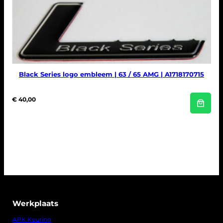
Black Series logo embleem | 63 / 65 AMG | A1718170715
€
40,00
Werkplaats
APK Keuring