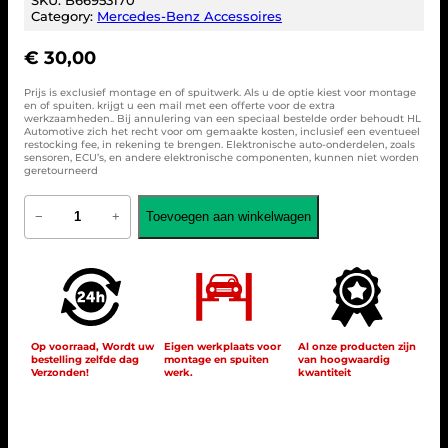
Category:
Mercedes-Benz Accessoires
€
30,00
Prijs is exclusief montage en of spuitwerk. Als u de optie kiest voor montage
en of spuiten. krijgt u een mail met een offerte voor de extra
werkzaamheden.. Bij annulering van een speciaal bestelde order behoudt HL
Automotive zich het recht voor om gemaakte kosten, inclusief een eventueel
restocking fee, in rekening te brengen. Elektronische auto-onderdelen, zoals
sensoren, ECU’s, en andere elektronische componenten, kunnen niet worden
geretourneerd
M
Toevoegen aan winkelwagen
−
+
e
r
c
e
d
e
s
B
Op voorraad, Wordt uw
Eigen werkplaats voor
Al onze producten zijn
bestelling zelfde dag
montage en spuiten
van hoogwaardig
e
Verzonden!
werk.
kwantiteit
n
z
F
l