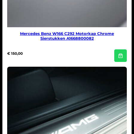
€
1
3
9
,
9
5
Mercedes Benz W166 C292 Motorkap Chrome
.
Sierstukken A1668800082
€
150,00