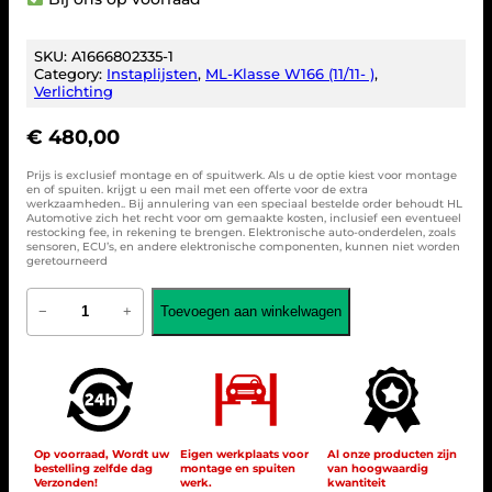
SKU:
A1666802335-1
Category:
Instaplijsten
, 
ML-Klasse W166 (11/11- )
, 
Verlichting
€
480,00
Prijs is exclusief montage en of spuitwerk. Als u de optie kiest voor montage
en of spuiten. krijgt u een mail met een offerte voor de extra
werkzaamheden.. Bij annulering van een speciaal bestelde order behoudt HL
Automotive zich het recht voor om gemaakte kosten, inclusief een eventueel
restocking fee, in rekening te brengen. Elektronische auto-onderdelen, zoals
sensoren, ECU’s, en andere elektronische componenten, kunnen niet worden
geretourneerd
I
Toevoegen aan winkelwagen
−
+
n
s
t
a
p
l
i
j
Op voorraad, Wordt uw
Eigen werkplaats voor
Al onze producten zijn
bestelling zelfde dag
montage en spuiten
van hoogwaardig
s
Verzonden!
werk.
kwantiteit