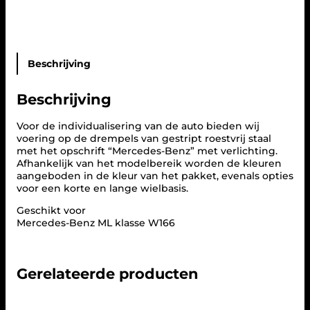
t
e
n
m
e
t
Beschrijving
v
e
Beschrijving
r
l
i
Voor de individualisering van de auto bieden wij
c
voering op de drempels van gestript roestvrij staal
h
met het opschrift “Mercedes-Benz” met verlichting.
t
Afhankelijk van het modelbereik worden de kleuren
i
aangeboden in de kleur van het pakket, evenals opties
n
voor een korte en lange wielbasis.
g
Geschikt voor
M
Mercedes-Benz ML klasse W166
e
r
c
e
Gerelateerde producten
d
e
s