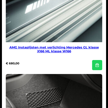
AMG Instaplijsten met verlichting Mercedes GL klasse
X166 ML klasse W166
€
680,00