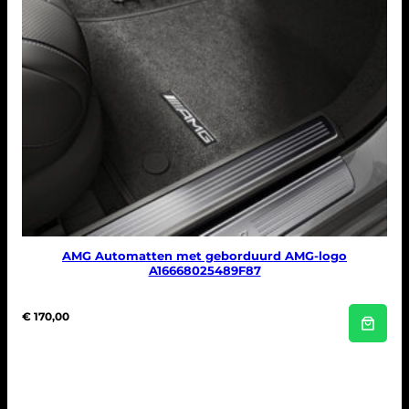
AMG Automatten met geborduurd AMG-logo
A16668025489F87
€
170,00