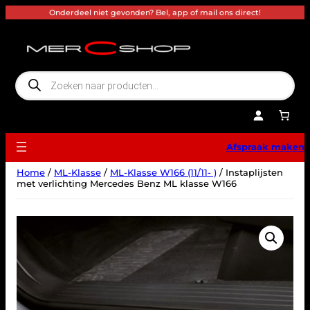
Ga
Onderdeel niet gevonden? Bel, app of mail ons direct!
naar
de
inhoud
P
r
o
d
u
c
t
e
Afspraak maken
n
z
o
Home
/
ML-Klasse
/
ML-Klasse W166 (11/11- )
/ Instaplijsten
e
k
met verlichting Mercedes Benz ML klasse W166
e
n